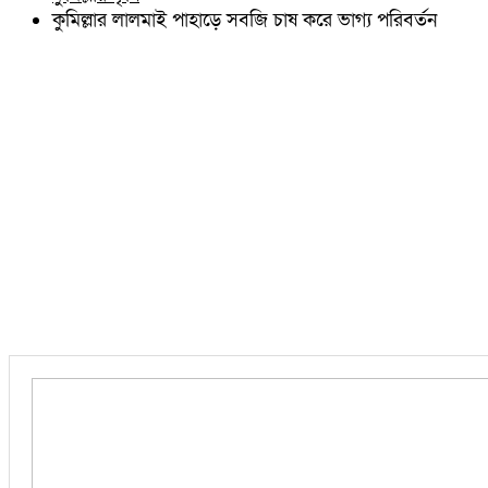
চৌদ্দগ্রাম
কুমিল্লার লালমাই পাহাড়ে সবজি চাষ করে ভাগ্য পরিবর্তন
নাঙ্গলকোট
মনোহরগঞ্জ
বরুড়া
লালমাই
দাউদকান্দি
চান্দিনা
মুরাদনগর
দেবিদ্বার
হোমনা
তিতাস
মেঘনা