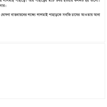
দ হয় লালমাই পাহাড়ে। আর পাহাড়ের মাটি উর্বর হওয়ায় ফলনও হয় ভালো।
সার।
ীর এ ঘোষণা বাস্তবায়নের লক্ষ্যে লালমাই পাহাড়কে সবজি চাষের আওতায় আনা