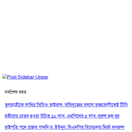
সর্বশেষ খবর
স্কুলছাত্রীকে লাথির ভিডিও ভাইরাল, অভিযুক্তের বদলে ভুক্তভোগীকেই টিসি
মন্ত্রীদের বেতন হওয়া উচিত ১০ লাখ, এমপিদের ৫ লাখ: নুরুল হক নুর
রাষ্ট্রপতি পদে প্রস্তাব পাননি ড. ইউনূস, বিএনপির বিবেচনায় মির্জা ফখরুল