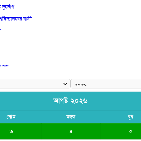
দুর্ভোগ
বিদ্যালয়ের ছাত্রী
া
দ জয়
আগষ্ট ২০২৬
সোম
মঙ্গল
বুধ
৩
৪
৫