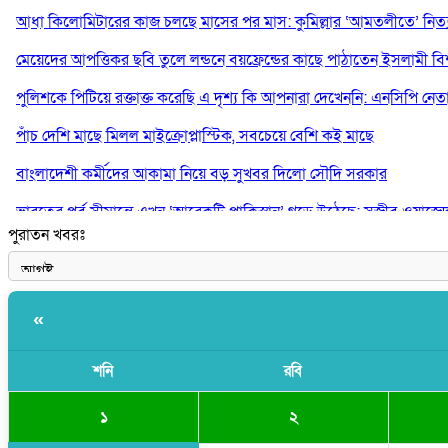
আধা কিলোমিটারের কাজ চলছে মাসের পর মাস: কুমিল্লার ‘আমতলীতে’ নিত্য 
মেয়েদের আপত্তিকর ছবি তুলে লন্ডনে বয়ফ্রেন্ডের কাছে পাঠাতেন ইসলামী বিশ্ব
পুলিশকে পিটিয়ে রক্তাক্ত করেছি এ দৃশ্য কি আপনারা দেখেননি: এনসিপি নেত
পাঁচ দেশি মাছে মিলল মাইক্রোপ্লাস্টিক, সবচেয়ে বেশি কই মাছে
বাংলাদেশী কর্মীদের আকামা নিয়ে বড় সুখবর দিলো সৌদি সরকার
ভারতের পূর্ব সীমান্তে এখন ‘আরেকটি পাকিস্তান’ গড়ে উঠেছে: সজীব ওয়াজে
পুরাতন খবরঃ
সাকিব আল হাসানের বাড়িতে আগুন, পেট্রলবোমা বিস্ফোরণ
«
শনি
রবি
১
২