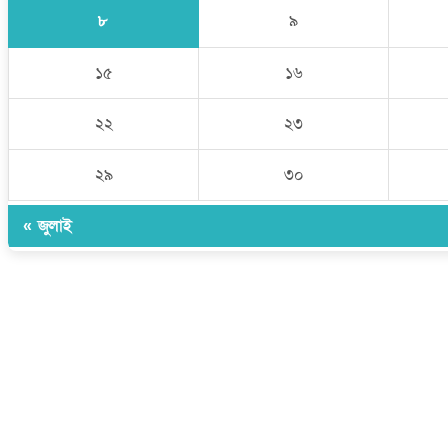
৮
৯
১৫
১৬
২২
২৩
২৯
৩০
« জুলাই