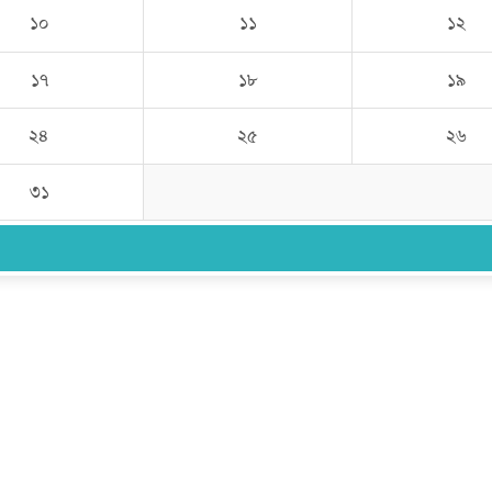
১০
১১
১২
১৭
১৮
১৯
২৪
২৫
২৬
৩১
উপদেষ্টা সম্পাদক:
ইঞ্জিনিয়ার রাজীব হাসান
সম্পাদক:
মোঃ সোহরাব হোসেন (সুমন)
ঠিকানা:
গোল্ডেন টাওয়ার, আমতলী, কুমিল্লা সদর, কুমিল্লা-৩৫০০
মোবাইল:
+৮৮০১৭১৭৯৬০০৯৭
ইমেইল:
news@dailycomillanews.com
ঠিকানা:
১০৮ হোয়াইট চ্যাপেল রোড, লন্ডন ই১ ১ডিই