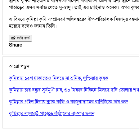
স্থানীয় কৃষক শাহআলম বাসসকে বলেন, বর্ষাকালে জেলার অন্য স্থানে
পাহাড়ের এসব সবজি খেতে সু-স্বাদু। তাই এর চাহিদাও অনেক। অপর কৃষ
এ বিষয়ে কুমিল্লা কৃষি সম্প্রাসরণ অধিদপ্তরের উপ-পরিচালক মিজানুর রহ
হয়েছে বলেও জানান তিনি।
📸 ফটো কার্ড
Share
আরো পড়ুন
কুমিল্লায় ১২শ টাকাতেও মিলছে না শ্রমিক, দুশ্চিন্তায় কৃষক
কুমিল্লায় চার বন্ধুর সূর্যমুখী চাষ, ৩০ টাকার টিকিটে মিলছে ছবি তোলার শখ
কুমিল্লার গহিন টিলায় ব্ল্যাক কফি ও কাজুবাদামের বাণিজ্যিক চাষ শুরু
কুমিল্লার লালমাই পাহাড়ে কাঁঠালের বাম্পার ফলন