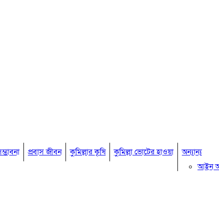
ম্ভাবনা
প্রবাস জীবন
কুমিল্লার কৃষি
কুমিল্লা ভোটের হাওয়া
অন্যান্য
আইন 
মতামত
কুমিল্ল
বিখ্যাত ব
কুমিল্ল