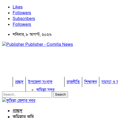
Likes
Followers
Subscribers
Followers
শনিবার, ৮ আগস্ট, ২০২৬
Publisher - Comilla News
প্রচ্ছদ
উপজেলা সংবাদ
রাজনীতি
শিক্ষাঙ্গন
সমস্যা ও স
কুমিল্লা সদর
কুমিল্লা সদর দক্ষিণ
বুড়িচং
ব্রাহ্মণপাড়া
প্রচ্ছদ
লাকসাম
কুমিল্লার কৃষি