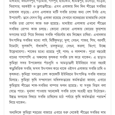
মাধাইয়া, জয়দেবপুর, গড়ামারা, গণিপুর, ছায়কোট, শ্রীমন্তপুর, চিলোড়া, বাড়েরা,
খিরাসার, বরকইট ও তুলাতলীতে। এসব এলাকায় দিন দিন শীতের সবজির
চাষাবাদ বাড়ছে। এসব এলাকার মাটি সবজি চাষের জন্য বেশ উর্বর এবং
উপযোগী। তবে যেসব নিচু এলাকা রয়েছে সেখানে নভেম্বরের মাঝামাঝি থেকে
সবজি চারা রোপণ কাজ শুরু হয়েছে। মাধাইয়া এলাকায় এখনো শীতের
সবজির রোপন কাজ চলছে। কোনো কোনো এলাকায় ভোরের কুয়াশায়
ফসলের মাঠে গিয়ে দিনভর সবজি পরিচর্যায় শ্রম দিচ্ছেন চাষিরা। এখানকার
উৎপাদিত সবজির মধ্যে লাউ, মিষ্টিকুমড়া, মুলা, বেগুন, গাজর, শিম, বরবটি,
টমেটো, ফুলকপি, বাঁধাকপি, চালকুমড়া, বেগুন, করলা, ঝিংগা, উচ্ছে
উল্লেখযোগ্য। শাকের মধ্যে রয়েছে পুই, পালং ও লালশাক। পুরো বছরেই
ধানের পাশাপাশি এ অঞ্চলের কৃষকরা সবজি চাষ করে থাকেন। এ ছাড়াও
কুমিল্লা সদর উপজেলার পাঁচথুবি ও আমড়াতলী ইউনিয়নে সারা বছরই
ঋতুভিত্তিক সবজি, ফসল উৎপাদন করে থাকে ওইসব এলাকার সবজি চাষি ও
কৃষকরা। কুমিল্লা সদরের বেশ কয়েকটি ইউনিয়নে উৎপাদিত সবজি বাজারে
মিলছে। কুমিল্লা কৃষি সম্প্রসারণ অধিদফতরের কর্মকর্তারা জানান, এবারে
কুমিল্লায় শীতের শাক-সবজির বাম্পার ফলন হয়েছে। যা সবুজ বিপ্লব বলা
যেতে পারে। মুনাফা পাওয়ায় অনেকেই সবজি চাষে আগ্রহী হয়ে উঠেছেন।
উন্নত ফলনের বিষয়ে সবজি চাষিদের মাঠ পর্যায়ে কৃষি কর্মকর্তারা পরামর্শ
দিয়ে থাকেন।
অন্যদিকে কুমিল্লা শহরের বাজারে এবারে শুরু থেকেই শীতের সবজির দাম