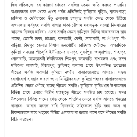
ছিল প্রতিক‚ল। যে কারণে খেতের সবজির তেমন ক্ষতি করতে পারেনি।
অগ্রহায়ণের শুরু থেকে এখন পর্যন্ত প্রতিদিনই কুমিল্লার বুড়িচং, ব্রাহ্মণপাড়া,
চান্দিনা ও দেবিদ্বারের উঁচু এলাকায় চাষকৃত সবজি ক্ষেত থেকে উঠিয়ে
এখানকার সর্ববৃহৎ সবজি বাজার ঢাকা-চট্টগ্রাম মহাসড়ক সংলগ্ন নিমসারের
আড়তে নিচ্ছেন চাষিরা। এসব সবজি যেমন কুমিল্লার বিভিন্ন কাঁচাবাজারে স্থান
পাচ্ছে, তেমনি ঢাকা, চট্টগ্রাম, রাঙ্গামাটি, ফেনী, নোয়াখালী, ল²ীপুর, বি-
বাড়িয়া, চাঁদপুর জেলার বিশাল জনগোষ্ঠীর চাহিদাও মেটাচ্ছে। অপরদিকে
কুমিল্লা সদরের পাঁচথুবি ইউনিয়নের চানপুর, সূবর্ণপুর, জালুয়াপাড়া, শাহাপুর,
গোলাবাড়ি, আমড়াতলী ইউনিয়নের শিমপুর, জামবাড়ি, বাশমঙ্গল এবং সদর
দক্ষিণের লালমাই, বিজয়পুর, ভুশ্চিসহ অন্যান্য গ্রামে উৎপাদিত তরতাজা
শীতের সবজি সরাসরি কুমিল্লা নগরীর বাজারগুলোতে আসছে। সহজ
যোগাযোগ ব্যবস্থার কারণে ভ্যান, মিনিট্রাকযোগে কুমিল্লা শহরের বাজারগুলোতে
প্রতিদিন ভোরে পৌঁছে যাচ্ছে শীতের সবজি। কুমিল্লার কৃষিপ্রধান উপজেলার
বিভিন্ন গ্রামে এবারে বিস্তীর্ণ মাঠজুড়ে শীতের সবজির চাষ হয়েছে। সদর
উপজেলার বিভিন্ন গ্রামের খেত থেকে প্রতিদিন ভোরে সবজি আসছে শহরের
বাজারে। আবার অনেক চাষি নিজেরাই সাইকেলে ঝুঁড়ি বহন করে বা
রিকশাভ্যানে করে শহরের বিভিন্ন এলাকায় বা রাস্তার পাশে বসে শীতের সবজি
বিক্রি করছেন।