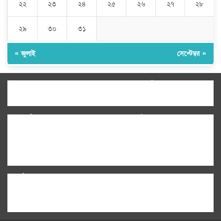
২২
২৩
২৪
২৫
২৬
২৭
২৮
২৯
৩০
৩১
« জুলাই
সেপ্টেম্বর »
উপদেষ্টা সম্পাদক:
ইঞ্জিনিয়ার রাজীব হাসান
সম্পাদক:
মোঃ সোহরাব হোসেন (সুমন)
ঠিকানা:
গোল্ডেন টাওয়ার, আমতলী, কুমিল্লা সদর,
কুমিল্লা-৩৫০০
মোবাইল:
+৮৮০১৭১৭৯৬০০৯৭
ইমেইল:
news@dailycomillanews.com
ঠিকানা:
১০৮ হোয়াইট চ্যাপেল রোড, লন্ডন ই১ ১ডিই
মোবাইল:
০৭৪১১৯৩৩২৬১
ইমেইল:
london@dailycomillanews.com