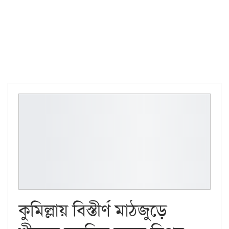
কুমিল্লায় বিস্তীর্ণ মাঠজুড়ে