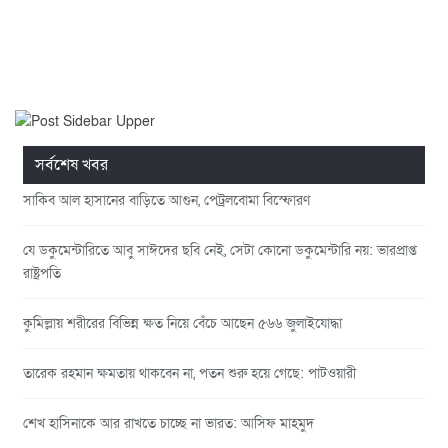
সর্বশেষ খবর
সাকিব আল হাসানের বাড়িতে আগুন, পেট্রলবোমা বিস্ফোরণ
যে ডকুমেন্টারিতে আবু সাঈদের ছবি নেই, সেটা কোনো ডকুমেন্টারি নয়: ভারপ্রাপ্ত
রাষ্ট্রপতি
কুমিল্লায় শরীরের বিভিন্ন ক্ষত নিয়ে বেঁচে আছেন ৫৬৬ জুলাইযোদ্ধা
তারেক রহমান ক্ষমতায় থাকবেন না, পতন শুরু হয়ে গেছে: পাটওয়ারী
শেখ হাসিনাকে আর রাখতে চাচ্ছে না ভারত: আসিফ মাহমুদ