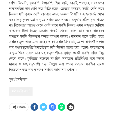
বেশি। টমেটো, ফুলকপি, বাঁধাকপি, শিম, লাউ, বরবটি, পালংসহ সবধরণের
শাকসবজির দাম বেশি দরে বিক্রি হচ্ছে। ক্রেতারা বলছেন, সবজি বেশি দামে
কিনলে যদি কৃষক বেশি লাভবান হতো, তাহলে বিষয়টি সহ-জভাবেই মেনে
যায়। কিন্তু কৃষক তো আড়তে সবজি এনে পরিশ্রম অনুযায়ি সঠিক মূল্য পাচ্ছে
না। বিক্রেতারা আড়ত থেকে বেশি দামে সবজি কিনছে এমন অজুহাত দেখিয়ে
অতিরিক্ত টাকা নিচ্ছে ক্রেতার পকেট থেকে। কারণ চাষি আর বাজারের
সাধারণ সবজি বিক্রেতার কথায় ব্যবধান রয়েছে। নামমাত্র লাভে চাষির হাতে
সবজির মূল্য গুঁজে দেয়া হচ্ছে। কারণ সবজি নিয়ে আড়তে পা রাখতেই দালাল
আর মধ্যস্বত্বভোগীর টানাহেঁচড়ায় চাষি নিজেই হতবম্ব হয়ে পড়েন। কাঁচামালের
আড়ত ঘিরে দালাল আর মধ্যস্বত্বভোগীচক্র যুগযুগ ধরেই সবজি চাষির পিছু
লেগে থাকে। কুমিল্লার সচেতন নাগরিক সমাজের প্রতিনিধিরা মনে করেন
দালাল ও মধ্যস্বত্বভোগী চক্র নিয়ন্ত্রণ করা গেলে বাজারে সবজির দামও
নিয়ন্ত্রণে থাকত আর কৃষকও সবজির ন্যায্য দাম পেতো।
সূত্রঃ ইনকিলাব
📸 ফটো কার্ড
Share