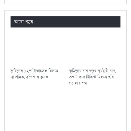
আরো পড়ুন
কুমিল্লায় ১২শ টাকাতেও মিলছে
কুমিল্লায় চার বন্ধুর সূর্যমুখী চাষ,
না শ্রমিক, দুশ্চিন্তায় কৃষক
৩০ টাকার টিকিটে মিলছে ছবি
তোলার শখ