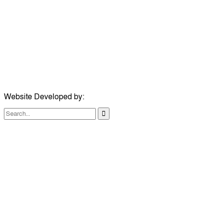
ঠিকানা:
গোল্ডেন টাওয়ার, আমতলী, কুমিল্লা সদর, কুমিল্লা-৩৫০০
মোবাইল:
+৮৮০১৭১৭৯৬০০৯৭
ইমেইল:
news@dailycomillanews.com
ঠিকানা:
১০৮ হোয়াইট চ্যাপেল রোড, লন্ডন ই১ ১ডিই
মোবাইল:
০৭৪১১৯৩৩২৬১
ইমেইল:
london@dailycomillanews.com
Website Developed by:
TechSmartBD.com