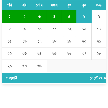
শনি
রবি
সোম
মঙ্গল
বুধ
বৃহ
শুক্র
৬
১
২
৩
৪
৫
৭
৮
৯
১০
১১
১২
১৩
১৪
১৫
১৬
১৭
১৮
১৯
২০
২১
২২
২৩
২৪
২৫
২৬
২৭
২৮
২৯
৩০
৩১
« জুলাই
সেপ্টেম্বর »
উপদেষ্টা সম্পাদক:
ইঞ্জিনিয়ার রাজীব হাসান
সম্পাদক:
মোঃ সোহরাব হোসেন (সুমন)