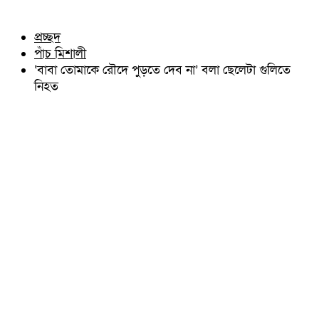
চৌদ্দগ্রাম
অন্যান্য
নাঙ্গলকোট
আইন আদালত
প্রচ্ছদ
মনোহরগঞ্জ
মতামত
পাঁচ মিশালী
বরুড়া
কুমিল্লার ঐতিহ্য
লালমাই
‘বাবা তোমাকে রৌদে পুড়তে দেব না’ বলা ছেলেটা গুলিতে
বিখ্যাত ব্যাক্তিত্ব
দাউদকান্দি
নিহত
কুমিল্লা বিভাগ চাই
চান্দিনা
কুমিল্লা ভিক্টোরিয়ানস্
মুরাদনগর
দেবিদ্বার
হোমনা
তিতাস
মেঘনা