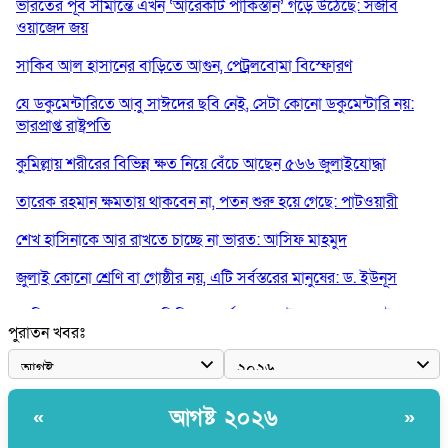
ভারতের পূর্ব সীমান্তে এখন ‘আরেকটি পাকিস্তান’ গড়ে উঠেছে: সজীব
ওয়াজেদ জয়
সাকিব আল হাসানের বাড়িতে আগুন, পেট্রলবোমা বিস্ফোরণ
যে ডকুমেন্টারিতে আবু সাঈদের ছবি নেই, সেটা কোনো ডকুমেন্টারি নয়:
ভারপ্রাপ্ত রাষ্ট্রপতি
কুমিল্লায় শরীরের বিভিন্ন ক্ষত নিয়ে বেঁচে আছেন ৫৬৬ জুলাইযোদ্ধা
তারেক রহমান ক্ষমতায় থাকবেন না, পতন শুরু হয়ে গেছে: পাটওয়ারী
শেখ হাসিনাকে আর রাখতে চাচ্ছে না ভারত: আসিফ মাহমুদ
জুলাই কোনো শ্রেণি বা গোষ্ঠীর নয়, এটি সর্বস্তরের মানুষের: ড. ইউনূস
আলিয়া মাদ্রাসায় ছাত্রদল-শিবির সংঘর্ষ, হাতে পাইপ মাথায় হেলমেট পড়ে
পুরাতন খবরঃ
মাঠে যুবদল নেতা নয়ন
কুমিল্লার ৫ হাসপাতাল-ডায়াগনস্টিক সাময়িক বন্ধের নির্দেশ
পরকীয়ার অভিযোগে গ্রামবাসীর হাতে আটক কনটেন্ট ক্রিয়েটর রিপন মিয়া
আগষ্ট ২০২৬
«
»