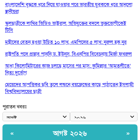
বাংলাদেশি বৃদ্ধকে ধরে নিয়ে যাওয়ার পরে ভারতীয় যুবককে ধরে আনলো
স্থানীয়রা
স্কুলছাত্রীকে লাথির ভিডিও ভাইরাল, অভিযুক্তের বদলে ভুক্তভোগীকেই
টিসি
মন্ত্রীদের বেতন হওয়া উচিত ১০ লাখ, এমপিদের ৫ লাখ: নুরুল হক নুর
রাষ্ট্রপতি পদে প্রস্তাব পাননি ড. ইউনূস, বিএনপির বিবেচনায় মির্জা ফখরুল
আধা কিলোমিটারের কাজ চলছে মাসের পর মাস: কুমিল্লার ‘আমতলীতে’
নিত্য দুর্ভোগ
মেয়েদের আপত্তিকর ছবি তুলে লন্ডনে বয়ফ্রেন্ডের কাছে পাঠাতেন ইসলামী
বিশ্ববিদ্যালয়ের ছাত্রী
পুলিশকে পিটিয়ে রক্তাক্ত করেছি এ দৃশ্য কি আপনারা দেখেননি: এনসিপি
পুরাতন খবরঃ
নেতা
পাঁচ দেশি মাছে মিলল মাইক্রোপ্লাস্টিক, সবচেয়ে বেশি কই মাছে
আগষ্ট ২০২৬
«
»
বাংলাদেশী কর্মীদের আকামা নিয়ে বড় সুখবর দিলো সৌদি সরকার