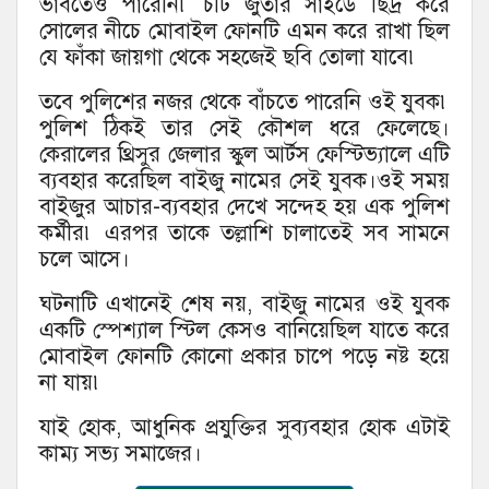
ভাবতেও পারেনি৷ চটি জুতার সাইডে ছিদ্র করে
সোলের নীচে মোবাইল ফোনটি এমন করে রাখা ছিল
যে ফাঁকা জায়গা থেকে সহজেই ছবি তোলা যাবে৷
তবে পুলিশের নজর থেকে বাঁচতে পারেনি ওই যুবক৷
পুলিশ ঠিকই তার সেই কৌশল ধরে ফেলেছে।
কেরালের থ্রিসুর জেলার স্কুল আর্টস ফেস্টিভ্যালে এটি
ব্যবহার করেছিল বাইজু নামের সেই যুবক।ওই সময়
বাইজুর আচার-ব্যবহার দেখে সন্দেহ হয় এক পুলিশ
কর্মীর৷ এরপর তাকে তল্লাশি চালাতেই সব সামনে
চলে আসে।
ঘটনাটি এখানেই শেষ নয়, বাইজু নামের ওই যুবক
একটি স্পেশ্যাল স্টিল কেসও বানিয়েছিল যাতে করে
মোবাইল ফোনটি কোনো প্রকার চাপে পড়ে নষ্ট হয়ে
না যায়৷
যাই হোক, আধুনিক প্রযুক্তির সুব্যবহার হোক এটাই
কাম্য সভ্য সমাজের।