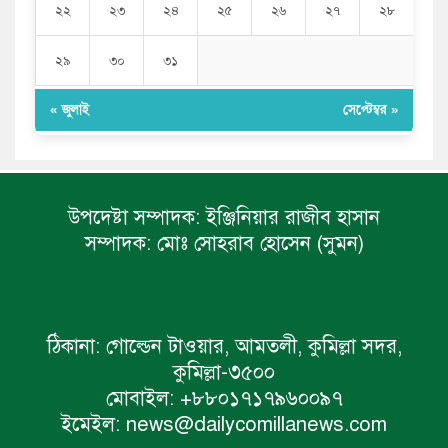
২২
২৩
২৪
২৫
২৬
২৭
২৮
২৯
৩০
৩১
« জুলাই
সেপ্টেম্বর »
উপদেষ্টা সম্পাদক:
ইঞ্জিনিয়ার রাজীব হাসান
সম্পাদক:
মোঃ সোহরাব হোসেন (সুমন)
ঠিকানা:
গোল্ডেন টাওয়ার, আমতলী, কুমিল্লা সদর,
কুমিল্লা-৩৫০০
মোবাইল:
+৮৮০১৭১৭৯৬০০৯৭
ইমেইল:
news@dailycomillanews.com