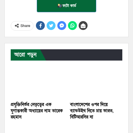
ফটো কার্ড
Share
আরো পড়ুন
প্রযুক্তিনির্ভর নেতৃত্বের এক
বাংলাদেশের ওপর দিয়ে
যুগান্তকারী অধ্যায়ের নাম তারেক
ব্যান্ডউইথ নিতে চায় ভারত,
রহমান
বিটিআরসির না