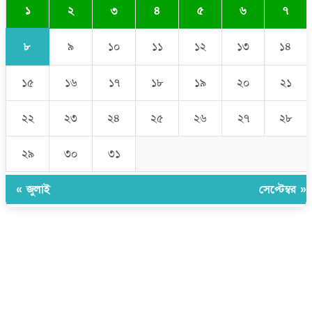
১
২
৩
৪
৫
৬
৭
৮
৯
১০
১১
১২
১৩
১৪
১৫
১৬
১৭
১৮
১৯
২০
২১
২২
২৩
২৪
২৫
২৬
২৭
২৮
২৯
৩০
৩১
« জুলাই
সেপ্টেম্বর »
উপদেষ্টা সম্পাদক:
ইঞ্জিনিয়ার রাজীব হাসান
সম্পাদক:
মোঃ সোহরাব হোসেন (সুমন)
ঠিকানা:
গোল্ডেন টাওয়ার, আমতলী, কুমিল্লা সদর, কুমিল্লা-৩৫০০
মোবাইল:
+৮৮০১৭১৭৯৬০০৯৭