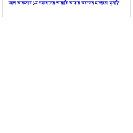
আল আকসায় ১ম রমজানের তারাবি আদায় করলেন হাজারো মুসল্লি