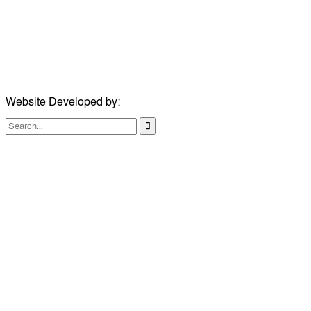
ইমেইল:
news@dailycomillanews.com
ঠিকানা:
১০৮ হোয়াইট চ্যাপেল রোড, লন্ডন ই১ ১ডিই
মোবাইল:
০৭৪১১৯৩৩২৬১
ইমেইল:
london@dailycomillanews.com
Website Developed by:
TechSmartBD.com