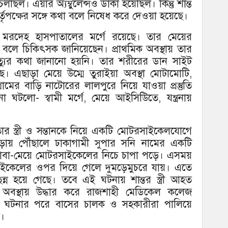
চলছিল। এয়ার অ্যম্বুলেন্সও ডাকা হয়েছিল। কিন্তু শান্ত
কর্তৃপক্ষের সঙ্গে কথা বলে নিষেধ করে দেওয়া হয়েছে।
রদেহ হাসপাতালের মর্গে রয়েছে। তার মেয়ের
লে চিকিৎসক জানিয়েছেন। প্রাথমিক অবস্থায় তার
মীর মৃত্যুর কথা জানানো হয়নি। তার শরীরের ডান সাইট
এছাড়া মেয়ে উম্মে তুরাইয়া অবস্থা মোটামোটি,
মের বাড়ি নাটোরের লালপুরে নিয়ে যাওয়া প্রস্তুতি
লো- স্বামী মর্গে, মেয়ে আইসিউিতে, যন্ত্রনায়
ত তার স্ত্রী ও সন্তানকে নিয়ে একটি মোটরসাইকেলযোগে
পাড়ায় পৌঁছালে ঢাকাগামী সুপার সনি নামের একটি
় বাবা-মেয়ে মোটরসাইকেলের নিচে চাপা পড়ে। এসময়
াইকেলের ওপর দিয়ে গেলে দুমড়েমুচরে যায়। এতে
্ন হয়ে গেছে। তবে এই ঘটনায় শান্তর স্ত্রী আহত
 অবস্থায় উদ্ধার করে রাজশাহী মেডিকেল কলেজ
এ ঘটনার পরে বাসের চালক ও সহকারীরা পালিয়ে
ে।