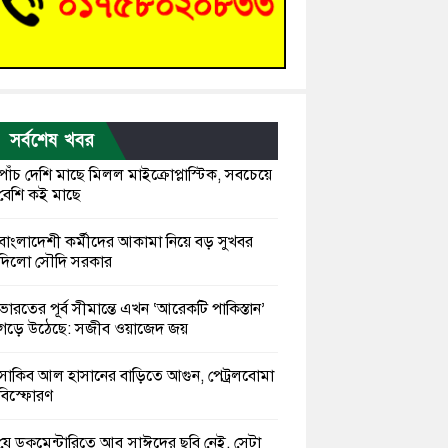
সর্বশেষ খবর
পাঁচ দেশি মাছে মিলল মাইক্রোপ্লাস্টিক, সবচেয়ে
বেশি কই মাছে
বাংলাদেশী কর্মীদের আকামা নিয়ে বড় সুখবর
দিলো সৌদি সরকার
ভারতের পূর্ব সীমান্তে এখন ‘আরেকটি পাকিস্তান’
গড়ে উঠেছে: সজীব ওয়াজেদ জয়
সাকিব আল হাসানের বাড়িতে আগুন, পেট্রলবোমা
বিস্ফোরণ
যে ডকুমেন্টারিতে আবু সাঈদের ছবি নেই, সেটা