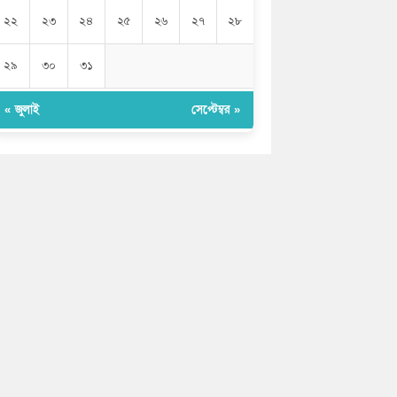
২২
২৩
২৪
২৫
২৬
২৭
২৮
২৯
৩০
৩১
« জুলাই
সেপ্টেম্বর »