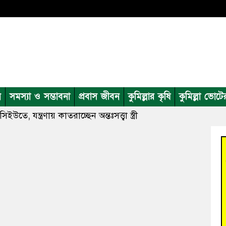
ন
সমস্যা ও সম্ভাবনা
প্রবাস জীবন
কুমিল্লার কৃষি
কুমিল্লা ভোটে
ইউতে, যন্ত্রণায় কাতরাচ্ছেন অন্তঃসত্ত্বা স্ত্রী