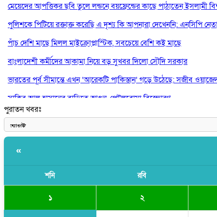
মেয়েদের আপত্তিকর ছবি তুলে লন্ডনে বয়ফ্রেন্ডের কাছে পাঠাতেন ইসলামী বিশ্ব
পুলিশকে পিটিয়ে রক্তাক্ত করেছি এ দৃশ্য কি আপনারা দেখেননি: এনসিপি নেত
পাঁচ দেশি মাছে মিলল মাইক্রোপ্লাস্টিক, সবচেয়ে বেশি কই মাছে
বাংলাদেশী কর্মীদের আকামা নিয়ে বড় সুখবর দিলো সৌদি সরকার
ভারতের পূর্ব সীমান্তে এখন ‘আরেকটি পাকিস্তান’ গড়ে উঠেছে: সজীব ওয়াজে
সাকিব আল হাসানের বাড়িতে আগুন, পেট্রলবোমা বিস্ফোরণ
পুরাতন খবরঃ
যে ডকুমেন্টারিতে আবু সাঈদের ছবি নেই, সেটা কোনো ডকুমেন্টারি নয়: ভারপ্রাপ্ত
«
শনি
রবি
১
২