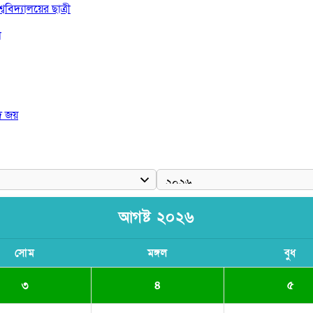
বিদ্যালয়ের ছাত্রী
া
দ জয়
 রাষ্ট্রপতি
আগষ্ট ২০২৬
সোম
মঙ্গল
বুধ
৩
৪
৫