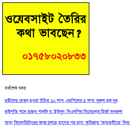
সর্বশেষ খবর
মন্ত্রীদের বেতন হওয়া উচিত ১০ লাখ, এমপিদের ৫ লাখ: নুরুল হক নুর
রাষ্ট্রপতি পদে প্রস্তাব পাননি ড. ইউনূস, বিএনপির বিবেচনায় মির্জা ফখরুল
আধা কিলোমিটারের কাজ চলছে মাসের পর মাস: কুমিল্লার ‘আমতলীতে’ নিত্য 