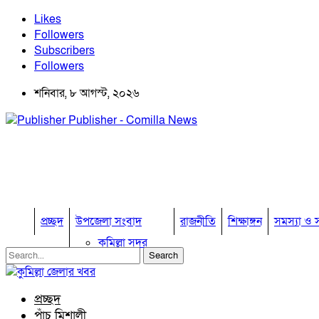
Likes
Followers
Subscribers
Followers
শনিবার, ৮ আগস্ট, ২০২৬
Publisher - Comilla News
প্রচ্ছদ
উপজেলা সংবাদ
রাজনীতি
শিক্ষাঙ্গন
সমস্যা ও স
কুমিল্লা সদর
কুমিল্লা সদর দক্ষিণ
বুড়িচং
ব্রাহ্মণপাড়া
প্রচ্ছদ
লাকসাম
পাঁচ মিশালী