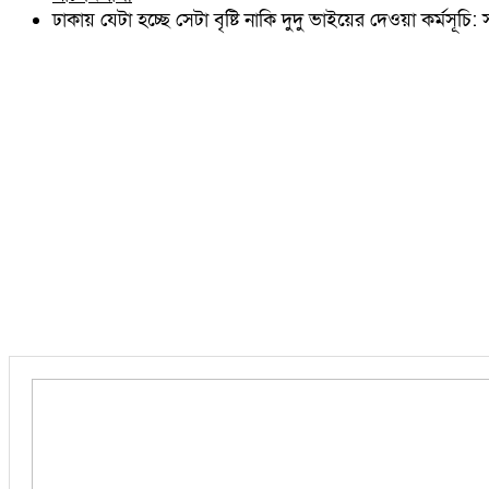
চৌদ্দগ্রাম
ঢাকায় যেটা হচ্ছে সেটা বৃষ্টি নাকি দুদু ভাইয়ের দেওয়া কর্মসূচি
নাঙ্গলকোট
মনোহরগঞ্জ
বরুড়া
লালমাই
দাউদকান্দি
চান্দিনা
মুরাদনগর
দেবিদ্বার
হোমনা
তিতাস
মেঘনা