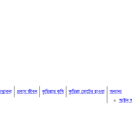
ম্ভাবনা
প্রবাস জীবন
কুমিল্লার কৃষি
কুমিল্লা ভোটের হাওয়া
অন্যান্য
আইন 
মতামত
কুমিল্ল
বিখ্যাত ব
কুমিল্ল