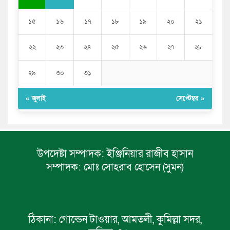
১৫
১৬
১৭
১৮
১৯
২০
২১
২২
২৩
২৪
২৫
২৬
২৭
২৮
২৯
৩০
৩১
« জুলাই
সেপ্টেম্বর »
উপদেষ্টা সম্পাদক:
ইঞ্জিনিয়ার রাজীব হাসান
সম্পাদক:
মোঃ সোহরাব হোসেন (সুমন)
ঠিকানা:
গোল্ডেন টাওয়ার, আমতলী, কুমিল্লা সদর,