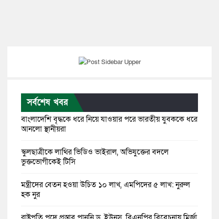
সর্বশেষ খবর
বাংলাদেশি বৃদ্ধকে ধরে নিয়ে যাওয়ার পরে ভারতীয় যুবককে ধরে
আনলো স্থানীয়রা
স্কুলছাত্রীকে লাথির ভিডিও ভাইরাল, অভিযুক্তের বদলে
ভুক্তভোগীকেই টিসি
মন্ত্রীদের বেতন হওয়া উচিত ১০ লাখ, এমপিদের ৫ লাখ: নুরুল
হক নুর
রাষ্ট্রপতি পদে প্রস্তাব পাননি ড. ইউনূস, বিএনপির বিবেচনায় মির্জা