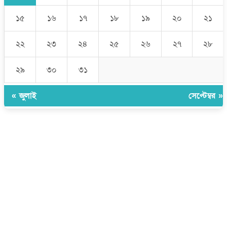
১৫
১৬
১৭
১৮
১৯
২০
২১
২২
২৩
২৪
২৫
২৬
২৭
২৮
২৯
৩০
৩১
« জুলাই
সেপ্টেম্বর »
উপদেষ্টা সম্পাদক:
ইঞ্জিনিয়ার রাজীব হাসান
সম্পাদক:
মোঃ সোহরাব হোসেন (সুমন)
ঠিকানা:
গোল্ডেন টাওয়ার, আমতলী, কুমিল্লা সদর, কুমিল্লা-৩৫০০
মোবাইল:
+৮৮০১৭১৭৯৬০০৯৭
ইমেইল:
news@dailycomillanews.com
ঠিকানা:
১০৮ হোয়াইট চ্যাপেল রোড, লন্ডন ই১ ১ডিই
মোবাইল:
০৭৪১১৯৩৩২৬১