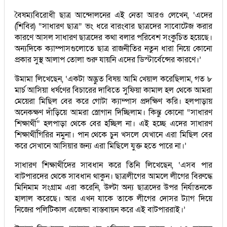
বৈষম্যবিরোধী ছাত্র আন্দোলনের এই নেতা আরও লেখেন, ‘এদের
(শিবির) “সাধারণ ছাত্র” ভং ধরে বারংবার ছাত্রদের সাবোটেজ করার
কারণে আসল সাধারণ ছাত্রদের কথা বলার পরিবেশ সংকুচিত হয়েছে।
অন্যদিকে ক্যাম্পাসগুলোতে ছাত্র রাজনীতির নতুন ধারা নিয়ে কোনো
প্রকার সুস্থ আলাপ তোলা শুরু যায়নি এদের ডিস্টার্বেন্সের কারণে।’
উমামা লিখেছেন, ‘একটা অদ্ভুত বিষয় আমি খেয়াল করেছিলাম, গত ৮
মার্চ আসিয়া ধর্ষণের বিচারের দাবিতে সুফিয়া কামাল হল থেকে আমরা
মেয়েরা মিছিল বের করে গোটা ক্যাম্পাস প্রদক্ষিণ করি। হলপাড়ায়
অনেকক্ষণ দাঁড়িয়ে আমরা স্লোগান দিচ্ছিলাম। কিন্তু কোনো “সাধারণ
শিক্ষার্থী” হলপাড়া থেকে বের হচ্ছিল না। এই হচ্ছে এদের সাধারণ
শিক্ষার্থীগিরির নমুনা। পান থেকে চুন খসলে যেখানে এরা মিছিল বের
করে সেখানে আসিয়ার জন্য এরা মিছিলে যুক্ত হতে পারে না।’
সাধারণ শিক্ষার্থীদের সাবধান করে তিনি লিখেছেন, ‘এসব পার
বাটপারদের থেকে সাবধান থাকুন। ছাত্রলীগের আমলে লীগের বিরুদ্ধে
মিনিমাম সংগ্রাম এরা করেনি, উল্টা অন্য ছাত্রদের উপর নির্যাতনকে
হালাল করেছে। আর এখন যাকে তাকে লীগের দোসর ট্যাগ দিয়ে
নিজের পলিটিকাল এজেন্ডা বাস্তবায়ন করে এই বাটপাররাই।’