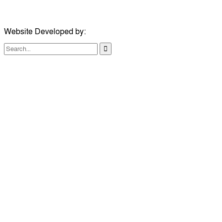
ইমেইল:
london@dailycomillanews.com
Website Developed by:
TechSmartBD.com