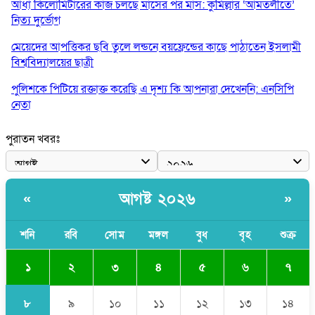
আধা কিলোমিটারের কাজ চলছে মাসের পর মাস: কুমিল্লার ‘আমতলীতে’
নিত্য দুর্ভোগ
মেয়েদের আপত্তিকর ছবি তুলে লন্ডনে বয়ফ্রেন্ডের কাছে পাঠাতেন ইসলামী
বিশ্ববিদ্যালয়ের ছাত্রী
পুলিশকে পিটিয়ে রক্তাক্ত করেছি এ দৃশ্য কি আপনারা দেখেননি: এনসিপি
নেতা
পাঁচ দেশি মাছে মিলল মাইক্রোপ্লাস্টিক, সবচেয়ে বেশি কই মাছে
পুরাতন খবরঃ
বাংলাদেশী কর্মীদের আকামা নিয়ে বড় সুখবর দিলো সৌদি সরকার
ভারতের পূর্ব সীমান্তে এখন ‘আরেকটি পাকিস্তান’ গড়ে উঠেছে: সজীব
আগষ্ট ২০২৬
«
»
ওয়াজেদ জয়
সাকিব আল হাসানের বাড়িতে আগুন, পেট্রলবোমা বিস্ফোরণ
শনি
রবি
সোম
মঙ্গল
বুধ
বৃহ
শুক্র
১
২
৩
৪
৫
৬
৭
৮
৯
১০
১১
১২
১৩
১৪