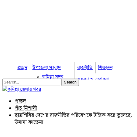
প্রচ্ছদ
উপজেলা সংবাদ
রাজনীতি
শিক্ষাঙ্গন
কুমিল্লা সদর
সমস্যা ও সম্ভাবনা
কুমিল্লা সদর দক্ষিণ
বুড়িচং
প্রবাস জীবন
কুমিল্লার কৃষি
ব্রাহ্মণপাড়া
প্রচ্ছদ
কুমিল্লা ভোটের হাওয়া
লাকসাম
পাঁচ মিশালী
চৌদ্দগ্রাম
অন্যান্য
ছাত্রশিবির দেশের রাজনীতির পরিবেশকে টক্সিক করে তুলেছে:
নাঙ্গলকোট
উমামা ফাতেমা
আইন আদালত
মনোহরগঞ্জ
মতামত
বরুড়া
কুমিল্লার ঐতিহ্য