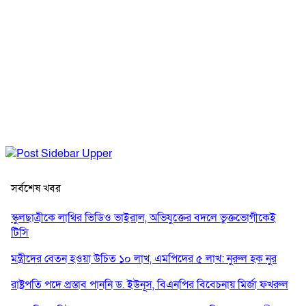
সর্বশেষ খবর
স্কুলছাত্রীকে লাথির ভিডিও ভাইরাল, অভিযুক্তের বদলে ভুক্তভোগীকেই
টিসি
মন্ত্রীদের বেতন হওয়া উচিত ১০ লাখ, এমপিদের ৫ লাখ: নুরুল হক নুর
রাষ্ট্রপতি পদে প্রস্তাব পাননি ড. ইউনূস, বিএনপির বিবেচনায় মির্জা ফখরুল