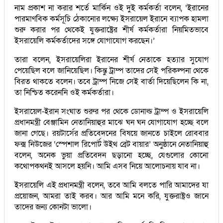
নাম প্রকাশ না করার শর্তে মার্কিন ওই দুই কর্মকর্তা বলেন, ‘ইরানের
পারমাণবিক কর্মসূচি ঠেকানোর লক্ষ্যে ইসরায়েল ইরানে ব্যাপক হামলা
শুরু করার পর থেকেই যুক্তরাষ্ট্রের শীর্ষ কর্মকর্তারা নিয়মিতভাবে
ইসরায়েলি কর্মকর্তাদের সঙ্গে যোগাযোগ করছেন।’
তারা বলেন, ইসরায়েলিরা ইরানের শীর্ষ নেতাকে হত্যার সুযোগ
পেয়েছিল বলে জানিয়েছিল। কিন্তু ট্রাম্প তাদের সেই পরিকল্পনা থেকে
বিরত থাকতে বলেন। তবে ট্রাম্প নিজে সেই বার্তা দিয়েছিলেন কি না,
তা নিশ্চিত করেননি ওই কর্মকর্তারা।
ইসরায়েল-ইরান সংঘাত শুরুর পর থেকে ডোনাল্ড ট্রাম্প ও ইসরায়েলি
প্রধানমন্ত্রী বেঞ্জামিন নেতানিয়াহুর মাঝে ঘন ঘন যোগাযোগ হচ্ছে বলে
জানা গেছে। রয়টার্সের প্রতিবেদনের বিষয়ে জানতে চাইলে রোববার
ফক্স নিউজের ‘স্পেশাল রিপোর্ট উইথ ব্রেট বায়ার’ অনুষ্ঠানে নেতানিয়াহু
বলেন, অনেক ভুয়া প্রতিবেদন ছড়ানো হচ্ছে, যেগুলোর কোনো
কথোপকথনই আসলে হয়নি। আমি এসব নিয়ে আলোচনায় যাব না।
ইসরায়েলি এই প্রধানমন্ত্রী বলেন, তবে আমি বলতে পারি আমাদের যা
প্রয়োজন, আমরা তাই করব। আর আমি মনে করি, যুক্তরাষ্ট্রও জানে
তাদের জন্য কোনটা ভালো।