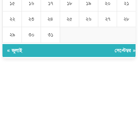
১৫
১৬
১৭
১৮
১৯
২০
২১
২২
২৩
২৪
২৫
২৬
২৭
২৮
২৯
৩০
৩১
« জুলাই
সেপ্টেম্বর »
উপদেষ্টা সম্পাদক:
ইঞ্জিনিয়ার রাজীব হাসান
সম্পাদক:
মোঃ সোহরাব হোসেন (সুমন)
ঠিকানা:
গোল্ডেন টাওয়ার, আমতলী, কুমিল্লা সদর, কুমিল্লা-৩৫০০
মোবাইল:
+৮৮০১৭১৭৯৬০০৯৭
ইমেইল:
news@dailycomillanews.com
ঠিকানা:
১০৮ হোয়াইট চ্যাপেল রোড, লন্ডন ই১ ১ডিই
মোবাইল:
০৭৪১১৯৩৩২৬১
ইমেইল:
london@dailycomillanews.com