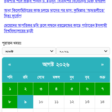
রাষ্ট্রপতি পদে প্রস্তাব পাননি ড. ইউনূস, বিএনপির বিবেচনায় মির্জা ফখরুল
আধা কিলোমিটারের কাজ চলছে মাসের পর মাস: কুমিল্লার ‘আমতলীতে’
নিত্য দুর্ভোগ
মেয়েদের আপত্তিকর ছবি তুলে লন্ডনে বয়ফ্রেন্ডের কাছে পাঠাতেন ইসলামী
বিশ্ববিদ্যালয়ের ছাত্রী
পুলিশকে পিটিয়ে রক্তাক্ত করেছি এ দৃশ্য কি আপনারা দেখেননি: এনসিপি
পুরাতন খবরঃ
নেতা
পাঁচ দেশি মাছে মিলল মাইক্রোপ্লাস্টিক, সবচেয়ে বেশি কই মাছে
আগষ্ট ২০২৬
«
»
বাংলাদেশী কর্মীদের আকামা নিয়ে বড় সুখবর দিলো সৌদি সরকার
ভারতের পূর্ব সীমান্তে এখন ‘আরেকটি পাকিস্তান’ গড়ে উঠেছে: সজীব
শনি
রবি
সোম
মঙ্গল
বুধ
বৃহ
শুক্র
ওয়াজেদ জয়
২
১
৩
৪
৫
৬
৭
৯
৮
১০
১১
১২
১৩
১৪