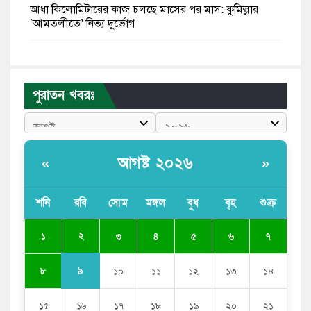
আধা কিলোমিটারের কাজ চলছে মাসের পর মাস: কুমিল্লার
‘আমতলীতে’ নিত্য দুর্ভোগ
মেয়েদের আপত্তিকর ছবি তুলে লন্ডনে বয়ফ্রেন্ডের কাছে
পাঠাতেন ইসলামী বিশ্ববিদ্যালয়ের ছাত্রী
পুরাতন খবরঃ
পুলিশকে পিটিয়ে রক্তাক্ত করেছি এ দৃশ্য কি আপনারা দেখেননি:
এনসিপি নেতা
পাঁচ দেশি মাছে মিলল মাইক্রোপ্লাস্টিক, সবচেয়ে বেশি কই মাছে
আগষ্ট ২০২৬
«
»
বাংলাদেশী কর্মীদের আকামা নিয়ে বড় সুখবর দিলো সৌদি
সরকার
শনি
রবি
সোম
মঙ্গল
বুধ
বৃহ
শুক্র
ভারতের পূর্ব সীমান্তে এখন ‘আরেকটি পাকিস্তান’ গড়ে উঠেছে:
২
১
৩
৪
৫
৬
৭
সজীব ওয়াজেদ জয়
৯
৮
১০
১১
১২
১৩
১৪
১৫
১৬
১৭
১৮
১৯
২০
২১