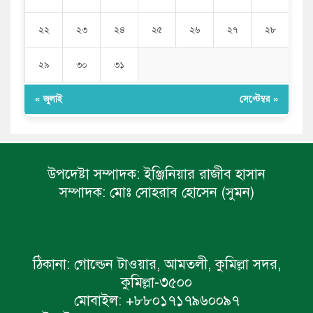
২২
২৩
২৪
২৫
২৬
২৭
২৮
২৯
৩০
৩১
« জুলাই
সেপ্টেম্বর »
উপদেষ্টা সম্পাদক:
ইঞ্জিনিয়ার রাজীব হাসান
সম্পাদক:
মোঃ সোহরাব হোসেন (সুমন)
ঠিকানা:
গোল্ডেন টাওয়ার, আমতলী, কুমিল্লা সদর,
কুমিল্লা-৩৫০০
মোবাইল:
+৮৮০১৭১৭৯৬০০৯৭