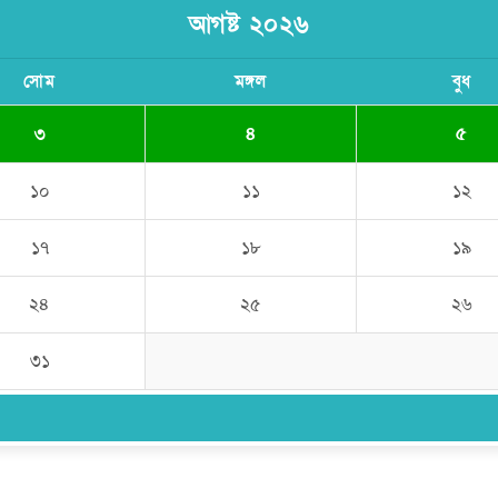
আগষ্ট ২০২৬
সোম
মঙ্গল
বুধ
৩
৪
৫
১০
১১
১২
১৭
১৮
১৯
২৪
২৫
২৬
৩১
উপদেষ্টা সম্পাদক:
ইঞ্জিনিয়ার রাজীব হাসান