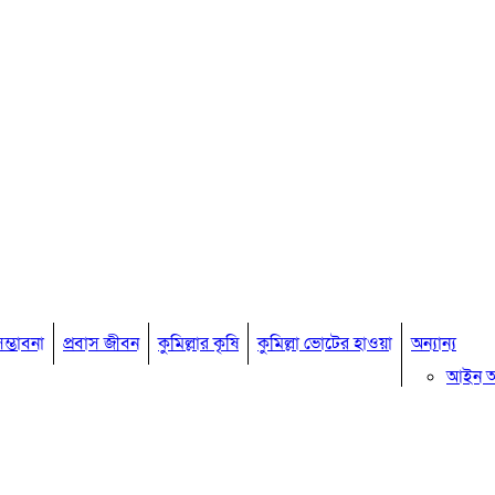
ম্ভাবনা
প্রবাস জীবন
কুমিল্লার কৃষি
কুমিল্লা ভোটের হাওয়া
অন্যান্য
আইন 
মতামত
কুমিল্ল
বিখ্যাত ব
কুমিল্ল