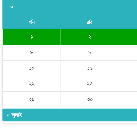
«
শনি
রবি
১
২
৮
৯
১৫
১৬
২২
২৩
২৯
৩০
« জুলাই