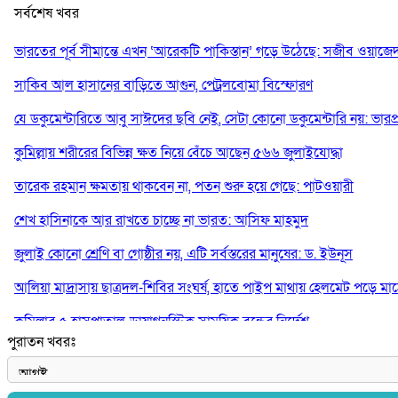
সর্বশেষ খবর
ভারতের পূর্ব সীমান্তে এখন ‘আরেকটি পাকিস্তান’ গড়ে উঠেছে: সজীব ওয়াজে
সাকিব আল হাসানের বাড়িতে আগুন, পেট্রলবোমা বিস্ফোরণ
যে ডকুমেন্টারিতে আবু সাঈদের ছবি নেই, সেটা কোনো ডকুমেন্টারি নয়: ভারপ্রাপ্ত
কুমিল্লায় শরীরের বিভিন্ন ক্ষত নিয়ে বেঁচে আছেন ৫৬৬ জুলাইযোদ্ধা
তারেক রহমান ক্ষমতায় থাকবেন না, পতন শুরু হয়ে গেছে: পাটওয়ারী
শেখ হাসিনাকে আর রাখতে চাচ্ছে না ভারত: আসিফ মাহমুদ
জুলাই কোনো শ্রেণি বা গোষ্ঠীর নয়, এটি সর্বস্তরের মানুষের: ড. ইউনূস
আলিয়া মাদ্রাসায় ছাত্রদল-শিবির সংঘর্ষ, হাতে পাইপ মাথায় হেলমেট পড়ে মা
কুমিল্লার ৫ হাসপাতাল-ডায়াগনস্টিক সাময়িক বন্ধের নির্দেশ
পুরাতন খবরঃ
পরকীয়ার অভিযোগে গ্রামবাসীর হাতে আটক কনটেন্ট ক্রিয়েটর রিপন মিয়া