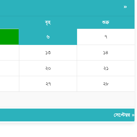
»
বৃহ
শুক্র
৬
৭
১৩
১৪
২০
২১
২৭
২৮
সেপ্টেম্বর »