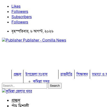
Likes
Followers
Subscribers
Followers
বৃহস্পতিবার, ৬ আগস্ট, ২০২৬
Publisher - Comilla News
প্রচ্ছদ
উপজেলা সংবাদ
রাজনীতি
শিক্ষাঙ্গন
সমস্যা ও স
কুমিল্লা সদর
কুমিল্লা সদর দক্ষিণ
বুড়িচং
ব্রাহ্মণপাড়া
প্রচ্ছদ
লাকসাম
পাঁচ মিশালী