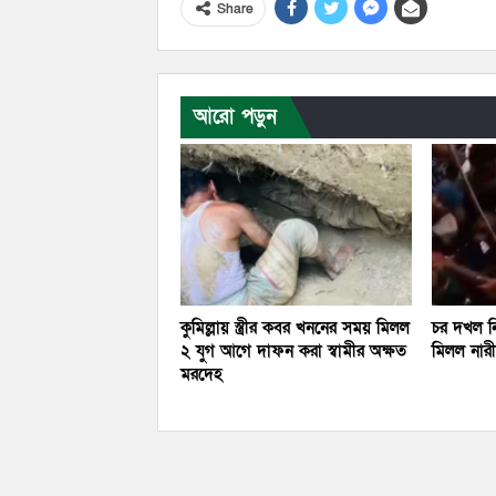
Share
আরো পড়ুন
কুমিল্লায় স্ত্রীর কবর খননের সময় মিলল
চর দখল নি
২ যুগ আগে দাফন করা স্বামীর অক্ষত
মিলল নারীর
মরদেহ