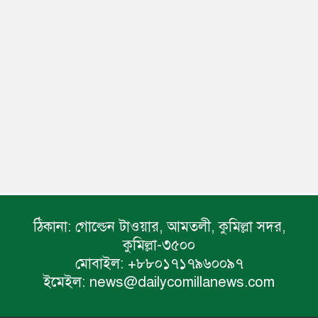
ঠিকানা:
গোল্ডেন টাওয়ার, আমতলী, কুমিল্লা সদর,
কুমিল্লা-৩৫০০
মোবাইল:
+৮৮০১৭১৭৯৬০০৯৭
ইমেইল:
news@dailycomillanews.com