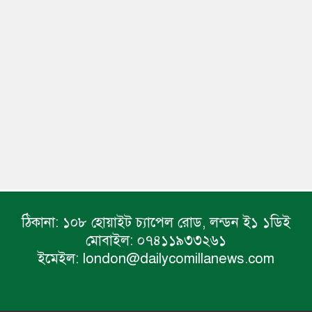
ঠিকানা:
১০৮ হোয়াইট চ্যাপেল রোড, লন্ডন ই১ ১ডিই
মোবাইল:
০৭৪১১৯৩৩২৬১
ইমেইল:
london@dailycomillanews.com