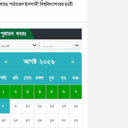
কাছে পাঠাতেন ইসলামী বিশ্ববিদ্যালয়ের ছাত্রী
পুলিশকে পিটিয়ে রক্তাক্ত করেছি এ দৃশ্য কি
আপনারা দেখেননি: এনসিপি নেতা
পুরাতন খবরঃ
পাঁচ দেশি মাছে মিলল মাইক্রোপ্লাস্টিক, সবচেয়ে
বেশি কই মাছে
বাংলাদেশী কর্মীদের আকামা নিয়ে বড় সুখবর
আগষ্ট ২০২৬
«
»
দিলো সৌদি সরকার
ভারতের পূর্ব সীমান্তে এখন ‘আরেকটি পাকিস্তান’
শনি
রবি
সোম
মঙ্গল
বুধ
বৃহ
শুক্র
গড়ে উঠেছে: সজীব ওয়াজেদ জয়
১
২
৩
৪
৫
৬
৭
সাকিব আল হাসানের বাড়িতে আগুন, পেট্রলবোমা
বিস্ফোরণ
৮
৯
১০
১১
১২
১৩
১৪
১৫
১৬
১৭
১৮
১৯
২০
২১