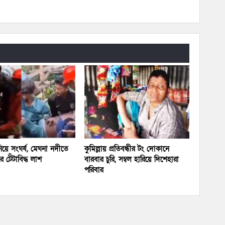
য়ে সংঘর্ষ, মেঘনা নদীতে
কুমিল্লায় প্রতিবন্ধীর টং দোকানে
 টেঁটাবিদ্ধ লাশ
বারবার চুরি, সম্বল হারিয়ে দিশেহারা
পরিবার