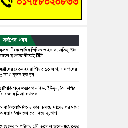
সর্বশেষ খবর
স্কুলছাত্রীকে লাথির ভিডিও ভাইরাল, অভিযুক্তের
বদলে ভুক্তভোগীকেই টিসি
মন্ত্রীদের বেতন হওয়া উচিত ১০ লাখ, এমপিদের
৫ লাখ: নুরুল হক নুর
রাষ্ট্রপতি পদে প্রস্তাব পাননি ড. ইউনূস, বিএনপির
বিবেচনায় মির্জা ফখরুল
আধা কিলোমিটারের কাজ চলছে মাসের পর মাস:
কুমিল্লার ‘আমতলীতে’ নিত্য দুর্ভোগ
মেয়েদের আপত্তিকর ছবি তুলে লন্ডনে বয়ফ্রেন্ডের