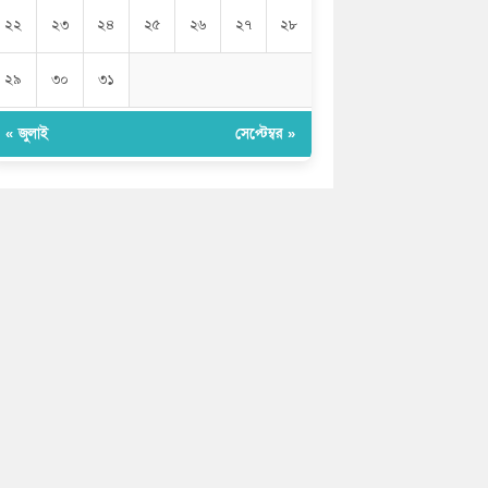
২২
২৩
২৪
২৫
২৬
২৭
২৮
২৯
৩০
৩১
« জুলাই
সেপ্টেম্বর »