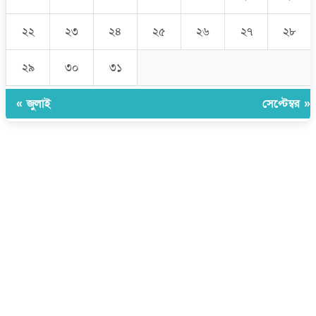
২২
২৩
২৪
২৫
২৬
২৭
২৮
২৯
৩০
৩১
« জুলাই
সেপ্টেম্বর »
উপদেষ্টা সম্পাদক:
ইঞ্জিনিয়ার রাজীব হাসান
সম্পাদক:
মোঃ সোহরাব হোসেন (সুমন)
ঠিকানা:
গোল্ডেন টাওয়ার, আমতলী, কুমিল্লা সদর, কুমিল্লা-৩৫০০
মোবাইল:
+৮৮০১৭১৭৯৬০০৯৭
ইমেইল:
news@dailycomillanews.com
ঠিকানা:
১০৮ হোয়াইট চ্যাপেল রোড, লন্ডন ই১ ১ডিই
মোবাইল:
০৭৪১১৯৩৩২৬১
ইমেইল:
london@dailycomillanews.com