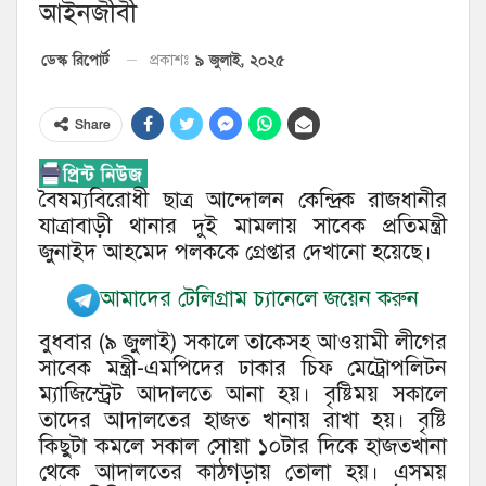
আইনজীবী
৯ জুলাই, ২০২৫
ডেস্ক রিপোর্ট
প্রকাশঃ
Share
বৈষম্যবিরোধী ছাত্র আন্দোলন কেন্দ্রিক রাজধানীর
যাত্রাবাড়ী থানার দুই মামলায় সাবেক প্রতিমন্ত্রী
জুনাইদ আহমেদ পলককে গ্রেপ্তার দেখানো হয়েছে।
আমাদের টেলিগ্রাম চ্যানেলে জয়েন করুন
বুধবার (৯ জুলাই) সকালে তাকেসহ আওয়ামী লীগের
সাবেক মন্ত্রী-এমপিদের ঢাকার চিফ মেট্রোপলিটন
ম্যাজিস্ট্রেট আদালতে আনা হয়। বৃষ্টিময় সকালে
তাদের আদালতের হাজত খানায় রাখা হয়। বৃষ্টি
কিছুটা কমলে সকাল সোয়া ১০টার দিকে হাজতখানা
থেকে আদালতের কাঠগড়ায় তোলা হয়। এসময়