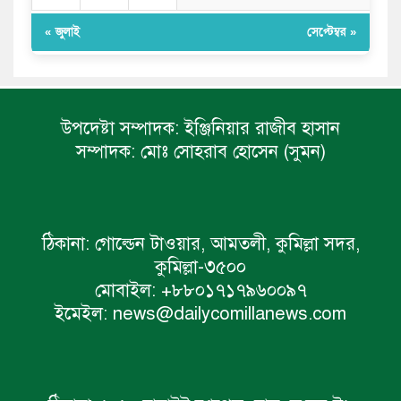
« জুলাই
সেপ্টেম্বর »
উপদেষ্টা সম্পাদক:
ইঞ্জিনিয়ার রাজীব হাসান
সম্পাদক:
মোঃ সোহরাব হোসেন (সুমন)
ঠিকানা:
গোল্ডেন টাওয়ার, আমতলী, কুমিল্লা সদর,
কুমিল্লা-৩৫০০
মোবাইল:
+৮৮০১৭১৭৯৬০০৯৭
ইমেইল:
news@dailycomillanews.com