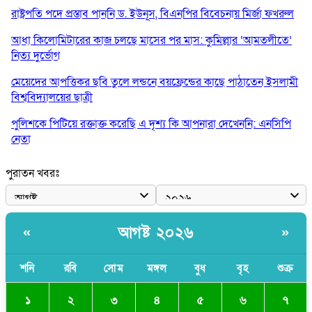
রাষ্ট্রপতি পদে প্রস্তাব পাননি ড. ইউনূস, বিএনপির বিবেচনায় মির্জা ফখরুল
আধা কিলোমিটারের কাজ চলছে মাসের পর মাস: কুমিল্লার ‘আমতলীতে’
নিত্য দুর্ভোগ
মেয়েদের আপত্তিকর ছবি তুলে লন্ডনে বয়ফ্রেন্ডের কাছে পাঠাতেন ইসলামী
বিশ্ববিদ্যালয়ের ছাত্রী
পুলিশকে পিটিয়ে রক্তাক্ত করেছি এ দৃশ্য কি আপনারা দেখেননি: এনসিপি
নেতা
পাঁচ দেশি মাছে মিলল মাইক্রোপ্লাস্টিক, সবচেয়ে বেশি কই মাছে
পুরাতন খবরঃ
বাংলাদেশী কর্মীদের আকামা নিয়ে বড় সুখবর দিলো সৌদি সরকার
ভারতের পূর্ব সীমান্তে এখন ‘আরেকটি পাকিস্তান’ গড়ে উঠেছে: সজীব
আগষ্ট ২০২৬
«
»
ওয়াজেদ জয়
সাকিব আল হাসানের বাড়িতে আগুন, পেট্রলবোমা বিস্ফোরণ
শনি
রবি
সোম
মঙ্গল
বুধ
বৃহ
শুক্র
১
২
৩
৪
৫
৬
৭