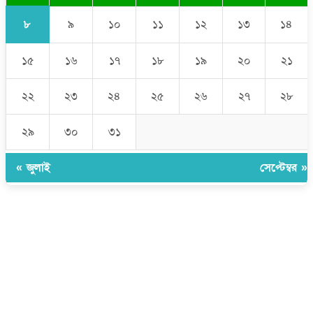
৮
৯
১০
১১
১২
১৩
১৪
১৫
১৬
১৭
১৮
১৯
২০
২১
২২
২৩
২৪
২৫
২৬
২৭
২৮
২৯
৩০
৩১
« জুলাই
সেপ্টেম্বর »
উপদেষ্টা সম্পাদক:
ইঞ্জিনিয়ার রাজীব হাসান
সম্পাদক:
মোঃ সোহরাব হোসেন (সুমন)
ঠিকানা:
গোল্ডেন টাওয়ার, আমতলী, কুমিল্লা সদর, কুমিল্লা-৩৫০০
মোবাইল:
+৮৮০১৭১৭৯৬০০৯৭
ইমেইল:
news@dailycomillanews.com