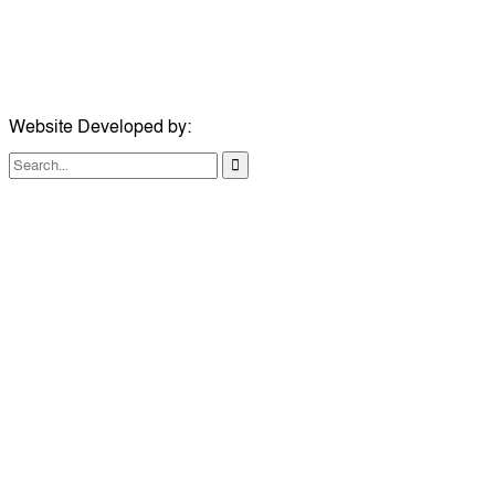
ঠিকানা:
১০৮ হোয়াইট চ্যাপেল রোড, লন্ডন ই১ ১ডিই
মোবাইল:
০৭৪১১৯৩৩২৬১
ইমেইল:
london@dailycomillanews.com
Website Developed by:
TechSmartBD.com