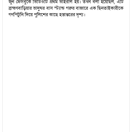
জুন ফেসবুকে ভিডিওটি প্রথম ভাইরাল হয়। তখন বলা হয়েছিল, এটি
ব্রাহ্মণবাড়িয়ার ভাদুঘর বাস স্ট্যান্ড গরুর বাজারে এক ছিনতাইকারীকে
গণপিটুনি দিয়ে পুলিশের কাছে হস্তান্তরের দৃশ্য।