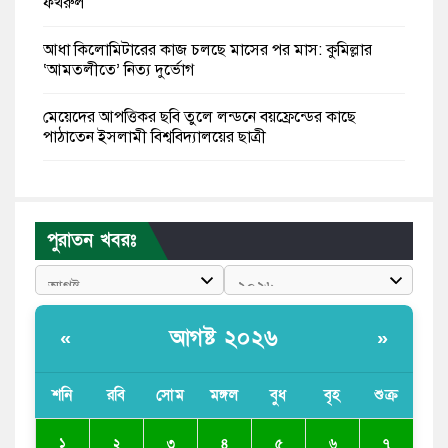
ফখরুল
আধা কিলোমিটারের কাজ চলছে মাসের পর মাস: কুমিল্লার
‘আমতলীতে’ নিত্য দুর্ভোগ
মেয়েদের আপত্তিকর ছবি তুলে লন্ডনে বয়ফ্রেন্ডের কাছে
পাঠাতেন ইসলামী বিশ্ববিদ্যালয়ের ছাত্রী
পুলিশকে পিটিয়ে রক্তাক্ত করেছি এ দৃশ্য কি আপনারা দেখেননি:
এনসিপি নেতা
পুরাতন খবরঃ
পাঁচ দেশি মাছে মিলল মাইক্রোপ্লাস্টিক, সবচেয়ে বেশি কই মাছে
বাংলাদেশী কর্মীদের আকামা নিয়ে বড় সুখবর দিলো সৌদি
সরকার
আগষ্ট ২০২৬
«
»
ভারতের পূর্ব সীমান্তে এখন ‘আরেকটি পাকিস্তান’ গড়ে উঠেছে:
সজীব ওয়াজেদ জয়
শনি
রবি
সোম
মঙ্গল
বুধ
বৃহ
শুক্র
সাকিব আল হাসানের বাড়িতে আগুন, পেট্রলবোমা বিস্ফোরণ
১
২
৩
৪
৫
৬
৭