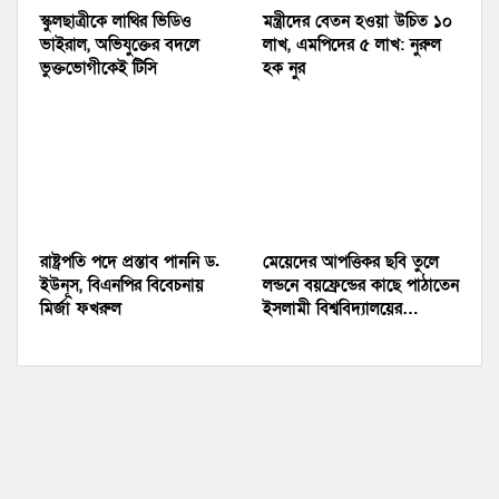
স্কুলছাত্রীকে লাথির ভিডিও
মন্ত্রীদের বেতন হওয়া উচিত ১০
ভাইরাল, অভিযুক্তের বদলে
লাখ, এমপিদের ৫ লাখ: নুরুল
ভুক্তভোগীকেই টিসি
হক নুর
রাষ্ট্রপতি পদে প্রস্তাব পাননি ড.
মেয়েদের আপত্তিকর ছবি তুলে
ইউনূস, বিএনপির বিবেচনায়
লন্ডনে বয়ফ্রেন্ডের কাছে পাঠাতেন
মির্জা ফখরুল
ইসলামী বিশ্ববিদ্যালয়ের…