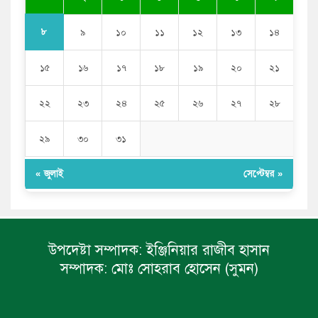
৮
৯
১০
১১
১২
১৩
১৪
১৫
১৬
১৭
১৮
১৯
২০
২১
২২
২৩
২৪
২৫
২৬
২৭
২৮
২৯
৩০
৩১
« জুলাই
সেপ্টেম্বর »
উপদেষ্টা সম্পাদক:
ইঞ্জিনিয়ার রাজীব হাসান
সম্পাদক:
মোঃ সোহরাব হোসেন (সুমন)