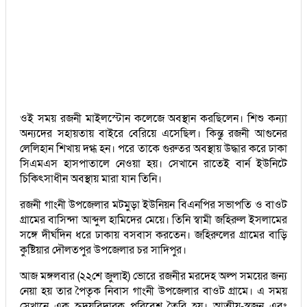
ওই সময় রজনী মাইলস্টোন কলেজে অবস্থান করছিলেন। শিশু কন্যা
অন্যদের সহায়তায় বাইরে বেরিয়ে এসেছিল। কিন্তু রজনী আগুনের
লেলিহান শিখায় দগ্ধ হন। পরে তাকে গুরুতর অবস্থায় উদ্ধার করে ঢাকা
সিএমএস হাসপাতালে নেওয়া হয়। সেখানে রাতেই বার্ন ইউনিটে
চিকিৎসাধীন অবস্থায় মারা যান তিনি।
রজনী গাংনী উপজেলার মটমুড়া ইউনিয়ন বিএনপির সভাপতি ও বাওট
গ্রামের বাসিন্দা আব্দুল হামিদের মেয়ে। তিনি স্বামী জহিরুল ইসলামের
সঙ্গে দীর্ঘদিন ধরে ঢাকায় বসবাস করতেন। জহিরুলের গ্রামের বাড়ি
কুষ্টিয়ার দৌলতপুর উপজেলার চর সাদিপুর।
আজ মঙ্গলবার (২২শে জুলাই) ভোরে রজনীর মরদেহ অল্প সময়ের জন্য
নেয়া হয় তার পৈতৃক নিবাস গাংনী উপজেলার বাওট গ্রামে। এ সময়
সেখানে এক হৃদয়বিদারক পরিবেশ তৈরি হয়। আত্মীয়-স্বজন এবং