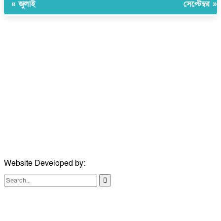
« জুলাই
সেপ্টেম্বর »
উপদেষ্টা সম্পাদক:
ইঞ্জিনিয়ার রাজীব হাসান
সম্পাদক:
মোঃ সোহরাব হোসেন (সুমন)
ঠিকানা:
গোল্ডেন টাওয়ার, আমতলী, কুমিল্লা সদর, কুমিল্লা-৩৫০০
মোবাইল:
+৮৮০১৭১৭৯৬০০৯৭
ইমেইল:
news@dailycomillanews.com
ঠিকানা:
১০৮ হোয়াইট চ্যাপেল রোড, লন্ডন ই১ ১ডিই
মোবাইল:
০৭৪১১৯৩৩২৬১
ইমেইল:
london@dailycomillanews.com
Website Developed by:
TechSmartBD.com