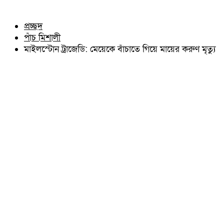
চৌদ্দগ্রাম
অন্যান্য
নাঙ্গলকোট
আইন আদালত
প্রচ্ছদ
মনোহরগঞ্জ
মতামত
পাঁচ মিশালী
বরুড়া
কুমিল্লার ঐতিহ্য
লালমাই
মাইলস্টোন ট্রাজেডি: মেয়েকে বাঁচাতে গিয়ে মায়ের করুণ মৃত্যু
বিখ্যাত ব্যাক্তিত্ব
দাউদকান্দি
কুমিল্লা বিভাগ চাই
চান্দিনা
কুমিল্লা ভিক্টোরিয়ানস্
মুরাদনগর
দেবিদ্বার
হোমনা
তিতাস
মেঘনা