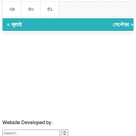
২৯
৩০
৩১
« জুলাই
সেপ্টেম্বর »
উপদেষ্টা সম্পাদক:
ইঞ্জিনিয়ার রাজীব হাসান
সম্পাদক:
মোঃ সোহরাব হোসেন (সুমন)
ঠিকানা:
গোল্ডেন টাওয়ার, আমতলী, কুমিল্লা সদর, কুমিল্লা-৩৫০০
মোবাইল:
+৮৮০১৭১৭৯৬০০৯৭
ইমেইল:
news@dailycomillanews.com
ঠিকানা:
১০৮ হোয়াইট চ্যাপেল রোড, লন্ডন ই১ ১ডিই
মোবাইল:
০৭৪১১৯৩৩২৬১
ইমেইল:
london@dailycomillanews.com
Website Developed by:
TechSmartBD.com