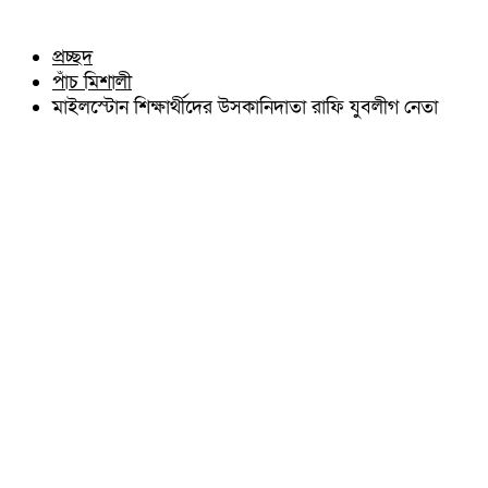
চৌদ্দগ্রাম
অন্যান্য
নাঙ্গলকোট
আইন আদালত
প্রচ্ছদ
মনোহরগঞ্জ
মতামত
পাঁচ মিশালী
বরুড়া
কুমিল্লার ঐতিহ্য
লালমাই
মাইলস্টোন শিক্ষার্থীদের উসকানিদাতা রাফি যুবলীগ নেতা
বিখ্যাত ব্যাক্তিত্ব
দাউদকান্দি
কুমিল্লা বিভাগ চাই
চান্দিনা
কুমিল্লা ভিক্টোরিয়ানস্
মুরাদনগর
দেবিদ্বার
হোমনা
তিতাস
মেঘনা