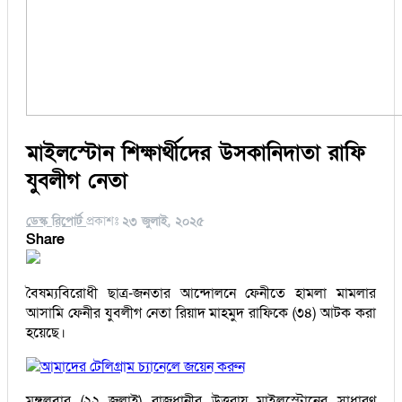
মাইলস্টোন শিক্ষার্থীদের উসকানিদাতা রাফি
যুবলীগ নেতা
ডেস্ক রিপোর্ট
প্রকাশঃ
২৩ জুলাই, ২০২৫
Share
বৈষম্যবিরোধী ছাত্র-জনতার আন্দোলনে ফেনীতে হামলা মামলার
আসামি ফেনীর যুবলীগ নেতা রিয়াদ মাহমুদ রাফিকে (৩৪) আটক করা
হয়েছে।
আমাদের টেলিগ্রাম চ্যানেলে জয়েন করুন
মঙ্গলবার (২২ জুলাই) রাজধানীর উত্তরায় মাইলস্টোনের সাধারণ