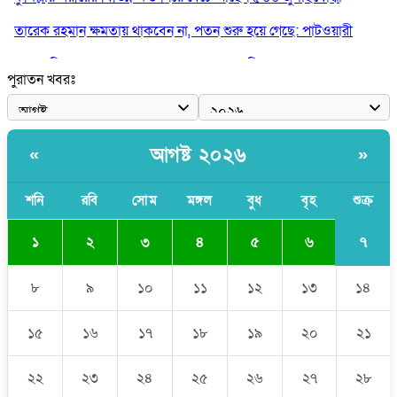
তারেক রহমান ক্ষমতায় থাকবেন না, পতন শুরু হয়ে গেছে: পাটওয়ারী
শেখ হাসিনাকে আর রাখতে চাচ্ছে না ভারত: আসিফ মাহমুদ
পুরাতন খবরঃ
জুলাই কোনো শ্রেণি বা গোষ্ঠীর নয়, এটি সর্বস্তরের মানুষের: ড. ইউনূস
আলিয়া মাদ্রাসায় ছাত্রদল-শিবির সংঘর্ষ, হাতে পাইপ মাথায় হেলমেট পড়ে
মাঠে যুবদল নেতা নয়ন
আগষ্ট ২০২৬
«
»
শনি
রবি
সোম
মঙ্গল
বুধ
বৃহ
শুক্র
৭
১
২
৩
৪
৫
৬
৮
৯
১০
১১
১২
১৩
১৪
১৫
১৬
১৭
১৮
১৯
২০
২১
২২
২৩
২৪
২৫
২৬
২৭
২৮