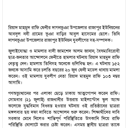
রিয়াদ মাহমুদ রাফি ফেনীর দাগনভূঞা উপজেলার রাজাপুর ইউনিয়নের
আবদুল নবী গ্রামের ভূঞা বাড়ির আবুল হাসেমের ছেলে। তিনি
দাগনভূঞা উপজেলার রাজাপুর ইউনিয়ন যুবলীগের সহ-সম্পাদক।
জুুলাইযোদ্ধা ও মামলার বাদী জামশেদ আলম জানান, বৈষম্যবিরোধী
ছাত্র-জনতার আন্দোলনে ফেনীতে হামলার ঘটনায় রিয়াদ মাহমুদ রাফি
নেতৃত্ব দেন। হামলায় তিনিসহ অনেকে গুলিবিদ্ধ হন। এ ঘটনায় ১৫২
জনকে আসামি করে চলতি বছরের ২০ জুন ফেনী মডেল থানায় মামলা
করেন। ওই মামলায় যুবলীগ নেতা রিয়াদ মাহমুদ রাফি ১০৩ নম্বর
আসামি।
গণঅভ্যুত্থানের পর এলাকা ছেড়ে ঢাকায় আত্মগোপন করেন রাফি।
সোমবার (২১ জুলাই) রাজধানীর উত্তরায় মাইলস্টোন স্কুল অ্যান্ড
কলেজে যুদ্ধবিমান বিধ্বস্ত হওয়ার ঘটনায় ওই প্রতিষ্ঠানের ছাত্ররা
মঙ্গলবার ছয় দফা দাবিতে আন্দোলন শুরু করেন। শিক্ষার্থীদের দাবি
সরকার মেনে নিলেও শান্তিপূর্ণ পরিস্থিতিতে উসকানি দিয়ে রাফি
পরিস্থিতি ঘোলাটে করার চেষ্টা করেন। এসময় স্থানীয় ছাত্ররা তাকে