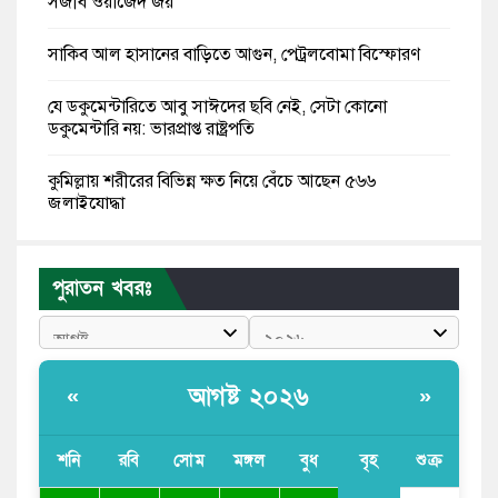
সজীব ওয়াজেদ জয়
সাকিব আল হাসানের বাড়িতে আগুন, পেট্রলবোমা বিস্ফোরণ
যে ডকুমেন্টারিতে আবু সাঈদের ছবি নেই, সেটা কোনো
ডকুমেন্টারি নয়: ভারপ্রাপ্ত রাষ্ট্রপতি
কুমিল্লায় শরীরের বিভিন্ন ক্ষত নিয়ে বেঁচে আছেন ৫৬৬
জুলাইযোদ্ধা
তারেক রহমান ক্ষমতায় থাকবেন না, পতন শুরু হয়ে গেছে:
পাটওয়ারী
পুরাতন খবরঃ
শেখ হাসিনাকে আর রাখতে চাচ্ছে না ভারত: আসিফ মাহমুদ
জুলাই কোনো শ্রেণি বা গোষ্ঠীর নয়, এটি সর্বস্তরের মানুষের: ড.
আগষ্ট ২০২৬
«
»
ইউনূস
আলিয়া মাদ্রাসায় ছাত্রদল-শিবির সংঘর্ষ, হাতে পাইপ মাথায়
শনি
রবি
সোম
মঙ্গল
বুধ
বৃহ
শুক্র
হেলমেট পড়ে মাঠে যুবদল নেতা নয়ন