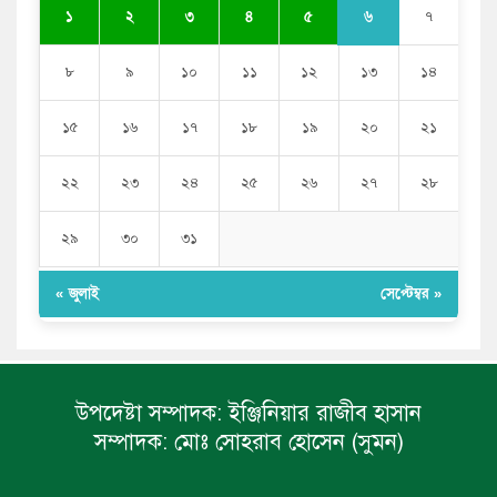
৬
১
২
৩
৪
৫
৭
৮
৯
১০
১১
১২
১৩
১৪
১৫
১৬
১৭
১৮
১৯
২০
২১
২২
২৩
২৪
২৫
২৬
২৭
২৮
২৯
৩০
৩১
« জুলাই
সেপ্টেম্বর »
উপদেষ্টা সম্পাদক:
ইঞ্জিনিয়ার রাজীব হাসান
সম্পাদক:
মোঃ সোহরাব হোসেন (সুমন)