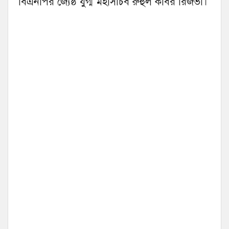
বিএনপির জ্যেষ্ঠ যুগ্ম মহাসচিব রুহুল কবির রিজভী।