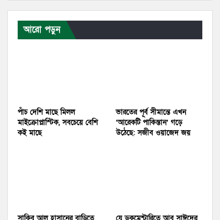
আরো পড়ুন
পাঁচ দেশি মাছে মিলল
ভারতের পূর্ব সীমান্তে এখন
মাইক্রোপ্লাস্টিক, সবচেয়ে বেশি
‘আরেকটি পাকিস্তান’ গড়ে
কই মাছে
উঠেছে: সজীব ওয়াজেদ জয়
সাকিব আল হাসানের বাড়িতে
যে ডকুমেন্টারিতে আবু সাঈদের