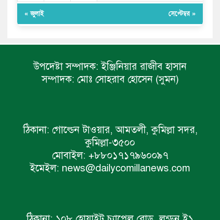
« জুলাই
সেপ্টেম্বর »
উপদেষ্টা সম্পাদক:
ইঞ্জিনিয়ার রাজীব হাসান
সম্পাদক:
মোঃ সোহরাব হোসেন (সুমন)
ঠিকানা:
গোল্ডেন টাওয়ার, আমতলী, কুমিল্লা সদর,
কুমিল্লা-৩৫০০
মোবাইল:
+৮৮০১৭১৭৯৬০০৯৭
ইমেইল:
news@dailycomillanews.com
ঠিকানা:
১০৮ হোয়াইট চ্যাপেল রোড, লন্ডন ই১