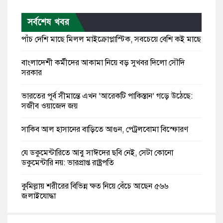
সর্বশেষ খবর
পাঁচ দেশি মাছে মিলল মাইক্রোপ্লাস্টিক, সবচেয়ে বেশি কই মাছে
বাংলাদেশী কর্মীদের আকামা নিয়ে বড় সুখবর দিলো সৌদি
সরকার
ভারতের পূর্ব সীমান্তে এখন ‘আরেকটি পাকিস্তান’ গড়ে উঠেছে:
সজীব ওয়াজেদ জয়
সাকিব আল হাসানের বাড়িতে আগুন, পেট্রলবোমা বিস্ফোরণ
যে ডকুমেন্টারিতে আবু সাঈদের ছবি নেই, সেটা কোনো
ডকুমেন্টারি নয়: ভারপ্রাপ্ত রাষ্ট্রপতি
কুমিল্লায় শরীরের বিভিন্ন ক্ষত নিয়ে বেঁচে আছেন ৫৬৬
জুলাইযোদ্ধা
তারেক রহমান ক্ষমতায় থাকবেন না, পতন শুরু হয়ে গেছে: