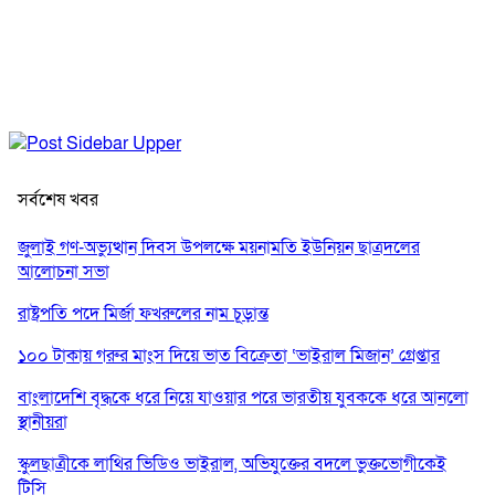
সর্বশেষ খবর
জুলাই গণ-অভ্যুত্থান দিবস উপলক্ষে ময়নামতি ইউনিয়ন ছাত্রদলের
আলোচনা সভা
রাষ্ট্রপতি পদে মির্জা ফখরুলের নাম চূড়ান্ত
১০০ টাকায় গরুর মাংস দিয়ে ভাত বিক্রেতা ‘ভাইরাল মিজান’ গ্রেপ্তার
বাংলাদেশি বৃদ্ধকে ধরে নিয়ে যাওয়ার পরে ভারতীয় যুবককে ধরে আনলো
স্থানীয়রা
স্কুলছাত্রীকে লাথির ভিডিও ভাইরাল, অভিযুক্তের বদলে ভুক্তভোগীকেই
টিসি