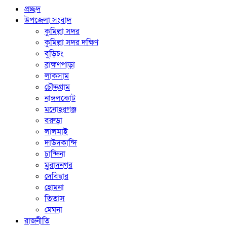
প্রচ্ছদ
উপজেলা সংবাদ
কুমিল্লা সদর
কুমিল্লা সদর দক্ষিণ
বুড়িচং
ব্রাহ্মণপাড়া
লাকসাম
চৌদ্দগ্রাম
নাঙ্গলকোট
মনোহরগঞ্জ
বরুড়া
লালমাই
দাউদকান্দি
চান্দিনা
মুরাদনগর
দেবিদ্বার
হোমনা
তিতাস
মেঘনা
রাজনীতি