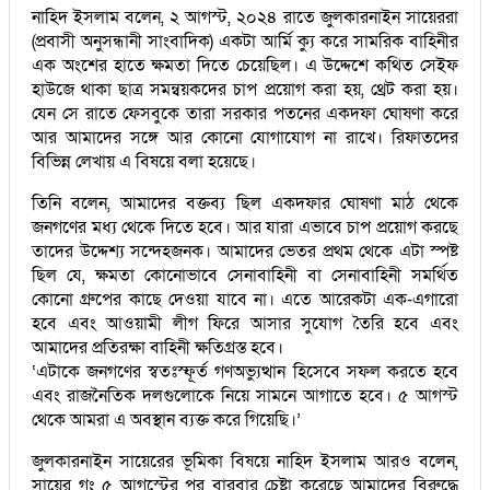
নাহিদ ইসলাম বলেন, ২ আগস্ট, ২০২৪ রাতে জুলকারনাইন সায়েররা
(প্রবাসী অনুসন্ধানী সাংবাদিক) একটা আর্মি ক্যু করে সামরিক বাহিনীর
এক অংশের হাতে ক্ষমতা দিতে চেয়েছিল। এ উদ্দেশে কথিত সেইফ
হাউজে থাকা ছাত্র সমন্বয়কদের চাপ প্রয়োগ করা হয়, থ্রেট করা হয়।
যেন সে রাতে ফেসবুকে তারা সরকার পতনের একদফা ঘোষণা করে
আর আমাদের সঙ্গে আর কোনো যোগাযোগ না রাখে। রিফাতদের
বিভিন্ন লেখায় এ বিষয়ে বলা হয়েছে।
তিনি বলেন, আমাদের বক্তব্য ছিল একদফার ঘোষণা মাঠ থেকে
জনগণের মধ্য থেকে দিতে হবে। আর যারা এভাবে চাপ প্রয়োগ করছে
তাদের উদ্দেশ্য সন্দেহজনক। আমাদের ভেতর প্রথম থেকে এটা স্পষ্ট
ছিল যে, ক্ষমতা কোনোভাবে সেনাবাহিনী বা সেনাবাহিনী সমর্থিত
কোনো গ্রুপের কাছে দেওয়া যাবে না। এতে আরেকটা এক-এগারো
হবে এবং আওয়ামী লীগ ফিরে আসার সুযোগ তৈরি হবে এবং
আমাদের প্রতিরক্ষা বাহিনী ক্ষতিগ্রস্ত হবে।
‘এটাকে জনগণের স্বতঃস্ফূর্ত গণঅভ্যুত্থান হিসেবে সফল করতে হবে
এবং রাজনৈতিক দলগুলোকে নিয়ে সামনে আগাতে হবে। ৫ আগস্ট
থেকে আমরা এ অবস্থান ব্যক্ত করে গিয়েছি।’
জুলকারনাইন সায়েরের ভূমিকা বিষয়ে নাহিদ ইসলাম আরও বলেন,
সায়ের গং ৫ আগস্টের পর বারবার চেষ্টা করেছে আমাদের বিরুদ্ধে