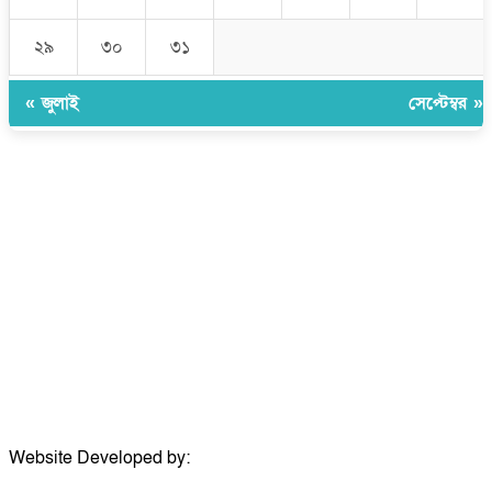
২৯
৩০
৩১
« জুলাই
সেপ্টেম্বর »
উপদেষ্টা সম্পাদক:
ইঞ্জিনিয়ার রাজীব হাসান
সম্পাদক:
মোঃ সোহরাব হোসেন (সুমন)
ঠিকানা:
গোল্ডেন টাওয়ার, আমতলী, কুমিল্লা সদর, কুমিল্লা-৩৫০০
মোবাইল:
+৮৮০১৭১৭৯৬০০৯৭
ইমেইল:
news@dailycomillanews.com
ঠিকানা:
১০৮ হোয়াইট চ্যাপেল রোড, লন্ডন ই১ ১ডিই
মোবাইল:
০৭৪১১৯৩৩২৬১
ইমেইল:
london@dailycomillanews.com
Website Developed by:
TechSmartBD.com