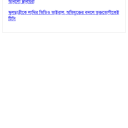
আনলো স্থানীয়রা
স্কুলছাত্রীকে লাথির ভিডিও ভাইরাল, অভিযুক্তের বদলে ভুক্তভোগীকেই
টিসি