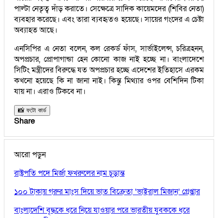
পাল্টা নেতৃত্ব দাঁড় করাতে। সেক্ষেত্রে সাদিক কায়েমদের (শিবির নেতা)
ব্যবহার করেছে। এবং তারা ব্যবহৃতও হয়েছে। সায়ের গংদের এ চেষ্টা
অব্যাহত আছে।
এনসিপির এ নেতা বলেন, কল রেকর্ড ফাঁস, সার্ভাইলেন্স, চরিত্রহনন,
অপপ্রচার, প্রোপাগান্ডা হেন কোনো কাজ নাই হচ্ছে না। বাংলাদেশে
সিটিং মন্ত্রীদের বিরুদ্ধে যত অপপ্রচার হচ্ছে এদেশের ইতিহাসে এরকম
কখনো হয়েছে কি না জানা নাই। কিন্তু মিথ্যার ওপর বেশিদিন টিকা
যায় না। এরাও টিকবে না।
📸 ফটো কার্ড
Share
আরো পড়ুন
রাষ্ট্রপতি পদে মির্জা ফখরুলের নাম চূড়ান্ত
১০০ টাকায় গরুর মাংস দিয়ে ভাত বিক্রেতা ‘ভাইরাল মিজান’ গ্রেপ্তার
বাংলাদেশি বৃদ্ধকে ধরে নিয়ে যাওয়ার পরে ভারতীয় যুবককে ধরে