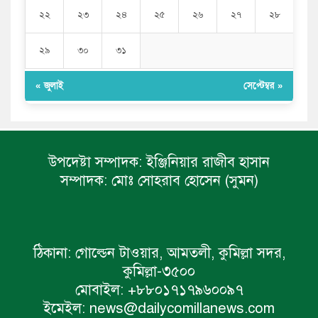
২২
২৩
২৪
২৫
২৬
২৭
২৮
২৯
৩০
৩১
« জুলাই
সেপ্টেম্বর »
উপদেষ্টা সম্পাদক:
ইঞ্জিনিয়ার রাজীব হাসান
সম্পাদক:
মোঃ সোহরাব হোসেন (সুমন)
ঠিকানা:
গোল্ডেন টাওয়ার, আমতলী, কুমিল্লা সদর,
কুমিল্লা-৩৫০০
মোবাইল:
+৮৮০১৭১৭৯৬০০৯৭
ইমেইল:
news@dailycomillanews.com