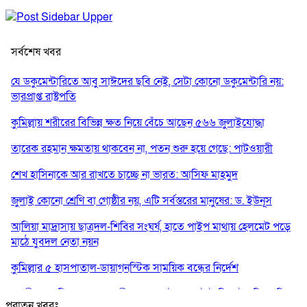
সর্বশেষ খবর
যে ডকুমেন্টারিতে আবু সাঈদের ছবি নেই, সেটা কোনো ডকুমেন্টারি নয়:
ভারপ্রাপ্ত রাষ্ট্রপতি
কুমিল্লায় শরীরের বিভিন্ন ক্ষত নিয়ে বেঁচে আছেন ৫৬৬ জুলাইযোদ্ধা
তারেক রহমান ক্ষমতায় থাকবেন না, পতন শুরু হয়ে গেছে: পাটওয়ারী
শেখ হাসিনাকে আর রাখতে চাচ্ছে না ভারত: আসিফ মাহমুদ
জুলাই কোনো শ্রেণি বা গোষ্ঠীর নয়, এটি সর্বস্তরের মানুষের: ড. ইউনূস
আলিয়া মাদ্রাসায় ছাত্রদল-শিবির সংঘর্ষ, হাতে পাইপ মাথায় হেলমেট পড়ে
মাঠে যুবদল নেতা নয়ন
কুমিল্লার ৫ হাসপাতাল-ডায়াগনস্টিক সাময়িক বন্ধের নির্দেশ
পরকীয়ার অভিযোগে গ্রামবাসীর হাতে আটক কনটেন্ট ক্রিয়েটর রিপন মিয়া
পুরাতন খবরঃ