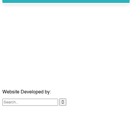
উপদেষ্টা সম্পাদক:
ইঞ্জিনিয়ার রাজীব হাসান
সম্পাদক:
মোঃ সোহরাব হোসেন (সুমন)
ঠিকানা:
গোল্ডেন টাওয়ার, আমতলী, কুমিল্লা সদর, কুমিল্লা-৩৫০০
মোবাইল:
+৮৮০১৭১৭৯৬০০৯৭
ইমেইল:
news@dailycomillanews.com
ঠিকানা:
১০৮ হোয়াইট চ্যাপেল রোড, লন্ডন ই১ ১ডিই
মোবাইল:
০৭৪১১৯৩৩২৬১
ইমেইল:
london@dailycomillanews.com
Website Developed by:
TechSmartBD.com