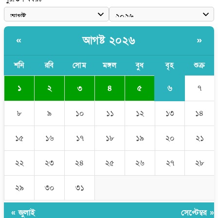
হরমুজের আকাশে ৩ কোটি ডলারের মার্কিন ড্রোন ধ্বংস করল ইরান
‘ইয়া আল্লাহ! ডাকসু ভিপি সাদিক কাইয়ুমের সম্মান রক্ষা করো’
আগষ্ট ২০২৬
«
»
শনি
রবি
সোম
মঙ্গল
বুধ
বৃহ
শুক্র
৬
১
২
৩
৪
৫
৭
৮
৯
১০
১১
১২
১৩
১৪
১৫
১৬
১৭
১৮
১৯
২০
২১
২২
২৩
২৪
২৫
২৬
২৭
২৮
২৯
৩০
৩১
« জুলাই
সেপ্টেম্বর »