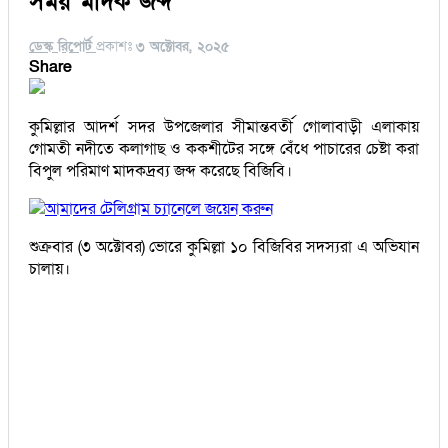
সময় মাদক জব্দ
ডেস্ক রিপোর্ট
প্রকাশঃ
৩ অক্টোবর, ২০২৫
Share
কুমিল্লার আদর্শ সদর উপজেলার সীমান্তবর্তী গোলাবাড়ী এলাকায়
গোমতী নদীতে কলাগাছ ও ককশীটের সঙ্গে বেঁধে পাচারের চেষ্টা করা
বিপুল পরিমাণ মাদকদ্রব্য জব্দ করেছে বিজিবি।
আমাদের টেলিগ্রাম চ্যানেলে জয়েন করুন
শুক্রবার (৩ অক্টোবর) ভোরে কুমিল্লা ১০ বিজিবির সদস্যরা এ অভিযান
চালায়।