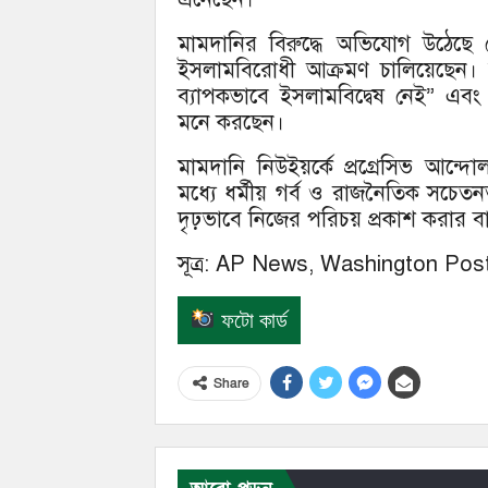
মামদানির বিরুদ্ধে অভিযোগ উঠেছে যে 
ইসলামবিরোধী আক্রমণ চালিয়েছেন। ক
ব্যাপকভাবে ইসলামবিদ্বেষ নেই” এবং
মনে করছেন।
মামদানি নিউইয়র্কে প্রগ্রেসিভ আন্
মধ্যে ধর্মীয় গর্ব ও রাজনৈতিক সচেতন
দৃঢ়ভাবে নিজের পরিচয় প্রকাশ করার বার
সূত্র: AP News, Washington Post
ফটো কার্ড
Share