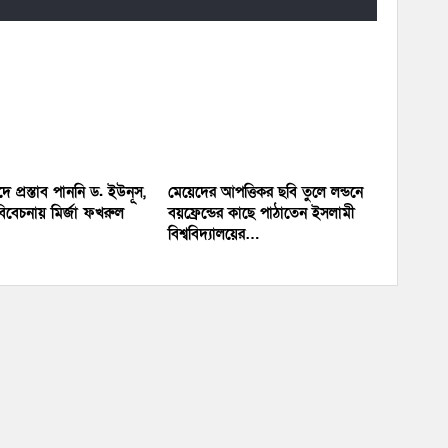
পদে প্রস্তাব পাননি ড. ইউনূস,
মেয়েদের আপত্তিকর ছবি তুলে লন্ডনে
িবেচনায় মির্জা ফখরুল
বয়ফ্রেন্ডের কাছে পাঠাতেন ইসলামী
বিশ্ববিদ্যালয়ের…