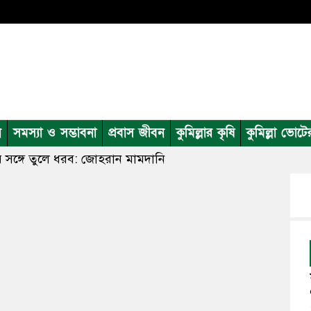
ন
সমস্যা ও সম্ভাবনা
প্রবাস জীবন
কুমিল্লার কৃষি
কুমিল্লা ভোটে
র সঙ্গে তুলে ধরব: জোহরান মামদানি