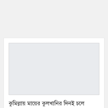
কুমিল্লায় মায়ের কুলখানির দিনই চলে