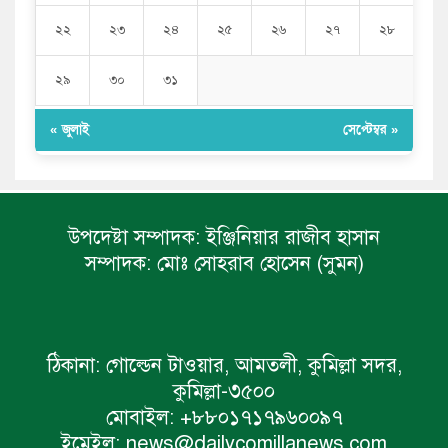
২২
২৩
২৪
২৫
২৬
২৭
২৮
২৯
৩০
৩১
« জুলাই
সেপ্টেম্বর »
উপদেষ্টা সম্পাদক:
ইঞ্জিনিয়ার রাজীব হাসান
সম্পাদক:
মোঃ সোহরাব হোসেন (সুমন)
ঠিকানা:
গোল্ডেন টাওয়ার, আমতলী, কুমিল্লা সদর,
কুমিল্লা-৩৫০০
মোবাইল:
+৮৮০১৭১৭৯৬০০৯৭
ইমেইল:
news@dailycomillanews.com