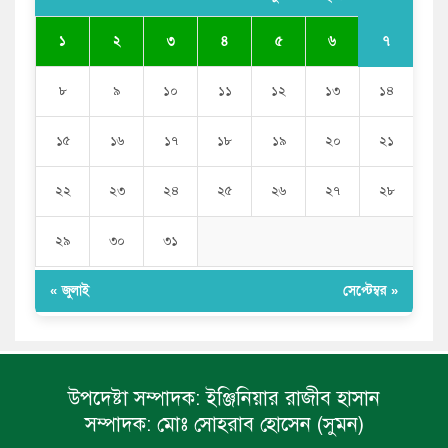
শেখ হাসিনাকে আর রাখতে চাচ্ছে না ভারত: আসিফ মাহমুদ
৭
১
২
৩
৪
৫
৬
৮
৯
১০
১১
১২
১৩
১৪
১৫
১৬
১৭
১৮
১৯
২০
২১
২২
২৩
২৪
২৫
২৬
২৭
২৮
২৯
৩০
৩১
« জুলাই
সেপ্টেম্বর »
উপদেষ্টা সম্পাদক:
ইঞ্জিনিয়ার রাজীব হাসান
সম্পাদক:
মোঃ সোহরাব হোসেন (সুমন)