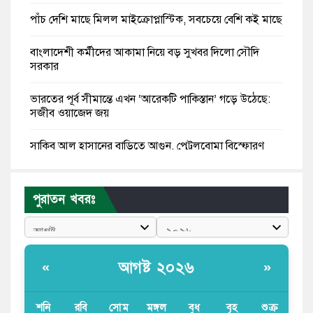
পাঁচ দেশি মাছে মিলল মাইক্রোপ্লাস্টিক, সবচেয়ে বেশি কই মাছে
বাংলাদেশী কর্মীদের আকামা নিয়ে বড় সুখবর দিলো সৌদি
সরকার
ভারতের পূর্ব সীমান্তে এখন ‘আরেকটি পাকিস্তান’ গড়ে উঠেছে:
সজীব ওয়াজেদ জয়
সাকিব আল হাসানের বাড়িতে আগুন, পেট্রলবোমা বিস্ফোরণ
যে ডকুমেন্টারিতে আবু সাঈদের ছবি নেই, সেটা কোনো
ডকুমেন্টারি নয়: ভারপ্রাপ্ত রাষ্ট্রপতি
পুরাতন খবরঃ
কুমিল্লায় শরীরের বিভিন্ন ক্ষত নিয়ে বেঁচে আছেন ৫৬৬
জুলাইযোদ্ধা
আগষ্ট ২০২৬
«
»
তারেক রহমান ক্ষমতায় থাকবেন না, পতন শুরু হয়ে গেছে:
পাটওয়ারী
শনি
রবি
সোম
মঙ্গল
বুধ
বৃহ
শুক্র