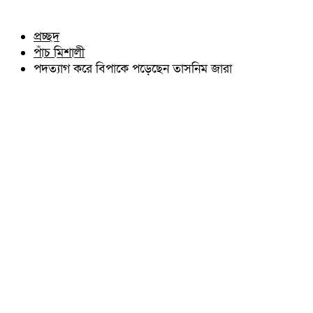
চৌদ্দগ্রাম
অন্যান্য
নাঙ্গলকোট
আইন আদালত
প্রচ্ছদ
মনোহরগঞ্জ
মতামত
পাঁচ মিশালী
বরুড়া
কুমিল্লার ঐতিহ্য
লালমাই
পদত্যাগ করে বিপাকে পড়েছেন তাসনিম জারা
বিখ্যাত ব্যাক্তিত্ব
দাউদকান্দি
কুমিল্লা বিভাগ চাই
চান্দিনা
কুমিল্লা ভিক্টোরিয়ানস্
মুরাদনগর
দেবিদ্বার
হোমনা
তিতাস
মেঘনা