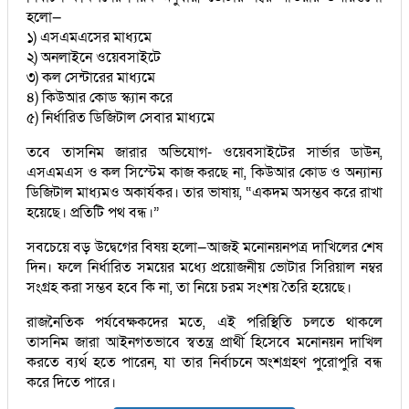
হলো—
১) এসএমএসের মাধ্যমে
২) অনলাইনে ওয়েবসাইটে
৩) কল সেন্টারের মাধ্যমে
৪) কিউআর কোড স্ক্যান করে
৫) নির্ধারিত ডিজিটাল সেবার মাধ্যমে
তবে তাসনিম জারার অভিযোগ- ওয়েবসাইটের সার্ভার ডাউন,
এসএমএস ও কল সিস্টেম কাজ করছে না, কিউআর কোড ও অন্যান্য
ডিজিটাল মাধ্যমও অকার্যকর। তার ভাষায়, “একদম অসম্ভব করে রাখা
হয়েছে। প্রতিটি পথ বন্ধ।”
সবচেয়ে বড় উদ্বেগের বিষয় হলো—আজই মনোনয়নপত্র দাখিলের শেষ
দিন। ফলে নির্ধারিত সময়ের মধ্যে প্রয়োজনীয় ভোটার সিরিয়াল নম্বর
সংগ্রহ করা সম্ভব হবে কি না, তা নিয়ে চরম সংশয় তৈরি হয়েছে।
রাজনৈতিক পর্যবেক্ষকদের মতে, এই পরিস্থিতি চলতে থাকলে
তাসনিম জারা আইনগতভাবে স্বতন্ত্র প্রার্থী হিসেবে মনোনয়ন দাখিল
করতে ব্যর্থ হতে পারেন, যা তার নির্বাচনে অংশগ্রহণ পুরোপুরি বন্ধ
করে দিতে পারে।