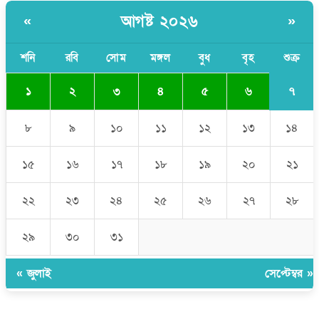
সাকিব আল হাসানের বাড়িতে আগুন, পেট্রলবোমা বিস্ফোরণ
আগষ্ট ২০২৬
«
»
যে ডকুমেন্টারিতে আবু সাঈদের ছবি নেই, সেটা কোনো ডকুমেন্টারি নয়:
ভারপ্রাপ্ত রাষ্ট্রপতি
শনি
রবি
সোম
মঙ্গল
বুধ
বৃহ
শুক্র
৭
১
২
৩
৪
৫
৬
৮
৯
১০
১১
১২
১৩
১৪
১৫
১৬
১৭
১৮
১৯
২০
২১
২২
২৩
২৪
২৫
২৬
২৭
২৮
২৯
৩০
৩১
« জুলাই
সেপ্টেম্বর »