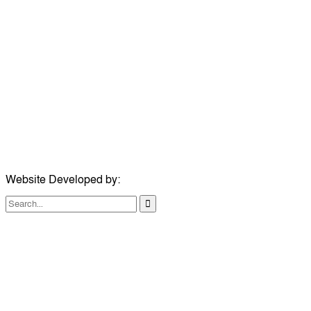
উপদেষ্টা সম্পাদক:
ইঞ্জিনিয়ার রাজীব হাসান
সম্পাদক:
মোঃ সোহরাব হোসেন (সুমন)
ঠিকানা:
গোল্ডেন টাওয়ার, আমতলী, কুমিল্লা সদর, কুমিল্লা-৩৫০০
মোবাইল:
+৮৮০১৭১৭৯৬০০৯৭
ইমেইল:
news@dailycomillanews.com
ঠিকানা:
১০৮ হোয়াইট চ্যাপেল রোড, লন্ডন ই১ ১ডিই
মোবাইল:
০৭৪১১৯৩৩২৬১
ইমেইল:
london@dailycomillanews.com
Website Developed by:
TechSmartBD.com