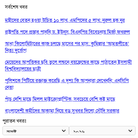
সর্বশেষ খবর
মন্ত্রীদের বেতন হওয়া উচিত ১০ লাখ, এমপিদের ৫ লাখ: নুরুল হক নুর
রাষ্ট্রপতি পদে প্রস্তাব পাননি ড. ইউনূস, বিএনপির বিবেচনায় মির্জা ফখরুল
আধা কিলোমিটারের কাজ চলছে মাসের পর মাস: কুমিল্লার ‘আমতলীতে’
নিত্য দুর্ভোগ
মেয়েদের আপত্তিকর ছবি তুলে লন্ডনে বয়ফ্রেন্ডের কাছে পাঠাতেন ইসলামী
বিশ্ববিদ্যালয়ের ছাত্রী
পুলিশকে পিটিয়ে রক্তাক্ত করেছি এ দৃশ্য কি আপনারা দেখেননি: এনসিপি
নেতা
পাঁচ দেশি মাছে মিলল মাইক্রোপ্লাস্টিক, সবচেয়ে বেশি কই মাছে
বাংলাদেশী কর্মীদের আকামা নিয়ে বড় সুখবর দিলো সৌদি সরকার
পুরাতন খবরঃ
ভারতের পূর্ব সীমান্তে এখন ‘আরেকটি পাকিস্তান’ গড়ে উঠেছে: সজীব
ওয়াজেদ জয়