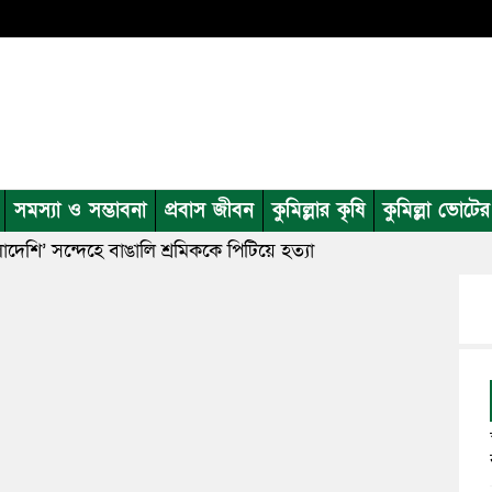
সমস্যা ও সম্ভাবনা
প্রবাস জীবন
কুমিল্লার কৃষি
কুমিল্লা ভোটে
েশি’ সন্দেহে বাঙালি শ্রমিককে পিটিয়ে হত্যা