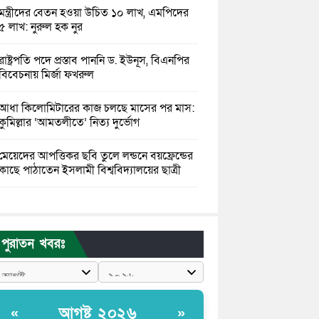
মন্ত্রীদের বেতন হওয়া উচিত ১০ লাখ, এমপিদের
৫ লাখ: নুরুল হক নুর
রাষ্ট্রপতি পদে প্রস্তাব পাননি ড. ইউনূস, বিএনপির
বিবেচনায় মির্জা ফখরুল
আধা কিলোমিটারের কাজ চলছে মাসের পর মাস:
কুমিল্লার ‘আমতলীতে’ নিত্য দুর্ভোগ
মেয়েদের আপত্তিকর ছবি তুলে লন্ডনে বয়ফ্রেন্ডের
কাছে পাঠাতেন ইসলামী বিশ্ববিদ্যালয়ের ছাত্রী
পুলিশকে পিটিয়ে রক্তাক্ত করেছি এ দৃশ্য কি
আপনারা দেখেননি: এনসিপি নেতা
পুরাতন খবরঃ
পাঁচ দেশি মাছে মিলল মাইক্রোপ্লাস্টিক, সবচেয়ে
বেশি কই মাছে
বাংলাদেশী কর্মীদের আকামা নিয়ে বড় সুখবর
আগষ্ট ২০২৬
«
»
দিলো সৌদি সরকার