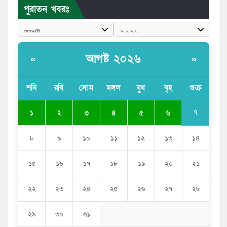
বাংলাদেশী কর্মীদের আকামা নিয়ে বড় সুখবর দিলো সৌদি
পুরাতন খবরঃ
সরকার
ভারতের পূর্ব সীমান্তে এখন ‘আরেকটি পাকিস্তান’ গড়ে উঠেছে:
সজীব ওয়াজেদ জয়
আগষ্ট ২০২৬
«
»
সাকিব আল হাসানের বাড়িতে আগুন, পেট্রলবোমা বিস্ফোরণ
শনি
রবি
সোম
মঙ্গল
বুধ
বৃহ
শুক্র
যে ডকুমেন্টারিতে আবু সাঈদের ছবি নেই, সেটা কোনো
ডকুমেন্টারি নয়: ভারপ্রাপ্ত রাষ্ট্রপতি
৭
১
২
৩
৪
৫
৬
৮
৯
১০
১১
১২
১৩
১৪
১৫
১৬
১৭
১৮
১৯
২০
২১
২২
২৩
২৪
২৫
২৬
২৭
২৮
২৯
৩০
৩১