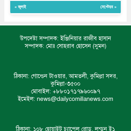
« জুলাই
সেপ্টেম্বর »
উপদেষ্টা সম্পাদক:
ইঞ্জিনিয়ার রাজীব হাসান
সম্পাদক:
মোঃ সোহরাব হোসেন (সুমন)
ঠিকানা:
গোল্ডেন টাওয়ার, আমতলী, কুমিল্লা সদর,
কুমিল্লা-৩৫০০
মোবাইল:
+৮৮০১৭১৭৯৬০০৯৭
ইমেইল:
news@dailycomillanews.com
ঠিকানা:
১০৮ হোয়াইট চ্যাপেল রোড, লন্ডন ই১