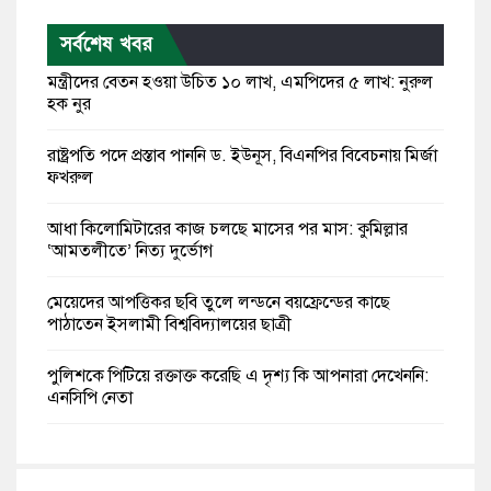
সর্বশেষ খবর
মন্ত্রীদের বেতন হওয়া উচিত ১০ লাখ, এমপিদের ৫ লাখ: নুরুল
হক নুর
রাষ্ট্রপতি পদে প্রস্তাব পাননি ড. ইউনূস, বিএনপির বিবেচনায় মির্জা
ফখরুল
আধা কিলোমিটারের কাজ চলছে মাসের পর মাস: কুমিল্লার
‘আমতলীতে’ নিত্য দুর্ভোগ
মেয়েদের আপত্তিকর ছবি তুলে লন্ডনে বয়ফ্রেন্ডের কাছে
পাঠাতেন ইসলামী বিশ্ববিদ্যালয়ের ছাত্রী
পুলিশকে পিটিয়ে রক্তাক্ত করেছি এ দৃশ্য কি আপনারা দেখেননি:
এনসিপি নেতা
পাঁচ দেশি মাছে মিলল মাইক্রোপ্লাস্টিক, সবচেয়ে বেশি কই মাছে