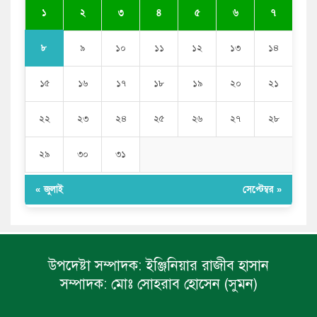
সাকিব আল হাসানের বাড়িতে আগুন, পেট্রলবোমা বিস্ফোরণ
১
২
৩
৪
৫
৬
৭
৮
৯
১০
১১
১২
১৩
১৪
১৫
১৬
১৭
১৮
১৯
২০
২১
২২
২৩
২৪
২৫
২৬
২৭
২৮
২৯
৩০
৩১
« জুলাই
সেপ্টেম্বর »
উপদেষ্টা সম্পাদক:
ইঞ্জিনিয়ার রাজীব হাসান
সম্পাদক:
মোঃ সোহরাব হোসেন (সুমন)