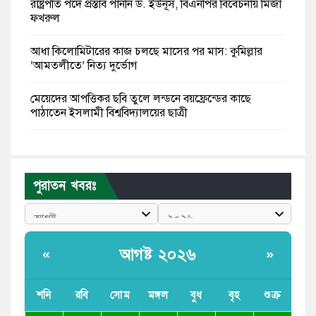
রাষ্ট্রপতি পদে প্রস্তাব পাননি ড. ইউনূস, বিএনপির বিবেচনায় মির্জা
ফখরুল
আধা কিলোমিটারের কাজ চলছে মাসের পর মাস: কুমিল্লার
‘আমতলীতে’ নিত্য দুর্ভোগ
মেয়েদের আপত্তিকর ছবি তুলে লন্ডনে বয়ফ্রেন্ডের কাছে
পাঠাতেন ইসলামী বিশ্ববিদ্যালয়ের ছাত্রী
পুলিশকে পিটিয়ে রক্তাক্ত করেছি এ দৃশ্য কি আপনারা দেখেননি:
এনসিপি নেতা
পুরাতন খবরঃ
পাঁচ দেশি মাছে মিলল মাইক্রোপ্লাস্টিক, সবচেয়ে বেশি কই মাছে
বাংলাদেশী কর্মীদের আকামা নিয়ে বড় সুখবর দিলো সৌদি
সরকার
আগষ্ট ২০২৬
«
»
ভারতের পূর্ব সীমান্তে এখন ‘আরেকটি পাকিস্তান’ গড়ে উঠেছে:
সজীব ওয়াজেদ জয়
শনি
রবি
সোম
মঙ্গল
বুধ
বৃহ
শুক্র