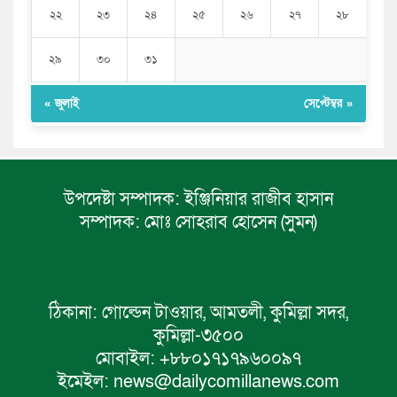
২২
২৩
২৪
২৫
২৬
২৭
২৮
২৯
৩০
৩১
« জুলাই
সেপ্টেম্বর »
উপদেষ্টা সম্পাদক:
ইঞ্জিনিয়ার রাজীব হাসান
সম্পাদক:
মোঃ সোহরাব হোসেন (সুমন)
ঠিকানা:
গোল্ডেন টাওয়ার, আমতলী, কুমিল্লা সদর,
কুমিল্লা-৩৫০০
মোবাইল:
+৮৮০১৭১৭৯৬০০৯৭
ইমেইল:
news@dailycomillanews.com