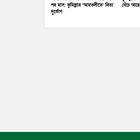
পর মাস: কুমিল্লার ‘আমতলীতে’ নিত্য
বেঁচে আছে
দুর্ভোগ