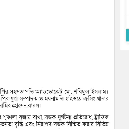
পির সহসভাপতি অ্যাডভোকেট মো. শরিফুল ইসলাম।
পির যুগ্ম সম্পাদক ও ময়নামতি হাইওয়ে ক্রসিং থানার
 আমির হোসেন বাদল।
ঙ্খলা বজায় রাখা, সড়ক দুর্ঘটনা প্রতিরোধ, ট্রাফিক
তনতা বৃদ্ধি এবং নিরাপদ সড়ক নিশ্চিত করার বিভিন্ন