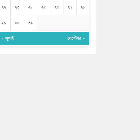
২২
২৩
২৪
২৫
২৬
২৭
২৮
২৯
৩০
৩১
« জুলাই
সেপ্টেম্বর »