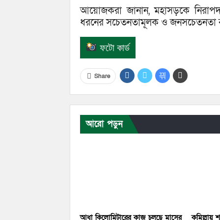
আয়োজকরা জানান, মহাসড়কে নিরাপদ 
ধরনের সচেতনতামূলক ও জনসচেতনতা বৃদ্
ফটো কার্ড
Share
আরো পড়ুন
আধা কিলোমিটারের কাজ চলছে মাসের
কুমিল্লায় 