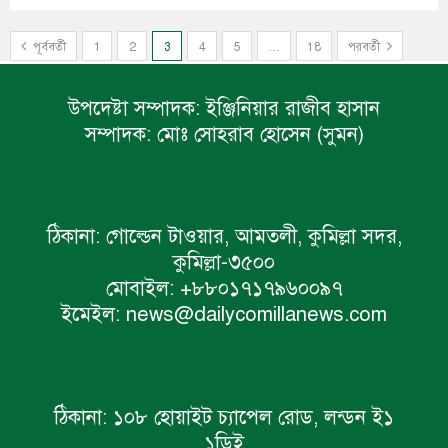
পূর্ববর্তী
1
2
3
4
5
…
18
পরবর্তী
উপদেষ্টা সম্পাদক:
ইঞ্জিনিয়ার রাজীব হাসান
সম্পাদক:
মোঃ সোহরাব হোসেন (সুমন)
ঠিকানা:
গোল্ডেন টাওয়ার, আমতলী, কুমিল্লা সদর,
কুমিল্লা-৩৫০০
মোবাইল:
+৮৮০১৭১৭৯৬০০৯৭
ইমেইল:
news@dailycomillanews.com
ঠিকানা:
১০৮ হোয়াইট চ্যাপেল রোড, লন্ডন ই১
১ডিই