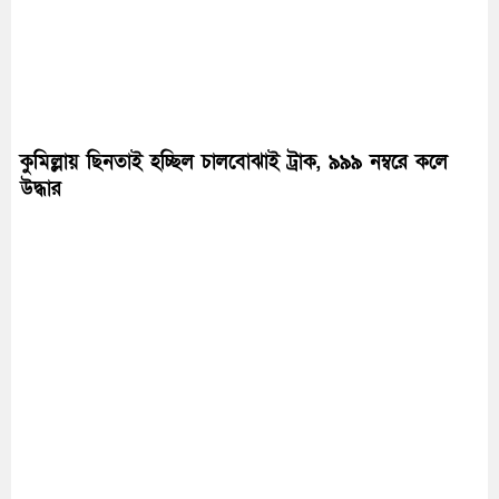
কুমিল্লায় ছিনতাই হচ্ছিল চালবোঝাই ট্রাক, ৯৯৯ নম্বরে কলে
উদ্ধার