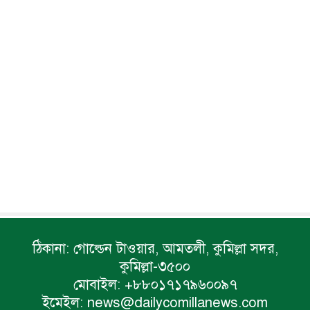
ঠিকানা:
গোল্ডেন টাওয়ার, আমতলী, কুমিল্লা সদর,
কুমিল্লা-৩৫০০
মোবাইল:
+৮৮০১৭১৭৯৬০০৯৭
ইমেইল:
news@dailycomillanews.com