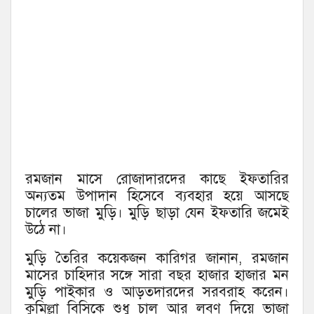
রমজান মাসে রোজাদারদের কাছে ইফতারির
অন্যতম উপাদান হিসেবে ব্যবহার হয়ে আসছে
চালের ভাজা মুড়ি। মুড়ি ছাড়া যেন ইফতারি জমেই
উঠে না।
মুড়ি তৈরির কয়েকজন কারিগর জানান, রমজান
মাসের চাহিদার সঙ্গে সারা বছর হাজার হাজার মন
মুড়ি পাইকার ও আড়তদারদের সরবরাহ করেন।
কুমিল্লা বিসিকে শুধু চাল আর লবণ দিয়ে ভাজা