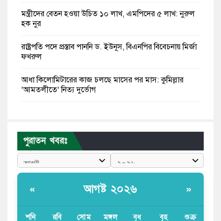
মন্ত্রীদের বেতন হওয়া উচিত ১০ লাখ, এমপিদের ৫ লাখ: নুরুল
হক নুর
রাষ্ট্রপতি পদে প্রস্তাব পাননি ড. ইউনূস, বিএনপির বিবেচনায় মির্জা
ফখরুল
আধা কিলোমিটারের কাজ চলছে মাসের পর মাস: কুমিল্লার
‘আমতলীতে’ নিত্য দুর্ভোগ
মেয়েদের আপত্তিকর ছবি তুলে লন্ডনে বয়ফ্রেন্ডের কাছে
পাঠাতেন ইসলামী বিশ্ববিদ্যালয়ের ছাত্রী
পুরাতন খবরঃ
পুলিশকে পিটিয়ে রক্তাক্ত করেছি এ দৃশ্য কি আপনারা দেখেননি:
এনসিপি নেতা
পাঁচ দেশি মাছে মিলল মাইক্রোপ্লাস্টিক, সবচেয়ে বেশি কই মাছে
আগষ্ট ২০২৬
«
»
বাংলাদেশী কর্মীদের আকামা নিয়ে বড় সুখবর দিলো সৌদি
সরকার
শনি
রবি
সোম
মঙ্গল
বুধ
বৃহ
শুক্র