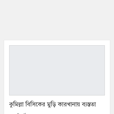
কুমিল্লা বিসিকের মুড়ি কারখানায় ব্যস্ততা