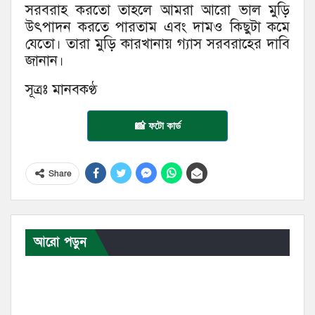
সরবরাহ করতো তাহলে আমরা আরো ভাল মুড়ি
উৎপাদন করতে পারতাম এবং দামও কিছুটা কমে
যেতো। তারা মুড়ি কারখানায় গ্যাস সরবরাহের দাবি
জানান।
সূত্রঃ মানবকণ্ঠ
📸 ফটো কার্ড
Share
আরো পড়ুন