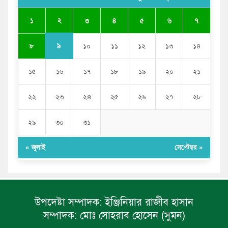
ভারতের পূর্ব সীমান্তে এখন ‘আরেকটি পাকিস্তান’ গড়ে উঠেছে:
২
১
৩
৪
৫
৬
৭
সজীব ওয়াজেদ জয়
৯
৮
১০
১১
১২
১৩
১৪
১৫
১৬
১৭
১৮
১৯
২০
২১
২২
২৩
২৪
২৫
২৬
২৭
২৮
২৯
৩০
৩১
« জুলাই
সেপ্টেম্বর »
উপদেষ্টা সম্পাদক:
ইঞ্জিনিয়ার রাজীব হাসান
সম্পাদক:
মোঃ সোহরাব হোসেন (সুমন)