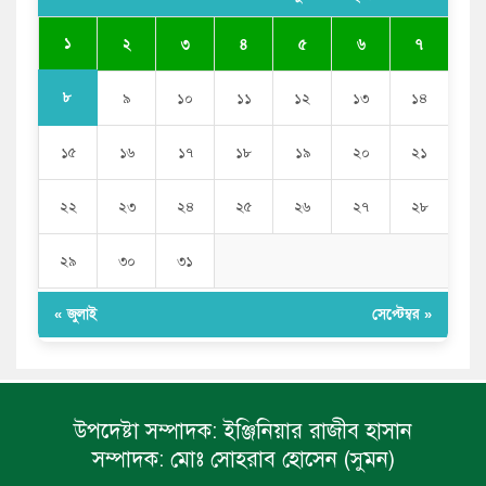
যে ডকুমেন্টারিতে আবু সাঈদের ছবি নেই, সেটা কোনো
ডকুমেন্টারি নয়: ভারপ্রাপ্ত রাষ্ট্রপতি
১
২
৩
৪
৫
৬
৭
৮
৯
১০
১১
১২
১৩
১৪
১৫
১৬
১৭
১৮
১৯
২০
২১
২২
২৩
২৪
২৫
২৬
২৭
২৮
২৯
৩০
৩১
« জুলাই
সেপ্টেম্বর »
উপদেষ্টা সম্পাদক:
ইঞ্জিনিয়ার রাজীব হাসান
সম্পাদক:
মোঃ সোহরাব হোসেন (সুমন)