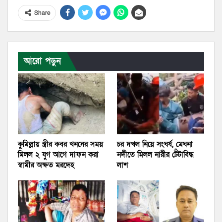
Share
আরো পড়ুন
কুমিল্লায় স্ত্রীর কবর খননের সময়
চর দখল নিয়ে সংঘর্ষ, মেঘনা
মিলল ২ যুগ আগে দাফন করা
নদীতে মিলল নারীর টেঁটাবিদ্ধ
স্বামীর অক্ষত মরদেহ
লাশ