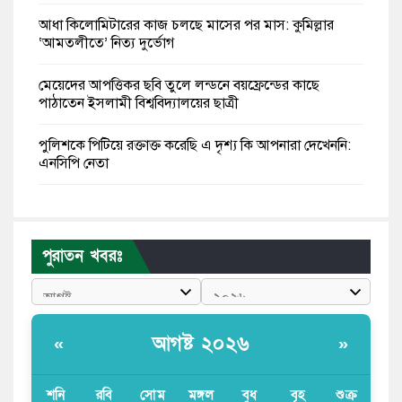
আধা কিলোমিটারের কাজ চলছে মাসের পর মাস: কুমিল্লার
‘আমতলীতে’ নিত্য দুর্ভোগ
মেয়েদের আপত্তিকর ছবি তুলে লন্ডনে বয়ফ্রেন্ডের কাছে
পাঠাতেন ইসলামী বিশ্ববিদ্যালয়ের ছাত্রী
পুলিশকে পিটিয়ে রক্তাক্ত করেছি এ দৃশ্য কি আপনারা দেখেননি:
এনসিপি নেতা
পাঁচ দেশি মাছে মিলল মাইক্রোপ্লাস্টিক, সবচেয়ে বেশি কই মাছে
বাংলাদেশী কর্মীদের আকামা নিয়ে বড় সুখবর দিলো সৌদি
পুরাতন খবরঃ
সরকার
ভারতের পূর্ব সীমান্তে এখন ‘আরেকটি পাকিস্তান’ গড়ে উঠেছে:
সজীব ওয়াজেদ জয়
আগষ্ট ২০২৬
«
»
সাকিব আল হাসানের বাড়িতে আগুন, পেট্রলবোমা বিস্ফোরণ
শনি
রবি
সোম
মঙ্গল
বুধ
বৃহ
শুক্র