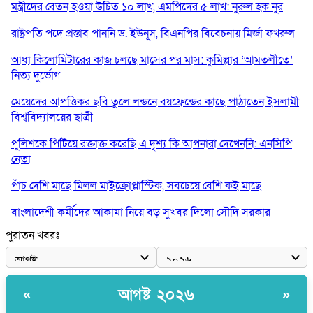
মন্ত্রীদের বেতন হওয়া উচিত ১০ লাখ, এমপিদের ৫ লাখ: নুরুল হক নুর
রাষ্ট্রপতি পদে প্রস্তাব পাননি ড. ইউনূস, বিএনপির বিবেচনায় মির্জা ফখরুল
আধা কিলোমিটারের কাজ চলছে মাসের পর মাস: কুমিল্লার ‘আমতলীতে’
নিত্য দুর্ভোগ
মেয়েদের আপত্তিকর ছবি তুলে লন্ডনে বয়ফ্রেন্ডের কাছে পাঠাতেন ইসলামী
বিশ্ববিদ্যালয়ের ছাত্রী
পুলিশকে পিটিয়ে রক্তাক্ত করেছি এ দৃশ্য কি আপনারা দেখেননি: এনসিপি
নেতা
পাঁচ দেশি মাছে মিলল মাইক্রোপ্লাস্টিক, সবচেয়ে বেশি কই মাছে
বাংলাদেশী কর্মীদের আকামা নিয়ে বড় সুখবর দিলো সৌদি সরকার
পুরাতন খবরঃ
ভারতের পূর্ব সীমান্তে এখন ‘আরেকটি পাকিস্তান’ গড়ে উঠেছে: সজীব
ওয়াজেদ জয়
সাকিব আল হাসানের বাড়িতে আগুন, পেট্রলবোমা বিস্ফোরণ
আগষ্ট ২০২৬
«
»
যে ডকুমেন্টারিতে আবু সাঈদের ছবি নেই, সেটা কোনো ডকুমেন্টারি নয়: