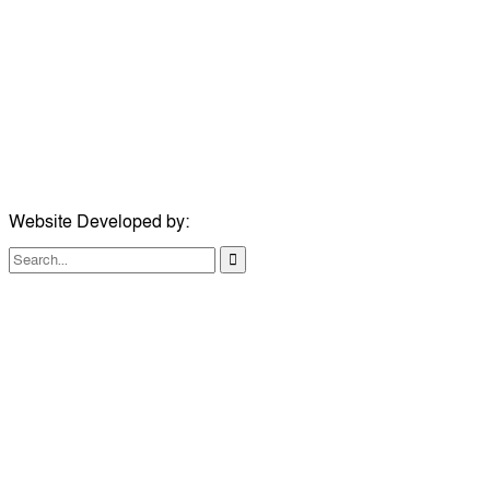
ঠিকানা:
গোল্ডেন টাওয়ার, আমতলী, কুমিল্লা সদর, কুমিল্লা-৩৫০০
মোবাইল:
+৮৮০১৭১৭৯৬০০৯৭
ইমেইল:
news@dailycomillanews.com
ঠিকানা:
১০৮ হোয়াইট চ্যাপেল রোড, লন্ডন ই১ ১ডিই
মোবাইল:
০৭৪১১৯৩৩২৬১
ইমেইল:
london@dailycomillanews.com
Website Developed by:
TechSmartBD.com