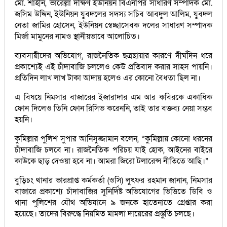
মো. শাহীন, ভারেল্লা দক্ষিণ ইউনিয়ন বিএনপির সাধারণ সম্পাদক মো.
জসিম উদ্দিন, ইউনিয়ন যুবদলের সদস্য সচিব আবদুল আলিম, যুবদল
নেতা জামির হোসেন, ইউনিয়ন স্বেচ্ছাসেবক দলের সাধারণ সম্পাদক
মির্জা মামুনের নামও স্থানীয়ভাবে আলোচিত।
ব্যবসায়ীদের অভিযোগ, রাজনৈতিক ছত্রছায়ার কারণে দীর্ঘদিন ধরে
প্রকাশ্যেই এই চাঁদাবাজি চললেও কেউ প্রতিবাদ করার সাহস পায়নি।
প্রতিদিন লাখ লাখ টাকা আদায় হলেও এর কোনো বৈধতা ছিল না।
এ বিষয়ে নিমসার বাজারের ইজারাদার এম আর কবিরকে একাধিক
ফোন দিলেও তিনি ফোন রিসিভ করেননি, তাই তার বক্তব্য নেয়া সম্ভব
হয়নি।
কুমিল্লার পুলিশ সুপার আনিসুজ্জামান বলেন, “কুমিল্লায় কোনো ধরনের
চাঁদাবাজি চলবে না। রাজনৈতিক পরিচয় যাই হোক, আইনের বাইরে
কাউকে ছাড় দেওয়া হবে না। আমরা জিরো টলারেন্স নীতিতে আছি।”
বুড়িচং থানার ভারপ্রাপ্ত কর্মকর্তা (ওসি) লুৎফর রহমান জানান, নিমসার
বাজারে প্রকাশ্যে চাঁদাবাজির সুনির্দিষ্ট অভিযোগের ভিত্তিতে ডিবি ও
থানা পুলিশের যৌথ অভিযানে ৯ জনকে হাতেনাতে গ্রেপ্তার করা
হয়েছে। তাদের বিরুদ্ধে নিয়মিত মামলা দায়েরের প্রস্তুতি চলছে।