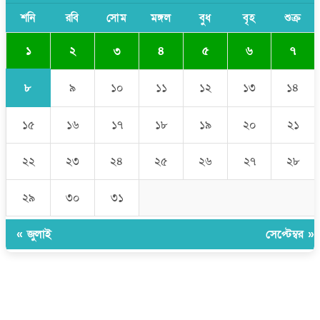
ভারপ্রাপ্ত রাষ্ট্রপতি
শনি
রবি
সোম
মঙ্গল
বুধ
বৃহ
শুক্র
১
২
৩
৪
৫
৬
৭
৮
৯
১০
১১
১২
১৩
১৪
১৫
১৬
১৭
১৮
১৯
২০
২১
২২
২৩
২৪
২৫
২৬
২৭
২৮
২৯
৩০
৩১
« জুলাই
সেপ্টেম্বর »
উপদেষ্টা সম্পাদক:
ইঞ্জিনিয়ার রাজীব হাসান
সম্পাদক:
মোঃ সোহরাব হোসেন (সুমন)