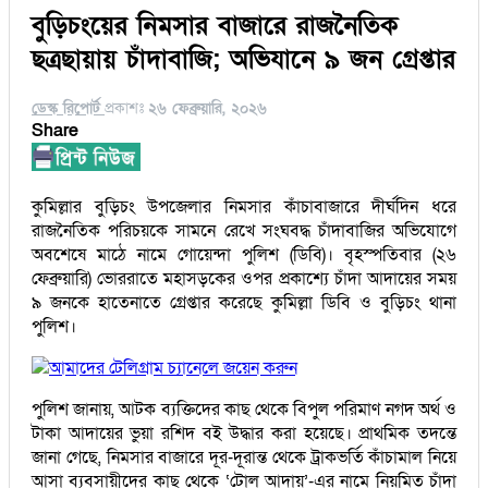
বুড়িচংয়ের নিমসার বাজারে রাজনৈতিক
ছত্রছায়ায় চাঁদাবাজি; অভিযানে ৯ জন গ্রেপ্তার
ডেস্ক রিপোর্ট
প্রকাশঃ
২৬ ফেব্রুয়ারি, ২০২৬
Share
কুমিল্লার বুড়িচং উপজেলার নিমসার কাঁচাবাজারে দীর্ঘদিন ধরে
রাজনৈতিক পরিচয়কে সামনে রেখে সংঘবদ্ধ চাঁদাবাজির অভিযোগে
অবশেষে মাঠে নামে গোয়েন্দা পুলিশ (ডিবি)। বৃহস্পতিবার (২৬
ফেব্রুয়ারি) ভোররাতে মহাসড়কের ওপর প্রকাশ্যে চাঁদা আদায়ের সময়
৯ জনকে হাতেনাতে গ্রেপ্তার করেছে কুমিল্লা ডিবি ও বুড়িচং থানা
পুলিশ।
আমাদের টেলিগ্রাম চ্যানেলে জয়েন করুন
পুলিশ জানায়, আটক ব্যক্তিদের কাছ থেকে বিপুল পরিমাণ নগদ অর্থ ও
টাকা আদায়ের ভুয়া রশিদ বই উদ্ধার করা হয়েছে। প্রাথমিক তদন্তে
জানা গেছে, নিমসার বাজারে দূর-দূরান্ত থেকে ট্রাকভর্তি কাঁচামাল নিয়ে
আসা ব্যবসায়ীদের কাছ থেকে ‘টোল আদায়’-এর নামে নিয়মিত চাঁদা