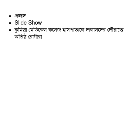
চৌদ্দগ্রাম
অন্যান্য
নাঙ্গলকোট
আইন আদালত
প্রচ্ছদ
মনোহরগঞ্জ
মতামত
Slide Show
বরুড়া
কুমিল্লার ঐতিহ্য
লালমাই
কুমিল্লা মেডিকেল কলেজ হাসপাতালে দালালদের দৌরাত্মে
বিখ্যাত ব্যাক্তিত্ব
দাউদকান্দি
অতিষ্ঠ রোগীরা
কুমিল্লা বিভাগ চাই
চান্দিনা
কুমিল্লা ভিক্টোরিয়ানস্
মুরাদনগর
দেবিদ্বার
হোমনা
তিতাস
মেঘনা