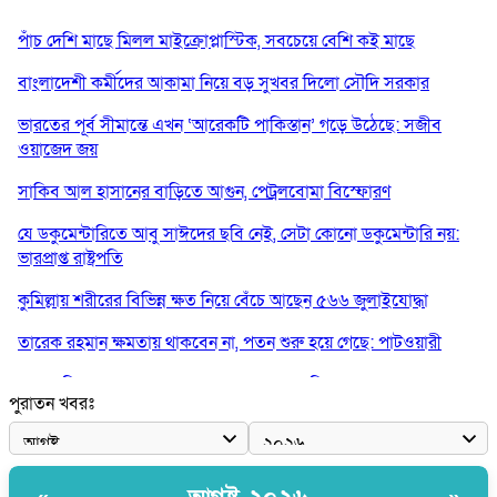
পাঁচ দেশি মাছে মিলল মাইক্রোপ্লাস্টিক, সবচেয়ে বেশি কই মাছে
বাংলাদেশী কর্মীদের আকামা নিয়ে বড় সুখবর দিলো সৌদি সরকার
ভারতের পূর্ব সীমান্তে এখন ‘আরেকটি পাকিস্তান’ গড়ে উঠেছে: সজীব
ওয়াজেদ জয়
সাকিব আল হাসানের বাড়িতে আগুন, পেট্রলবোমা বিস্ফোরণ
যে ডকুমেন্টারিতে আবু সাঈদের ছবি নেই, সেটা কোনো ডকুমেন্টারি নয়:
ভারপ্রাপ্ত রাষ্ট্রপতি
কুমিল্লায় শরীরের বিভিন্ন ক্ষত নিয়ে বেঁচে আছেন ৫৬৬ জুলাইযোদ্ধা
তারেক রহমান ক্ষমতায় থাকবেন না, পতন শুরু হয়ে গেছে: পাটওয়ারী
শেখ হাসিনাকে আর রাখতে চাচ্ছে না ভারত: আসিফ মাহমুদ
পুরাতন খবরঃ
জুলাই কোনো শ্রেণি বা গোষ্ঠীর নয়, এটি সর্বস্তরের মানুষের: ড. ইউনূস
আলিয়া মাদ্রাসায় ছাত্রদল-শিবির সংঘর্ষ, হাতে পাইপ মাথায় হেলমেট পড়ে
মাঠে যুবদল নেতা নয়ন