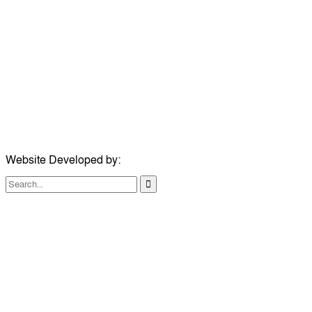
ঠিকানা:
গোল্ডেন টাওয়ার, আমতলী, কুমিল্লা সদর, কুমিল্লা-৩৫০০
মোবাইল:
+৮৮০১৭১৭৯৬০০৯৭
ইমেইল:
news@dailycomillanews.com
ঠিকানা:
১০৮ হোয়াইট চ্যাপেল রোড, লন্ডন ই১ ১ডিই
মোবাইল:
০৭৪১১৯৩৩২৬১
ইমেইল:
london@dailycomillanews.com
Website Developed by:
TechSmartBD.com