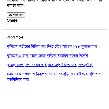
তালিকা দিন আমরা তাদেরকে ধরে আইনের আওতায় এনে শাস্তির
ব্যবস্থা করব।
📸 ফটো কার্ড
Share
আরো পড়ুন
কুমিল্লায় শরীরের বিভিন্ন ক্ষত নিয়ে বেঁচে আছেন ৫৬৬ জুলাইযোদ্ধা
কুমিল্লার ৫ হাসপাতাল-ডায়াগনস্টিক সাময়িক বন্ধের নির্দেশ
কুমিল্লা জেলা প্রশাসকের কার্যালয়ে ভোগান্তিতে সেবা প্রত্যাশীরা!
মহাসড়কে শৃঙ্খলা ও নিরাপত্তা জোরদারে বুড়িচংয়ে হাইওয়ে পুলিশের
মতবিনিময় সভা