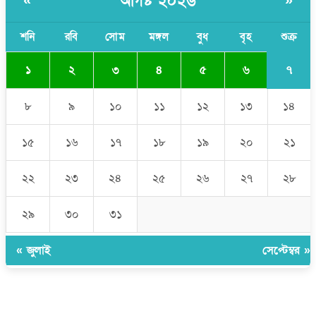
আগষ্ট ২০২৬
«
»
শনি
রবি
সোম
মঙ্গল
বুধ
বৃহ
শুক্র
৭
১
২
৩
৪
৫
৬
৮
৯
১০
১১
১২
১৩
১৪
১৫
১৬
১৭
১৮
১৯
২০
২১
২২
২৩
২৪
২৫
২৬
২৭
২৮
২৯
৩০
৩১
« জুলাই
সেপ্টেম্বর »
উপদেষ্টা সম্পাদক:
ইঞ্জিনিয়ার রাজীব হাসান
সম্পাদক:
মোঃ সোহরাব হোসেন (সুমন)