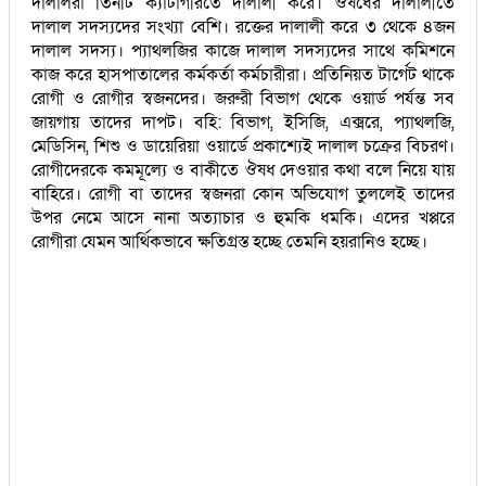
দালালরা তিনটি ক্যাটাগরিতে দালালী করে। ঔষধের দালালীতে
দালাল সদস্যদের সংখ্যা বেশি। রক্তের দালালী করে ৩ থেকে ৪জন
দালাল সদস্য। প্যাথলজির কাজে দালাল সদস্যদের সাথে কমিশনে
কাজ করে হাসপাতালের কর্মকর্তা কর্মচারীরা। প্রতিনিয়ত টার্গেট থাকে
রোগী ও রোগীর স্বজনদের। জরুরী বিভাগ থেকে ওয়ার্ড পর্যন্ত সব
জায়গায় তাদের দাপট। বহি: বিভাগ, ইসিজি, এক্সরে, প্যাথলজি,
মেডিসিন, শিশু ও ডায়েরিয়া ওয়ার্ডে প্রকাশ্যেই দালাল চক্রের বিচরণ।
রোগীদেরকে কমমূল্যে ও বাকীতে ঔষধ দেওয়ার কথা বলে নিয়ে যায়
বাহিরে। রোগী বা তাদের স্বজনরা কোন অভিযোগ তুললেই তাদের
উপর নেমে আসে নানা অত্যাচার ও হুমকি ধমকি। এদের খপ্পরে
রোগীরা যেমন আর্থিকভাবে ক্ষতিগ্রস্ত হচ্ছে তেমনি হয়রানিও হচ্ছে।