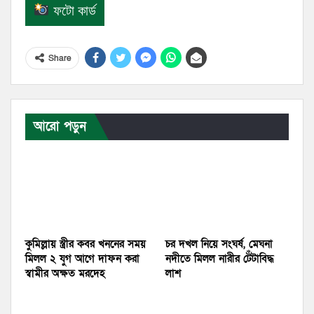
ফটো কার্ড
Share
আরো পড়ুন
কুমিল্লায় স্ত্রীর কবর খননের সময়
চর দখল নিয়ে সংঘর্ষ, মেঘনা
মিলল ২ যুগ আগে দাফন করা
নদীতে মিলল নারীর টেঁটাবিদ্ধ
স্বামীর অক্ষত মরদেহ
লাশ