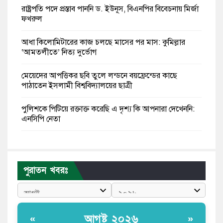
রাষ্ট্রপতি পদে প্রস্তাব পাননি ড. ইউনূস, বিএনপির বিবেচনায় মির্জা
ফখরুল
আধা কিলোমিটারের কাজ চলছে মাসের পর মাস: কুমিল্লার
‘আমতলীতে’ নিত্য দুর্ভোগ
মেয়েদের আপত্তিকর ছবি তুলে লন্ডনে বয়ফ্রেন্ডের কাছে
পাঠাতেন ইসলামী বিশ্ববিদ্যালয়ের ছাত্রী
পুলিশকে পিটিয়ে রক্তাক্ত করেছি এ দৃশ্য কি আপনারা দেখেননি:
এনসিপি নেতা
পাঁচ দেশি মাছে মিলল মাইক্রোপ্লাস্টিক, সবচেয়ে বেশি কই মাছে
বাংলাদেশী কর্মীদের আকামা নিয়ে বড় সুখবর দিলো সৌদি
পুরাতন খবরঃ
সরকার
ভারতের পূর্ব সীমান্তে এখন ‘আরেকটি পাকিস্তান’ গড়ে উঠেছে:
সজীব ওয়াজেদ জয়
আগষ্ট ২০২৬
«
»