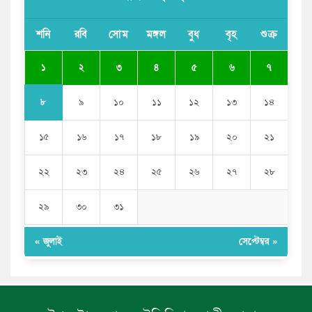
সাকিব আল হাসানের বাড়িতে আগুন, পেট্রলবোমা বিস্ফোরণ
শনি
রবি
সোম
মঙ্গল
বুধ
বৃহ
শুক্র
যে ডকুমেন্টারিতে আবু সাঈদের ছবি নেই, সেটা কোনো
ডকুমেন্টারি নয়: ভারপ্রাপ্ত রাষ্ট্রপতি
১
২
৩
৪
৫
৬
৭
৮
৯
১০
১১
১২
১৩
১৪
১৫
১৬
১৭
১৮
১৯
২০
২১
২২
২৩
২৪
২৫
২৬
২৭
২৮
২৯
৩০
৩১
« জুলাই
সেপ্টেম্বর »