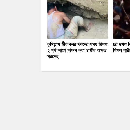
কুমিল্লায় স্ত্রীর কবর খননের সময় মিলল
চর দখল নি
২ যুগ আগে দাফন করা স্বামীর অক্ষত
মিলল নারীর
মরদেহ