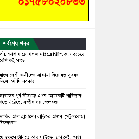
সর্বশেষ খবর
পাঁচ দেশি মাছে মিলল মাইক্রোপ্লাস্টিক, সবচেয়ে
বেশি কই মাছে
বাংলাদেশী কর্মীদের আকামা নিয়ে বড় সুখবর
দিলো সৌদি সরকার
ভারতের পূর্ব সীমান্তে এখন ‘আরেকটি পাকিস্তান’
গড়ে উঠেছে: সজীব ওয়াজেদ জয়
সাকিব আল হাসানের বাড়িতে আগুন, পেট্রলবোমা
বিস্ফোরণ
যে ডকুমেন্টারিতে আবু সাঈদের ছবি নেই, সেটা