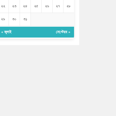
২২
২৩
২৪
২৫
২৬
২৭
২৮
২৯
৩০
৩১
« জুলাই
সেপ্টেম্বর »