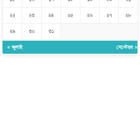
২২
২৩
২৪
২৫
২৬
২৭
২৮
২৯
৩০
৩১
« জুলাই
সেপ্টেম্বর »
উপদেষ্টা সম্পাদক:
ইঞ্জিনিয়ার রাজীব হাসান
সম্পাদক:
মোঃ সোহরাব হোসেন (সুমন)
ঠিকানা:
গোল্ডেন টাওয়ার, আমতলী, কুমিল্লা সদর, কুমিল্লা-৩৫০০
মোবাইল:
+৮৮০১৭১৭৯৬০০৯৭
ইমেইল:
news@dailycomillanews.com
ঠিকানা:
১০৮ হোয়াইট চ্যাপেল রোড, লন্ডন ই১ ১ডিই
মোবাইল:
০৭৪১১৯৩৩২৬১
ইমেইল:
london@dailycomillanews.com