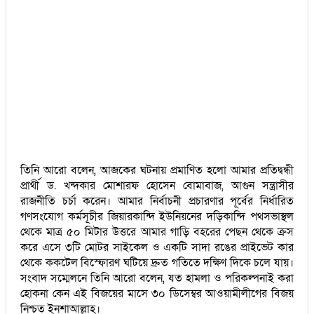
তিনি আরো বলেন, আজকের ঘটনায় প্রমাণিত হলো আমার প্রতিদ্বন্ধী
প্রার্থী ড. খন্দকার মোশারফ হোসেন বোমাবাজ, আগুন সন্ত্রাসীর
রাজনীতি চর্চা করেন। আমার নির্বাচনী প্রচারণার পূর্বের নির্ধারিত
গণসংযোগ কর্মসূচীর জিয়ারকান্দি ইউনিয়নের দড়িকান্দি পথসভাস্থল
থেকে মাত্র ৫০ মিটার উত্তরে আমার গাড়ি বহরের পেছন থেকে ক্রস
করে এসে ৩টি মোটর সাইকেল ও একটি সাদা রঙের প্রাইভেট কার
থেকে ককটেল বিস্ফোরণ ঘটিয়ে দ্রুত গতিতে দক্ষিণ দিকে চলে যায়।
সংবাদ সম্মেলনে তিনি আরো বলেন, যত হামলা ও পরিকল্পনাই করা
হোকনা কেন এই বিজয়ের মাসে ৩০ ডিসেম্বর আওয়ামীলীগের বিজয়
নিশ্চত ইনশাআল্লাহ।