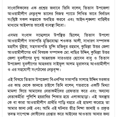
সাংবাদিকদের এক প্রশ্নের জবাবে তিনি বলেন, তিতাস উপজেলা
আওয়ামীলীগ নেতৃবৃন্দ তাদের নিজস্ব প্যাডে লিখিত ভাবে নির্বাচন
সংশ্লিষ্ট সকল দপ্তরকে অবহিত করবে এবং আইন-শৃঙ্খলা বাহিনীর
মাধ্যমে আইনগত ভাবেই ব্যবস্থা নিবো।
এসময় সংবাদ সম্মেলনে উপস্থিত ছিলেন, তিতাস উপলো
আওয়ামীলীগ সভাপতি মুক্তিযোদ্ধা শওকত আলী, সাধারণ সম্পাদক
মহসীন ভূঁইয়া, সহসভাপতি মুন্সি মজিবুর রহমান, কুমিল্লা উত্তর জেলা
আওয়ামীলীগের ধর্ম বিষয়ক সম্পাদক মো. নাছির উদ্দিন, কুমিল্লা উত্তর
জেলা যুবলীগের যুগ্ম আহ্বায়ক সারওয়ার হোসেন বাবু ও তিতাস
উপজেলা যুবলীগের আহব্বায় সাইফুল আলম মুরাদসহ আওয়ামীলীগ
ও এর সহযোগী সংগঠনের নেতৃবৃন্দ।
এই বিষয়ে তিতাস উপজেলা বিএনপির সভাপতি সালাহ উদ্দিন সরকার
এর কাছ থেকে জানতে চাইলে তিনি বলেন, গতরাতে একটি মিথ্যা
মামলা দিয়ে আমাদের নেতাকর্মীদের গ্রেফতার করে এবং অন্যান্য
নেতাকর্মীরা পুলিশি হয়রানির শিকার হয়ে এলাকাছাড়া। এই অবস্থায়
কে বা কারা আওয়ামীলীগ প্রার্থীর গাড়ি বহরে এই হামলা করেছে তা
আমার জানা নেই এবং আমি এই ঘটনার তীব্র নিন্দা জানাই ও প্রকৃত
তদন্ত সাপেক্ষে দোষীদের গ্রেপ্তার করে আইনের আওতায় আনার জন্য