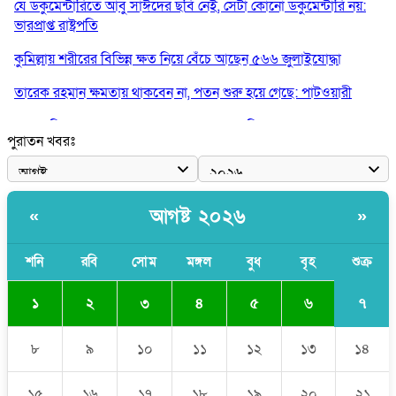
যে ডকুমেন্টারিতে আবু সাঈদের ছবি নেই, সেটা কোনো ডকুমেন্টারি নয়:
ভারপ্রাপ্ত রাষ্ট্রপতি
কুমিল্লায় শরীরের বিভিন্ন ক্ষত নিয়ে বেঁচে আছেন ৫৬৬ জুলাইযোদ্ধা
তারেক রহমান ক্ষমতায় থাকবেন না, পতন শুরু হয়ে গেছে: পাটওয়ারী
শেখ হাসিনাকে আর রাখতে চাচ্ছে না ভারত: আসিফ মাহমুদ
পুরাতন খবরঃ
জুলাই কোনো শ্রেণি বা গোষ্ঠীর নয়, এটি সর্বস্তরের মানুষের: ড. ইউনূস
আলিয়া মাদ্রাসায় ছাত্রদল-শিবির সংঘর্ষ, হাতে পাইপ মাথায় হেলমেট পড়ে
মাঠে যুবদল নেতা নয়ন
আগষ্ট ২০২৬
«
»
শনি
রবি
সোম
মঙ্গল
বুধ
বৃহ
শুক্র
৭
১
২
৩
৪
৫
৬
৮
৯
১০
১১
১২
১৩
১৪
১৫
১৬
১৭
১৮
১৯
২০
২১