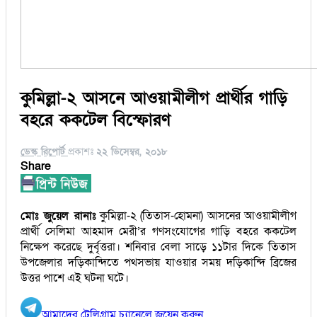
কুমিল্লা-২ আসনে আওয়ামীলীগ প্রার্থীর গাড়ি
বহরে ককটেল বিস্ফোরণ
ডেস্ক রিপোর্ট
প্রকাশঃ
২২ ডিসেম্বর, ২০১৮
Share
মোঃ জুয়েল রানাঃ
কুমিল্লা-২ (তিতাস-হোমনা) আসনের আওয়ামীলীগ
প্রার্থী সেলিমা আহমাদ মেরী’র গণসংযোগের গাড়ি বহরে ককটেল
নিক্ষেপ করেছে দুর্বৃত্তরা। শনিবার বেলা সাড়ে ১১টার দিকে তিতাস
উপজেলার দড়িকান্দিতে পথসভায় যাওয়ার সময় দড়িকান্দি ব্রিজের
উত্তর পাশে এই ঘটনা ঘটে।
আমাদের টেলিগ্রাম চ্যানেলে জয়েন করুন