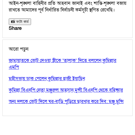
আইন-শৃঙ্খলা বাহিনীর প্রতি আহবান জানাই এবং শান্তি-শৃঙ্খলা বজায়
রাখতে আমাদের পূর্ব নির্ধারিত নির্বাচনী কর্মসূচী স্থগিত রেখেছি।
📸 ফটো কার্ড
Share
আরো পড়ুন
জামায়াতকে ভোট দেওয়া স্ত্রীকে ‘তালাক’ দিতে বললেন কুমিল্লার
এমপি
মন্ত্রীসভায় ডাক পেলেন কুমিল্লার হাজী ইয়াছিন
কুমিল্লা বিএনপি নেতা মঞ্জুরুল আহসান মুন্সী বিএনপি থেকে বহিষ্কার
অন্য দলকে ভোট দিলে ঘর-বাড়ি পুড়িয়ে ছারখার করে দিব: মঞ্জু মুন্সি