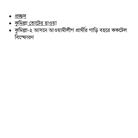
চৌদ্দগ্রাম
অন্যান্য
নাঙ্গলকোট
আইন আদালত
প্রচ্ছদ
মনোহরগঞ্জ
মতামত
কুমিল্লা ভোটের হাওয়া
বরুড়া
কুমিল্লার ঐতিহ্য
লালমাই
কুমিল্লা-২ আসনে আওয়ামীলীগ প্রার্থীর গাড়ি বহরে ককটেল
বিখ্যাত ব্যাক্তিত্ব
দাউদকান্দি
বিস্ফোরণ
কুমিল্লা বিভাগ চাই
চান্দিনা
কুমিল্লা ভিক্টোরিয়ানস্
মুরাদনগর
দেবিদ্বার
হোমনা
তিতাস
মেঘনা