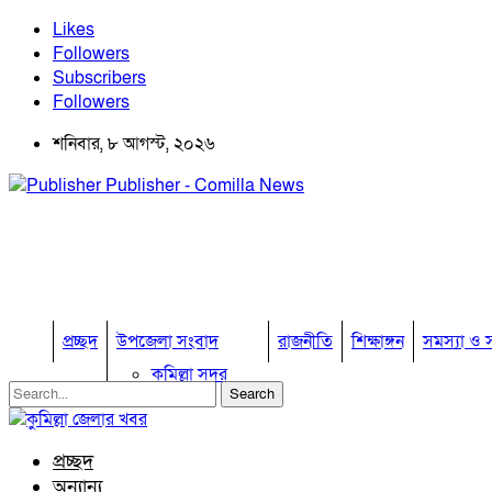
Likes
Followers
Subscribers
Followers
শনিবার, ৮ আগস্ট, ২০২৬
Publisher - Comilla News
প্রচ্ছদ
উপজেলা সংবাদ
রাজনীতি
শিক্ষাঙ্গন
সমস্যা ও স
কুমিল্লা সদর
কুমিল্লা সদর দক্ষিণ
বুড়িচং
ব্রাহ্মণপাড়া
প্রচ্ছদ
লাকসাম
অন্যান্য