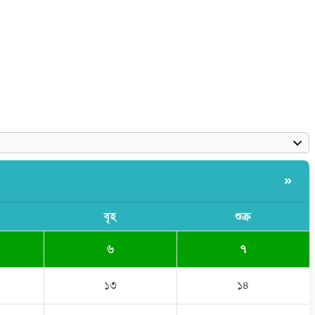
»
বৃহ
শুক্র
৬
৭
১৩
১৪