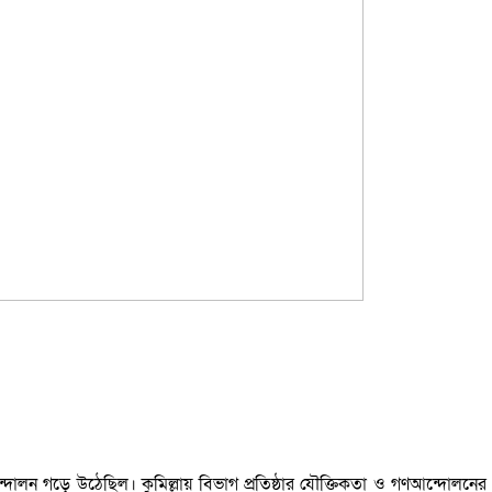
ন্দোলন গড়ে উঠেছিল। কুমিল্লায় বিভাগ প্রতিষ্ঠার যৌক্তিকতা ও গণআন্দোলনের 