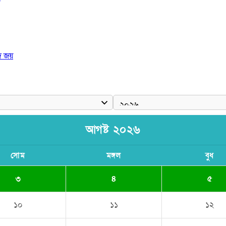
দ জয়
 রাষ্ট্রপতি
আগষ্ট ২০২৬
সোম
মঙ্গল
বুধ
৩
৪
৫
১০
১১
১২