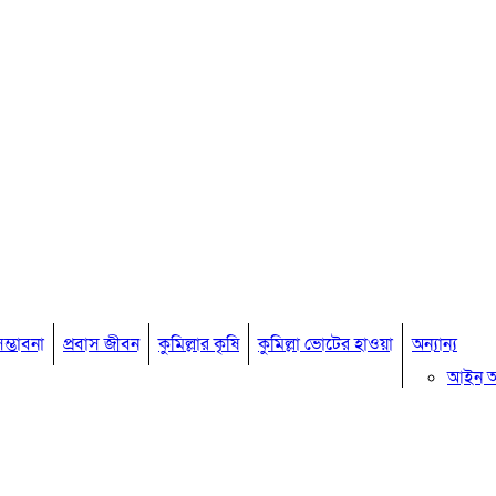
ম্ভাবনা
প্রবাস জীবন
কুমিল্লার কৃষি
কুমিল্লা ভোটের হাওয়া
অন্যান্য
আইন 
মতামত
কুমিল্ল
বিখ্যাত ব
কুমিল্ল