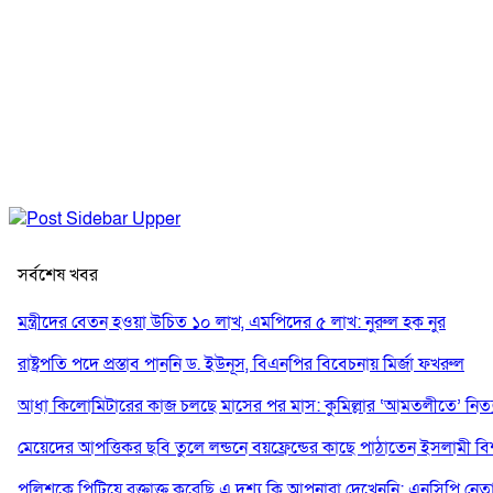
সর্বশেষ খবর
মন্ত্রীদের বেতন হওয়া উচিত ১০ লাখ, এমপিদের ৫ লাখ: নুরুল হক নুর
রাষ্ট্রপতি পদে প্রস্তাব পাননি ড. ইউনূস, বিএনপির বিবেচনায় মির্জা ফখরুল
আধা কিলোমিটারের কাজ চলছে মাসের পর মাস: কুমিল্লার ‘আমতলীতে’ নিত্য 
মেয়েদের আপত্তিকর ছবি তুলে লন্ডনে বয়ফ্রেন্ডের কাছে পাঠাতেন ইসলামী বিশ্ব
পুলিশকে পিটিয়ে রক্তাক্ত করেছি এ দৃশ্য কি আপনারা দেখেননি: এনসিপি নেত