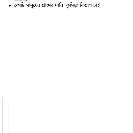
চৌদ্দগ্রাম
কোটি মানুষের প্রাণের দাবি: কুমিল্লা বিভাগ চাই
নাঙ্গলকোট
মনোহরগঞ্জ
বরুড়া
লালমাই
দাউদকান্দি
চান্দিনা
মুরাদনগর
দেবিদ্বার
হোমনা
তিতাস
মেঘনা