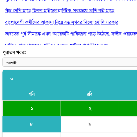
পাঁচ দেশি মাছে মিলল মাইক্রোপ্লাস্টিক, সবচেয়ে বেশি কই মাছে
বাংলাদেশী কর্মীদের আকামা নিয়ে বড় সুখবর দিলো সৌদি সরকার
ভারতের পূর্ব সীমান্তে এখন ‘আরেকটি পাকিস্তান’ গড়ে উঠেছে: সজীব ওয়াজে
সাকিব আল হাসানের বাড়িতে আগুন, পেট্রলবোমা বিস্ফোরণ
পুরাতন খবরঃ
যে ডকুমেন্টারিতে আবু সাঈদের ছবি নেই, সেটা কোনো ডকুমেন্টারি নয়: ভারপ্রাপ্ত
«
শনি
রবি
১
২
৮
৯