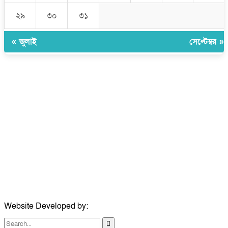
২৯
৩০
৩১
« জুলাই
সেপ্টেম্বর »
উপদেষ্টা সম্পাদক:
ইঞ্জিনিয়ার রাজীব হাসান
সম্পাদক:
মোঃ সোহরাব হোসেন (সুমন)
ঠিকানা:
গোল্ডেন টাওয়ার, আমতলী, কুমিল্লা সদর, কুমিল্লা-৩৫০০
মোবাইল:
+৮৮০১৭১৭৯৬০০৯৭
ইমেইল:
news@dailycomillanews.com
ঠিকানা:
১০৮ হোয়াইট চ্যাপেল রোড, লন্ডন ই১ ১ডিই
মোবাইল:
০৭৪১১৯৩৩২৬১
ইমেইল:
london@dailycomillanews.com
Website Developed by:
TechSmartBD.com