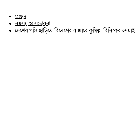
চৌদ্দগ্রাম
অন্যান্য
নাঙ্গলকোট
আইন আদালত
প্রচ্ছদ
মনোহরগঞ্জ
মতামত
সমস্যা ও সম্ভাবনা
বরুড়া
কুমিল্লার ঐতিহ্য
লালমাই
দেশের গণ্ডি ছাড়িয়ে বিদেশের বাজারে কুমিল্লা বিসিকের সেমাই
বিখ্যাত ব্যাক্তিত্ব
দাউদকান্দি
কুমিল্লা বিভাগ চাই
চান্দিনা
কুমিল্লা ভিক্টোরিয়ানস্
মুরাদনগর
দেবিদ্বার
হোমনা
তিতাস
মেঘনা