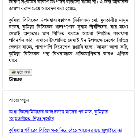
জায়গা সংকটের কারণে উৎপাদন বাড়ানো যাচ্ছে না। এ জন্য অতিরিক্ত
জায়গা বরাদ্দ চেয়ে আবেদন করা হয়েছে।
কুমিল্লা বিসিকের উপমহাব্যবস্থাপক (ডিজিএম) মো. মুনতাসীর মামুন
বলেন, কুমিল্লা বিসিকের খাদ্যপণ্যের সুনাম দীর্ঘদিনের, যার মধ্যে
সেমাই অন্যতম। মান নিশ্চিত করতে আমরা নিয়মিত কারখানা
পরিদর্শন করি। এখানে উৎপাদিত সেমাই ঈদ উপলক্ষে দেশের বিভিন্ন
জেলায় যাচ্ছে, পাশাপাশি বিদেশেও রপ্তানি হচ্ছে। আমরা আশা করি,
কুমিল্লা বিসিকের পণ্য বিশ্ববাজারে প্রতিযোগিতায় আরও এগিয়ে
যাবে।
ফটো কার্ড
Share
আরো পড়ুন
আধা কিলোমিটারের কাজ চলছে মাসের পর মাস: কুমিল্লার
‘আমতলীতে’ নিত্য দুর্ভোগ
কুমিল্লায় শরীরের বিভিন্ন ক্ষত নিয়ে বেঁচে আছেন ৫৬৬ জুলাইযোদ্ধা