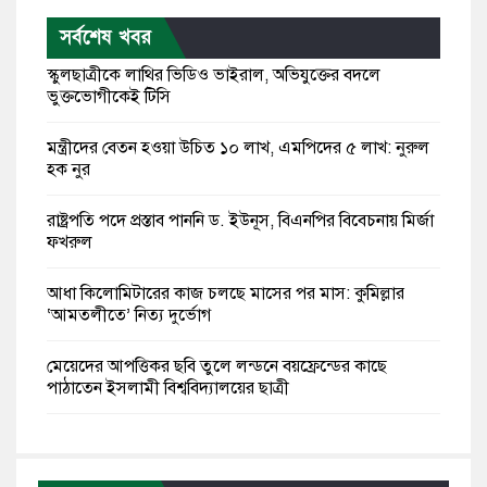
সর্বশেষ খবর
স্কুলছাত্রীকে লাথির ভিডিও ভাইরাল, অভিযুক্তের বদলে
ভুক্তভোগীকেই টিসি
মন্ত্রীদের বেতন হওয়া উচিত ১০ লাখ, এমপিদের ৫ লাখ: নুরুল
হক নুর
রাষ্ট্রপতি পদে প্রস্তাব পাননি ড. ইউনূস, বিএনপির বিবেচনায় মির্জা
ফখরুল
আধা কিলোমিটারের কাজ চলছে মাসের পর মাস: কুমিল্লার
‘আমতলীতে’ নিত্য দুর্ভোগ
মেয়েদের আপত্তিকর ছবি তুলে লন্ডনে বয়ফ্রেন্ডের কাছে
পাঠাতেন ইসলামী বিশ্ববিদ্যালয়ের ছাত্রী
পুলিশকে পিটিয়ে রক্তাক্ত করেছি এ দৃশ্য কি আপনারা দেখেননি:
এনসিপি নেতা