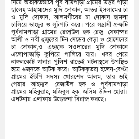
নিয়ে অতর্কিতভাবে পূর্ব বামপাড়া গ্রামের উত্তর পাড়া
ছালেহ আহাম্মদের মুদি দোকান, আতর ইসলামের চা
ও মুদি দোকান, আলমগীরের চা দোকান হামলা
চালিয়ে ভাংচুর ও লুটপাট করে। পরে সন্ত্রাসী গ্রুফটি
পূর্ববামপাড়া গ্রামের রেজাউল হক রেজু, সেকান্দর
আলী ও নবী হুজুরের টিন সেডের বেড়া ও হোসেনের
চা দোকান,ও এছহাক সওদারের মুদি দোকানে
এলোপাতাড়ি কুপিয়ে পালিয়ে যায়। খবর পেয়ে
নাঙ্গলকোট থানার পুলিশ রাতেই ঘটনাস্থলে উপস্থিত
হয়ে ৬জনকে আটক করে। আটককৃতরা হলেন-বেল্টা
গ্রামের ইউপি সদস্য খোরশেদ আলম, তার ভাই
পেয়ার আহম্মদ, রেজাউল হক ও পূর্ববামপাড়া
গ্রামের মহিবুল্লাহ, মজিবুল হক, জসিম উদ্দিন হোরা।
এঘটনায় এলাকায় উত্তেজনা বিরাজ করছে।