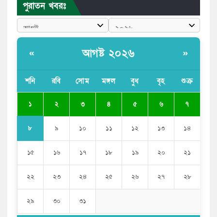
পুরাতন খবরঃ
পাঁচ দেশি মাছে মিলল মাইক্রোপ্লাস্টিক, সবচেয়ে বেশি কই মাছে
বাংলাদেশী কর্মীদের আকামা নিয়ে বড় সুখবর দিলো সৌদি
সরকার
আগষ্ট ২০২৬
«
»
ভারতের পূর্ব সীমান্তে এখন ‘আরেকটি পাকিস্তান’ গড়ে উঠেছে:
সজীব ওয়াজেদ জয়
শনি
রবি
সোম
মঙ্গল
বুধ
বৃহ
শুক্র
সাকিব আল হাসানের বাড়িতে আগুন, পেট্রলবোমা বিস্ফোরণ
১
২
৩
৪
৫
৬
৭
৮
৯
১০
১১
১২
১৩
১৪
১৫
১৬
১৭
১৮
১৯
২০
২১
২২
২৩
২৪
২৫
২৬
২৭
২৮
২৯
৩০
৩১