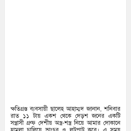
ক্ষতিগ্রস্ত ব্যবসায়ী ছালেহ আহাম্মদ জানান, শনিবার
রাত ১১ টায় একশ থেকে দেড়শ জনের একটি
সন্ত্রাসী গ্রুফ দেশীয় অস্ত্র-শস্ত্র নিয়ে আমার দোকানে
হামলা চালিয়ে ভাংচুর ও লুটপাট করে। এ সময়