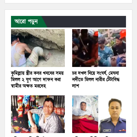
আরো পড়ুন
কুমিল্লায় স্ত্রীর কবর খননের সময়
চর দখল নিয়ে সংঘর্ষ, মেঘনা
মিলল ২ যুগ আগে দাফন করা
নদীতে মিলল নারীর টেঁটাবিদ্ধ
স্বামীর অক্ষত মরদেহ
লাশ