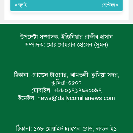
« জুলাই
সেপ্টেম্বর »
উপদেষ্টা সম্পাদক:
ইঞ্জিনিয়ার রাজীব হাসান
সম্পাদক:
মোঃ সোহরাব হোসেন (সুমন)
ঠিকানা:
গোল্ডেন টাওয়ার, আমতলী, কুমিল্লা সদর,
কুমিল্লা-৩৫০০
মোবাইল:
+৮৮০১৭১৭৯৬০০৯৭
ইমেইল:
news@dailycomillanews.com
ঠিকানা:
১০৮ হোয়াইট চ্যাপেল রোড, লন্ডন ই১