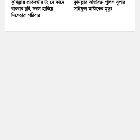
কুমিল্লায় প্রতিবন্ধীর টং দোকানে
কুমিল্লার অতিরিক্ত পুলিশ সুপার
বারবার চুরি, সম্বল হারিয়ে
সাইফুল মালিকের মৃত্যু
দিশেহারা পরিবার