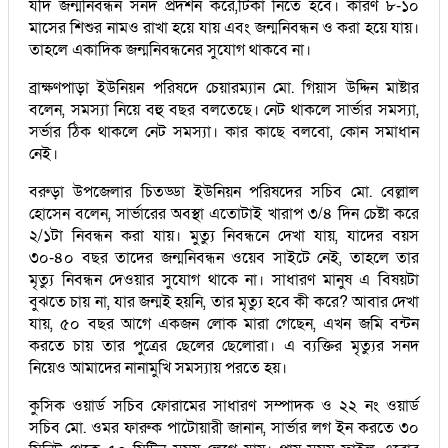
যদি জন্মনিবন্ধন সনদ প্রদর্শন করে,টিকা নিতে হবে। কারণ ৮-১০
মাসের শিশুর নামও রাখা হয়ে যায় এবং জন্মনিবন্ধন ও করা হয়ে যায়।
তাহলে একাদিক জন্মনিবন্ধনের সুযোগ থাকবে না।
ব্রাক্ষণপাড়া ইউনিয়ন পরিষদে চেয়ারম্যান মো. গিয়াস উদ্দিন মাষ্টার
বলেন, সমস্যা নিয়ে বহু বছর বলতেছে। নেট থাকলে সার্ভার সমস্যা,
সর্ভার ঠিক থাকলে নেট সমস্যা। কার কাছে বলবো, কোন সমাধান
নেই।
বরুড়া উপজেলার চিতড্ডা ইউনিয়ন পরিষদের সচিব মো. বেল্লাল
হোসেন বলেন, সার্ভারের অবস্থা এতোটাই খারাপ ৩/৪ দিন চেষ্টা করে
২/১টা নিবন্ধন করা যায়। মুত্যু নিবন্ধনে দেখা যায়, যাদের বয়স
৩০-৪০ বছর তাদের জন্মনিবন্ধন ওয়েব সাইটে নেই, তাহলে তার
মৃত্যু নিবন্ধন দেওয়ার সুযোগ থাকে না। সাধারণ মানুষ এ বিষয়টা
বুঝতে চায় না, যার জন্মই হয়নি, তার মৃত্যু হবে কী করে? আবার দেখা
যায়, ৫০ বছর আগে একজন লোক মারা গেছেন, এখন জমি বন্টন
করতে চায় তার পুত্রের ছেলের ছেলোরা। এ ব্যক্তির মৃত্যুর সনদ
নিয়েও আমাদের নানামুখি সমস্যায় পরতে হয়।
কুসিক ওয়ার্ড সচিব ফোরামের সাধারণ সম্পাদক ও ২২ নং ওয়ার্ড
সচিব মো. ওমর ফারুক পাটোয়ারী জানান, সার্ভার লগ ইন করতে ৩০