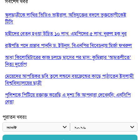
সর্বশেষ খবর
স্কুলছাত্রীকে লাথির ভিডিও ভাইরাল, অভিযুক্তের বদলে ভুক্তভোগীকেই
টিসি
মন্ত্রীদের বেতন হওয়া উচিত ১০ লাখ, এমপিদের ৫ লাখ: নুরুল হক নুর
রাষ্ট্রপতি পদে প্রস্তাব পাননি ড. ইউনূস, বিএনপির বিবেচনায় মির্জা ফখরুল
আধা কিলোমিটারের কাজ চলছে মাসের পর মাস: কুমিল্লার ‘আমতলীতে’
নিত্য দুর্ভোগ
মেয়েদের আপত্তিকর ছবি তুলে লন্ডনে বয়ফ্রেন্ডের কাছে পাঠাতেন ইসলামী
বিশ্ববিদ্যালয়ের ছাত্রী
পুলিশকে পিটিয়ে রক্তাক্ত করেছি এ দৃশ্য কি আপনারা দেখেননি: এনসিপি
নেতা
পাঁচ দেশি মাছে মিলল মাইক্রোপ্লাস্টিক, সবচেয়ে বেশি কই মাছে
পুরাতন খবরঃ
বাংলাদেশী কর্মীদের আকামা নিয়ে বড় সুখবর দিলো সৌদি সরকার
ভারতের পূর্ব সীমান্তে এখন ‘আরেকটি পাকিস্তান’ গড়ে উঠেছে: সজীব