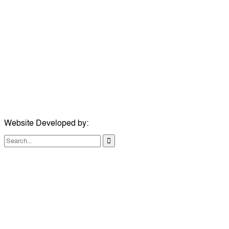
সম্পাদক:
মোঃ সোহরাব হোসেন (সুমন)
ঠিকানা:
গোল্ডেন টাওয়ার, আমতলী, কুমিল্লা সদর, কুমিল্লা-৩৫০০
মোবাইল:
+৮৮০১৭১৭৯৬০০৯৭
ইমেইল:
news@dailycomillanews.com
ঠিকানা:
১০৮ হোয়াইট চ্যাপেল রোড, লন্ডন ই১ ১ডিই
মোবাইল:
০৭৪১১৯৩৩২৬১
ইমেইল:
london@dailycomillanews.com
Website Developed by:
TechSmartBD.com