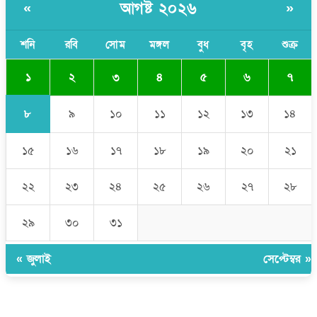
আগষ্ট ২০২৬
«
»
ওয়াজেদ জয়
সাকিব আল হাসানের বাড়িতে আগুন, পেট্রলবোমা বিস্ফোরণ
শনি
রবি
সোম
মঙ্গল
বুধ
বৃহ
শুক্র
১
২
৩
৪
৫
৬
৭
৮
৯
১০
১১
১২
১৩
১৪
১৫
১৬
১৭
১৮
১৯
২০
২১
২২
২৩
২৪
২৫
২৬
২৭
২৮
২৯
৩০
৩১
« জুলাই
সেপ্টেম্বর »
উপদেষ্টা সম্পাদক:
ইঞ্জিনিয়ার রাজীব হাসান