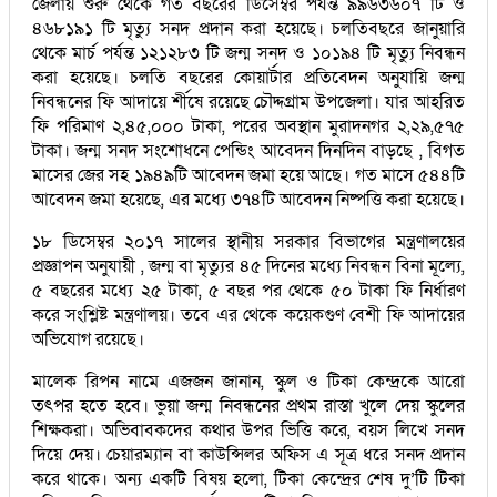
জেলায় শুরু থেকে গত বছরের ডিসেম্বর পর্যন্ত ৯৯৬৩৬০৭ টি ও
৪৬৮১৯১ টি মৃত্যু সনদ প্রদান করা হয়েছে। চলতিবছরে জানুয়ারি
থেকে মার্চ পর্যন্ত ১২১২৮৩ টি জন্ম সনদ ও ১০১৯৪ টি মৃত্যু নিবন্ধন
করা হয়েছে। চলতি বছরের কোয়ার্টার প্রতিবেদন অনুযায়ি জন্ম
নিবন্ধনের ফি আদায়ে র্শীষে রয়েছে চৌদ্দগ্রাম উপজেলা। যার আহরিত
ফি পরিমাণ ২,৪৫,০০০ টাকা, পরের অবস্থান মুরাদনগর ২,২৯,৫৭৫
টাকা। জন্ম সনদ সংশোধনে পেন্ডিং আবেদন দিনদিন বাড়ছে , বিগত
মাসের জের সহ ১৯৪৯টি আবেদন জমা হয়ে আছে। গত মাসে ৫৪৪টি
আবেদন জমা হয়েছে, এর মধ্যে ৩৭৪টি আবেদন নিষ্পত্তি করা হয়েছে।
১৮ ডিসেম্বর ২০১৭ সালের স্থানীয় সরকার বিভাগের মন্ত্রণালয়ের
প্রজ্ঞাপন অনুযায়ী , জন্ম বা মৃত্যুর ৪৫ দিনের মধ্যে নিবন্ধন বিনা মূল্যে,
৫ বছরের মধ্যে ২৫ টাকা, ৫ বছর পর থেকে ৫০ টাকা ফি নির্ধারণ
করে সংশ্লিষ্ট মন্ত্রণালয়। তবে এর থেকে কয়েকগুণ বেশী ফি আদায়ের
অভিযোগ রয়েছে।
মালেক রিপন নামে এজজন জানান, স্কুল ও টিকা কেন্দ্রকে আরো
তৎপর হতে হবে। ভুয়া জন্ম নিবন্ধনের প্রথম রাস্তা খুলে দেয় স্কুলের
শিক্ষকরা। অভিবাবকদের কথার উপর ভিত্তি করে, বয়স লিখে সনদ
দিয়ে দেয়। চেয়ারম্যান বা কাউন্সিলর অফিস এ সূত্র ধরে সনদ প্রদান
করে থাকে। অন্য একটি বিষয় হলো, টিকা কেন্দ্রের শেষ দু’টি টিকা