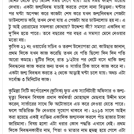
মিনিট থেকে ৫০ মিটিন সময় লেগে যায়। প্রায় সময় ফাইল এরোর
দেখায়। একটা জন্মনিবন্ধ যাচাই করতে গেলে নানা বিড়ম্বনা। ঘন্টার
পর ঘন্টা অপেক্ষা করে কাজটা শেষ করে যখন জন্মনিবন্ধন পেজটা
ডাউনলোড করি, তখন দেখা যায় এ পেজটা আর ডাউনলোড হয় না। এ
টু আই প্রোগ্রামের সফলতা কোথায়? উদ্দেশ্য কী? সমস্যা একদিন বা
দু’দিন হতে পারে। তবে বছরের পর বছর এ সমস্যা মেনে নেওয়ার
মতো নয়।
কুসিক ২১ নং ওয়ার্ডের সচিব ও তরুণ উদ্যোগতা মো. কাউছার জানান,
প্রথম দিকে যখন কাজ করেছি তখন যে গতি ছিলো দিন দিন গতি
আরো কমছে। ছুটির দিনে, রাত ১/২টার পর নেটে বসে থাকি জন্ম
নিবন্ধনের কাজ করার জন্য তখন ও সার্ভার ঠিক ভাবে কাজ করে না।
একটা জন্ম নিবন্ধন করতে ২ থেকে আড়াই ঘন্টা চলে যায়। অথচ এটা
সর্বোচ্চ ৩ মিনিটের কাজ।
কুমিল্লা সিটি কর্পোরেশন (কুসিক) ফুড এন্ড স্যানিটারী অফিসার ও জন্ম-
মৃত্যু নিবন্ধন বিষয়ক প্রধান কর্মকর্তা মোহাম্মদ মেছবাহ উদ্দীন মনে
করেন, সার্ভারের সাথে ফি অটোভাবে এড করে দেওয়া যেতে পারে।
ফলে অতিরিক্ত ফি নেওয়ার সুযোগ থাকবে না। ২০১৩ সালে আইন
করা হয়েছে একই ব্যক্তির একাদিক জন্মসনদ করলে পাঁচ হাজার টাকা
জারিমানা। বিষয় হলো এটা ধরার কোন পদ্ধতি এখানে নেই। প্রথম
দিকে নিবন্ধনকারীর নাম, পিতা ও মাতার নাম হুমহু হয়ে গেলে এটা