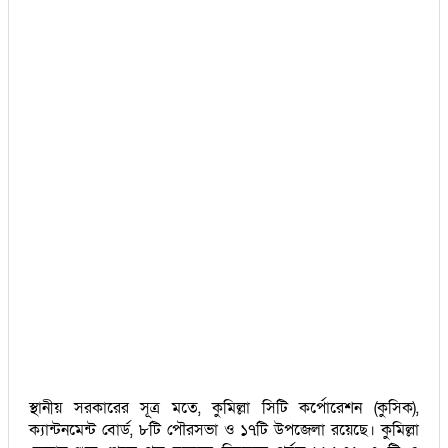
স্থানীয় সরকারের সূত্র মতে, কুমিল্লা সিটি কর্পোরেশন (কুসিক),
ক্যান্টনমেন্ট বোর্ড, ৮টি পৌরসভা ও ১৭টি উপজেলা রয়েছে। কুমিল্লা