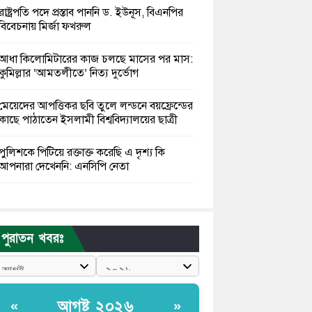
রাষ্ট্রপতি পদে প্রস্তাব পাননি ড. ইউনূস, বিএনপির
বিবেচনায় মির্জা ফখরুল
আধা কিলোমিটারের কাজ চলছে মাসের পর মাস:
কুমিল্লার ‘আমতলীতে’ নিত্য দুর্ভোগ
মেয়েদের আপত্তিকর ছবি তুলে লন্ডনে বয়ফ্রেন্ডের
কাছে পাঠাতেন ইসলামী বিশ্ববিদ্যালয়ের ছাত্রী
পুলিশকে পিটিয়ে রক্তাক্ত করেছি এ দৃশ্য কি
আপনারা দেখেননি: এনসিপি নেতা
পাঁচ দেশি মাছে মিলল মাইক্রোপ্লাস্টিক, সবচেয়ে
বেশি কই মাছে
পুরাতন খবরঃ
বাংলাদেশী কর্মীদের আকামা নিয়ে বড় সুখবর
দিলো সৌদি সরকার
ভারতের পূর্ব সীমান্তে এখন ‘আরেকটি পাকিস্তান’
আগষ্ট ২০২৬
«
»
গড়ে উঠেছে: সজীব ওয়াজেদ জয়