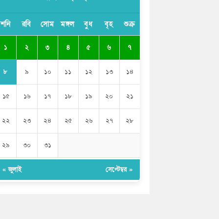
সাকিব আল হাসানের বাড়িতে আগুন, পেট্রলবোমা
শনি
রবি
সোম
মঙ্গল
বুধ
বৃহ
শুক্র
বিস্ফোরণ
১
২
৩
৪
৫
৬
৭
যে ডকুমেন্টারিতে আবু সাঈদের ছবি নেই, সেটা
কোনো ডকুমেন্টারি নয়: ভারপ্রাপ্ত রাষ্ট্রপতি
৮
৯
১০
১১
১২
১৩
১৪
১৫
১৬
১৭
১৮
১৯
২০
২১
২২
২৩
২৪
২৫
২৬
২৭
২৮
২৯
৩০
৩১
« জুলাই
সেপ্টেম্বর »