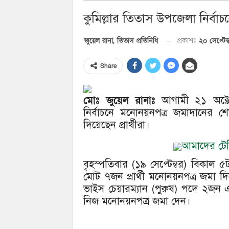
কুমিল্লার তিতাস উপজেলা নির্বাচন
২০ সেপ্টেম
জুয়েল রানা, তিতাস প্রতিনিধি
প্রকাশঃ
Share
মোঃ জুয়েল রানাঃ
আগামী ২১ অক্টোব
নির্বাচনে মনোনয়নপত্র জমাদানের 
দিয়েছেন প্রার্থীরা।
আমাদের টেলি
বৃহস্পতিবার (১৯ সেপ্টেম্বর) বিকাল ৫টা
মোট ৭জন প্রার্থী মনোনয়নপত্র জমা দ
ভাইস চেয়ারম্যান (পুরুষ) পদে ২জন এ
নিজ মনোনয়নপত্র জমা দেন।