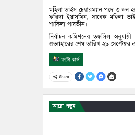
মহিলা ভাইস চেয়ারম্যান পদে ৩ জন হ
ফরিদা ইয়াসমিন, সাবেক মহিলা ভাই
শাকিলা পারভীন।
নির্বাচন কমিশনের তফসিল অনুযায়ী মনো
প্রত্যাহারের শেষ তারিখ ২৯ সেপ্টেম্ব
ফটো কার্ড
Share
আরো পড়ুন