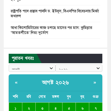
রাষ্ট্রপতি পদে প্রস্তাব পাননি ড. ইউনূস, বিএনপির বিবেচনায় মির্জা
ফখরুল
আধা কিলোমিটারের কাজ চলছে মাসের পর মাস: কুমিল্লার
‘আমতলীতে’ নিত্য দুর্ভোগ
মেয়েদের আপত্তিকর ছবি তুলে লন্ডনে বয়ফ্রেন্ডের কাছে
পাঠাতেন ইসলামী বিশ্ববিদ্যালয়ের ছাত্রী
পুরাতন খবরঃ
পুলিশকে পিটিয়ে রক্তাক্ত করেছি এ দৃশ্য কি আপনারা দেখেননি:
এনসিপি নেতা
পাঁচ দেশি মাছে মিলল মাইক্রোপ্লাস্টিক, সবচেয়ে বেশি কই মাছে
আগষ্ট ২০২৬
«
»
বাংলাদেশী কর্মীদের আকামা নিয়ে বড় সুখবর দিলো সৌদি
সরকার
শনি
রবি
সোম
মঙ্গল
বুধ
বৃহ
শুক্র
ভারতের পূর্ব সীমান্তে এখন ‘আরেকটি পাকিস্তান’ গড়ে উঠেছে:
২
১
৩
৪
৫
৬
৭
সজীব ওয়াজেদ জয়