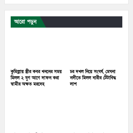
আরো পড়ুন
কুমিল্লায় স্ত্রীর কবর খননের সময়
চর দখল নিয়ে সংঘর্ষ, মেঘনা
মিলল ২ যুগ আগে দাফন করা
নদীতে মিলল নারীর টেঁটাবিদ্ধ
স্বামীর অক্ষত মরদেহ
লাশ