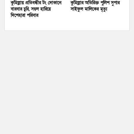
কুমিল্লায় প্রতিবন্ধীর টং দোকানে
কুমিল্লার অতিরিক্ত পুলিশ সুপার
বারবার চুরি, সম্বল হারিয়ে
সাইফুল মালিকের মৃত্যু
দিশেহারা পরিবার