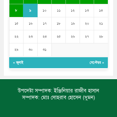
৯
৮
১০
১১
১২
১৩
১৪
১৫
১৬
১৭
১৮
১৯
২০
২১
২২
২৩
২৪
২৫
২৬
২৭
২৮
২৯
৩০
৩১
« জুলাই
সেপ্টেম্বর »
উপদেষ্টা সম্পাদক:
ইঞ্জিনিয়ার রাজীব হাসান
সম্পাদক:
মোঃ সোহরাব হোসেন (সুমন)