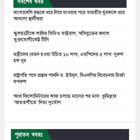
সর্বশেষ খবর
বাংলাদেশি বৃদ্ধকে ধরে নিয়ে যাওয়ার পরে ভারতীয় যুবককে ধরে
আনলো স্থানীয়রা
স্কুলছাত্রীকে লাথির ভিডিও ভাইরাল, অভিযুক্তের বদলে
ভুক্তভোগীকেই টিসি
মন্ত্রীদের বেতন হওয়া উচিত ১০ লাখ, এমপিদের ৫ লাখ: নুরুল
হক নুর
রাষ্ট্রপতি পদে প্রস্তাব পাননি ড. ইউনূস, বিএনপির বিবেচনায় মির্জা
ফখরুল
আধা কিলোমিটারের কাজ চলছে মাসের পর মাস: কুমিল্লার
‘আমতলীতে’ নিত্য দুর্ভোগ
মেয়েদের আপত্তিকর ছবি তুলে লন্ডনে বয়ফ্রেন্ডের কাছে
পাঠাতেন ইসলামী বিশ্ববিদ্যালয়ের ছাত্রী
পুরাতন খবরঃ
পুলিশকে পিটিয়ে রক্তাক্ত করেছি এ দৃশ্য কি আপনারা দেখেননি: