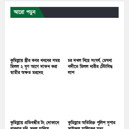
আরো পড়ুন
কুমিল্লায় স্ত্রীর কবর খননের সময়
চর দখল নিয়ে সংঘর্ষ, মেঘনা
মিলল ২ যুগ আগে দাফন করা
নদীতে মিলল নারীর টেঁটাবিদ্ধ
স্বামীর অক্ষত মরদেহ
লাশ
কুমিল্লায় প্রতিবন্ধীর টং দোকানে
কুমিল্লার অতিরিক্ত পুলিশ সুপার
বারবার চুরি, সম্বল হারিয়ে
সাইফুল মালিকের মৃত্যু