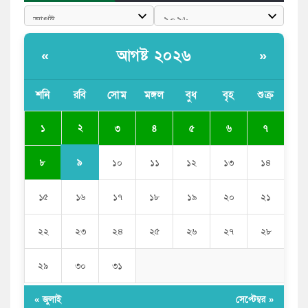
এনসিপি নেতা
পাঁচ দেশি মাছে মিলল মাইক্রোপ্লাস্টিক, সবচেয়ে বেশি কই মাছে
আগষ্ট ২০২৬
«
»
বাংলাদেশী কর্মীদের আকামা নিয়ে বড় সুখবর দিলো সৌদি
সরকার
শনি
রবি
সোম
মঙ্গল
বুধ
বৃহ
শুক্র
ভারতের পূর্ব সীমান্তে এখন ‘আরেকটি পাকিস্তান’ গড়ে উঠেছে:
২
১
৩
৪
৫
৬
৭
সজীব ওয়াজেদ জয়
৯
৮
১০
১১
১২
১৩
১৪
১৫
১৬
১৭
১৮
১৯
২০
২১
২২
২৩
২৪
২৫
২৬
২৭
২৮
২৯
৩০
৩১
« জুলাই
সেপ্টেম্বর »